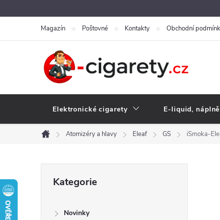
Přejít
na
Magazín
Poštovné
Kontakty
Obchodní podmín
obsah
Elektronické cigarety
E-liquid, náplně
Atomizéry a hlavy
Eleaf
GS
iSmoka-Elea
Domů
P
Přeskočit
Kategorie
kategorie
o
Novinky