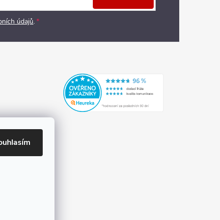
bních údajů
.
ouhlasím