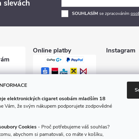
a slevách
SOUHLASÍM
se zpracováním
oso
Online platby
Instagram
garety.c
INFORMACE
S
je elektronických cigaret osobám mladším 18
0 600
e Vám, že svým nákupem podporujete zodpovědné
/e-ciga
soubory Cookies
- Proč potřebujeme váš souhlas?
 tomu, abychom si pamatovali, co máte v košíku,