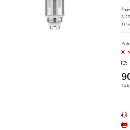
Žhav
8-25
Tank
Pol
M
9
74 K
Měr
cena