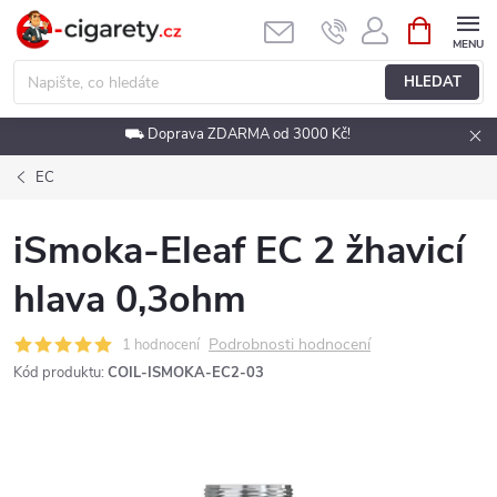
Přejít
NÁKUPNÍ
KOŠÍK
na
obsah
HLEDAT
⛟ Doprava ZDARMA od 3000 Kč!
EC
iSmoka-Eleaf EC 2 žhavicí
hlava 0,3ohm
Podrobnosti hodnocení
1 hodnocení
Kód produktu:
COIL-ISMOKA-EC2-03