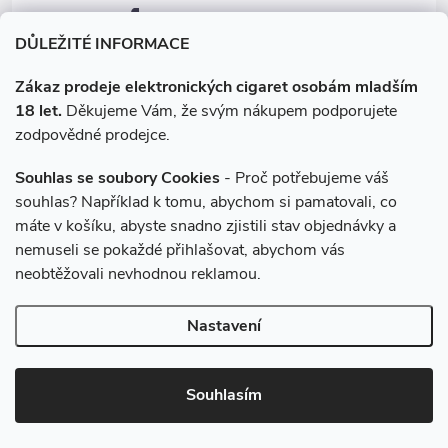
facebook.com/e-cigarety.cz
DŮLEŽITÉ INFORMACE
Zákaz prodeje elektronických cigaret osobám mladším
18 let.
Děkujeme Vám, že svým nákupem podporujete
zodpovědné prodejce.
Souhlas se soubory Cookies
- Proč potřebujeme váš
souhlas? Například k tomu, abychom si pamatovali, co
máte v košíku, abyste snadno zjistili stav objednávky a
Instagram
nemuseli se pokaždé přihlašovat, abychom vás
neobtěžovali nevhodnou reklamou.
Copyright 2026
e-cigarety.cz
. Všechna práva vyhrazena.
Upravit
Nastavení
nastavení cookies
Vytvořil Shoptet
Souhlasím
Používáme
ověření věku Adulto