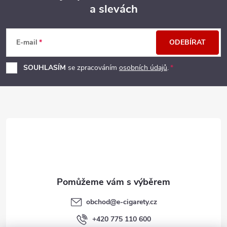
a slevách
Z
á
E-mail
ODEBÍRAT
p
SOUHLASÍM
se zpracováním
osobních údajů
.
a
t
í
obchod
@
e-cigarety.cz
+420 775 110 600