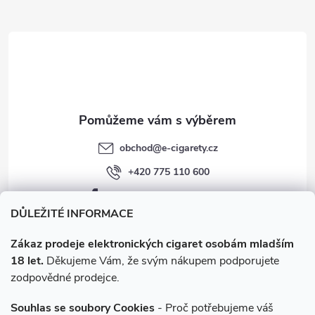
t
í
obchod
@
e-cigarety.cz
+420 775 110 600
facebook.com/e-cigarety.cz
DŮLEŽITÉ INFORMACE
Zákaz prodeje elektronických cigaret osobám mladším
18 let.
Děkujeme Vám, že svým nákupem podporujete
zodpovědné prodejce.
Souhlas se soubory Cookies
- Proč potřebujeme váš