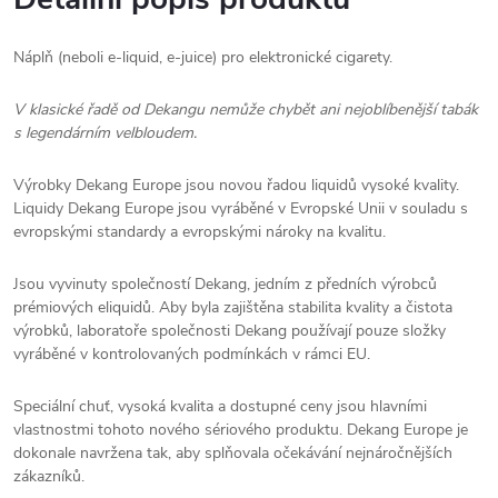
Náplň (neboli e-liquid, e-juice) pro elektronické cigarety.
V klasické řadě od Dekangu nemůže chybět ani nejoblíbenější tabák
s legendárním velbloudem.
Výrobky Dekang Europe jsou novou řadou liquidů vysoké kvality.
Liquidy Dekang Europe jsou vyráběné v Evropské Unii v souladu s
evropskými standardy a evropskými nároky na kvalitu.
Jsou vyvinuty společností Dekang, jedním z předních výrobců
prémiových eliquidů. Aby byla zajištěna stabilita kvality a čistota
výrobků, laboratoře společnosti Dekang používají pouze složky
vyráběné v kontrolovaných podmínkách v rámci EU.
Speciální chuť, vysoká kvalita a dostupné ceny jsou hlavními
vlastnostmi tohoto nového sériového produktu. Dekang Europe je
dokonale navržena tak, aby splňovala očekávání nejnáročnějších
zákazníků.