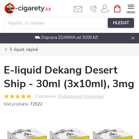
Přejít
NÁKUPNÍ
KOŠÍK
na
obsah
HLEDAT
⛟ Doprava ZDARMA od 3000 Kč!
E-liquid, náplně
E-liquid Dekang Desert
Ship - 30ml (3x10ml), 3mg
Podrobnosti hodnocení
1 hodnocení
Kód produktu:
72522