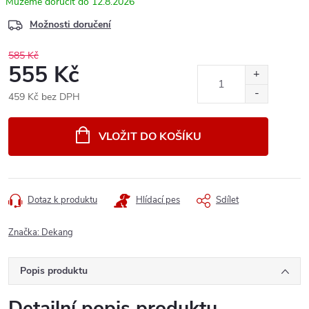
12.8.2026
Možnosti doručení
585 Kč
555 Kč
459 Kč bez DPH
Měrná
cena:
VLOŽIT DO KOŠÍKU
Dotaz k produktu
Hlídací pes
Sdílet
Značka:
Dekang
Popis produktu
Detailní popis produktu