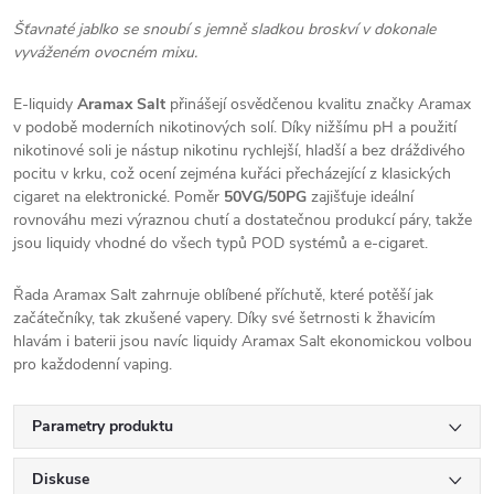
Šťavnaté jablko se snoubí s jemně sladkou broskví v dokonale
vyváženém ovocném mixu.
E-liquidy
Aramax Salt
přinášejí osvědčenou kvalitu značky Aramax
v podobě moderních nikotinových solí. Díky nižšímu pH a použití
nikotinové soli je nástup nikotinu rychlejší, hladší a bez dráždivého
pocitu v krku, což ocení zejména kuřáci přecházející z klasických
cigaret na elektronické. Poměr
50VG/50PG
zajišťuje ideální
rovnováhu mezi výraznou chutí a dostatečnou produkcí páry, takže
jsou liquidy vhodné do všech typů POD systémů a e-cigaret.
Řada Aramax Salt zahrnuje oblíbené příchutě, které potěší jak
začátečníky, tak zkušené vapery. Díky své šetrnosti k žhavicím
hlavám i baterii jsou navíc liquidy Aramax Salt ekonomickou volbou
pro každodenní vaping.
Parametry produktu
Diskuse