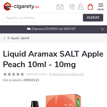
Přejít
NÁKUPNÍ
KOŠÍK
na
obsah
HLEDAT
⛟ Doprava ZDARMA od 3000 Kč!
E-liquid, náplně
Liquid Aramax SALT Apple
Peach 10ml - 10mg
Podrobnosti hodnocení
Neohodnoceno
Kód produktu:
ARS10121