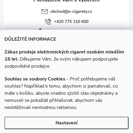
obchod
@
e-cigarety.cz
+420 775 110 600
facebook.com/e-cigarety.cz
DŮLEŽITÉ INFORMACE
Zákaz prodeje elektronických cigaret osobám mladším
18 let.
Děkujeme Vám, že svým nákupem podporujete
zodpovědné prodejce.
Souhlas se soubory Cookies
- Proč potřebujeme váš
souhlas? Například k tomu, abychom si pamatovali, co
máte v košíku, abyste snadno zjistili stav objednávky a
Instagram
nemuseli se pokaždé přihlašovat, abychom vás
neobtěžovali nevhodnou reklamou.
Copyright 2026
e-cigarety.cz
. Všechna práva vyhrazena.
Upravit
Nastavení
nastavení cookies