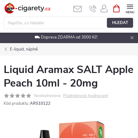
Přejít
NÁKUPNÍ
KOŠÍK
na
obsah
HLEDAT
⛟ Doprava ZDARMA od 3000 Kč!
E-liquid, náplně
Liquid Aramax SALT Apple
Peach 10ml - 20mg
Podrobnosti hodnocení
Neohodnoceno
Kód produktu:
ARS10122