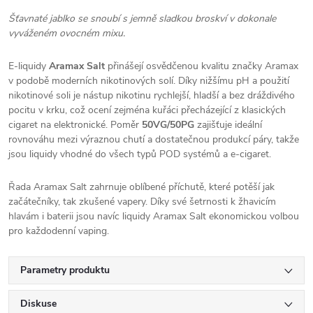
Šťavnaté jablko se snoubí s jemně sladkou broskví v dokonale
vyváženém ovocném mixu.
E-liquidy
Aramax Salt
přinášejí osvědčenou kvalitu značky Aramax
v podobě moderních nikotinových solí. Díky nižšímu pH a použití
nikotinové soli je nástup nikotinu rychlejší, hladší a bez dráždivého
pocitu v krku, což ocení zejména kuřáci přecházející z klasických
cigaret na elektronické. Poměr
50VG/50PG
zajišťuje ideální
rovnováhu mezi výraznou chutí a dostatečnou produkcí páry, takže
jsou liquidy vhodné do všech typů POD systémů a e-cigaret.
Řada Aramax Salt zahrnuje oblíbené příchutě, které potěší jak
začátečníky, tak zkušené vapery. Díky své šetrnosti k žhavicím
hlavám i baterii jsou navíc liquidy Aramax Salt ekonomickou volbou
pro každodenní vaping.
Parametry produktu
Diskuse