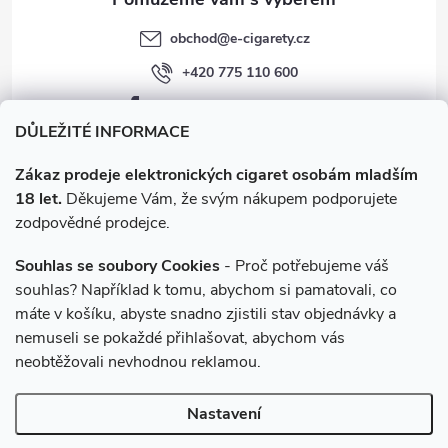
obchod
@
e-cigarety.cz
+420 775 110 600
facebook.com/e-cigarety.cz
DŮLEŽITÉ INFORMACE
Zákaz prodeje elektronických cigaret osobám mladším
18 let.
Děkujeme Vám, že svým nákupem podporujete
zodpovědné prodejce.
Souhlas se soubory Cookies
- Proč potřebujeme váš
souhlas? Například k tomu, abychom si pamatovali, co
máte v košíku, abyste snadno zjistili stav objednávky a
Instagram
nemuseli se pokaždé přihlašovat, abychom vás
neobtěžovali nevhodnou reklamou.
Copyright 2026
e-cigarety.cz
. Všechna práva vyhrazena.
Upravit
Nastavení
nastavení cookies