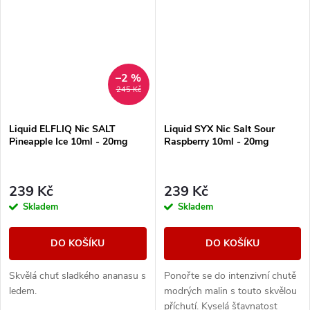
–2 %
245 Kč
Liquid ELFLIQ Nic SALT
Liquid SYX Nic Salt Sour
Pineapple Ice 10ml - 20mg
Raspberry 10ml - 20mg
239 Kč
239 Kč
Skladem
Skladem
DO KOŠÍKU
DO KOŠÍKU
Skvělá chuť sladkého ananasu s
Ponořte se do intenzivní chutě
ledem.
modrých malin s touto skvělou
příchutí. Kyselá šťavnatost