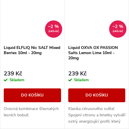
–2 %
–2 %
245 Kč
245 Kč
Liquid ELFLIQ Nic SALT Mixed
Liquid OXVA OX PASSION
Berries 10ml - 20mg
Salts Lemon Lime 10ml -
20mg
239 Kč
239 Kč
Skladem
Skladem
DO KOŠÍKU
DO KOŠÍKU
Ovocná kombinace šťavnatých
Klasika citrusového světa!
lesních bobulí.
Spojení citronu a limetky vytváří
ostrý, energizující profil, který
osvěží každý den.