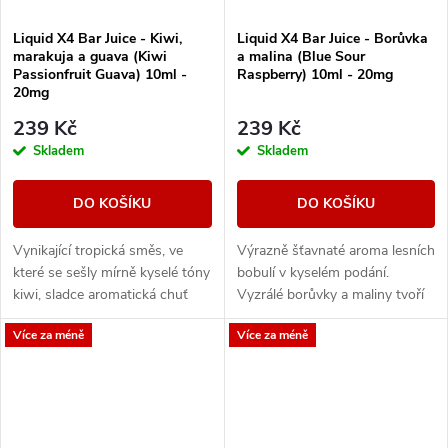
Liquid X4 Bar Juice - Kiwi,
Liquid X4 Bar Juice - Borůvka
marakuja a guava (Kiwi
a malina (Blue Sour
Passionfruit Guava) 10ml -
Raspberry) 10ml - 20mg
20mg
239 Kč
239 Kč
Skladem
Skladem
DO KOŠÍKU
DO KOŠÍKU
Vynikající tropická směs, ve
Výrazně šťavnaté aroma lesních
které se sešly mírně kyselé tóny
bobulí v kyselém podání.
kiwi, sladce aromatická chuť
Vyzrálé borůvky a maliny tvoří
marakuji a jemně nasládlé
dokonalý mix sladkých a
Více za méně
Více za méně
aroma exotické guavy. Společně
příjemně kyselých tónů s
tvoří...
intenzivní chutí a...