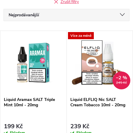
Zrušit filtry
Ř
Nejprodávanější
a
Doporučujeme
V
Více za méně
Nejlevnější
z
ý
Nejdražší
e
p
Abecedně
n
i
–2 %
245 Kč
í
s
Liquid Aramax SALT Triple
Liquid ELFLIQ Nic SALT
p
Mint 10ml - 20mg
Cream Tobacco 10ml - 20mg
p
r
r
199 Kč
239 Kč