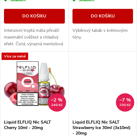
o
Skladem
Skladem
o
d
DO KOŠÍKU
DO KOŠÍKU
d
u
Intenzivní trojitá máta přináší
Výběrový tabák s krémovými
u
maximální svěžest a chladivý
tóny.
k
efekt. Čistá, výrazná mentolová
k
chuť pro milovníky silného
Více za méně
osvěžení.
t
t
ů
ů
–2 %
–7 %
245 Kč
735 Kč
Liquid ELFLIQ Nic SALT
Liquid ELFLIQ Nic SALT
Cherry 10ml - 20mg
Strawberry Ice 30ml (3x10ml)
- 20mg