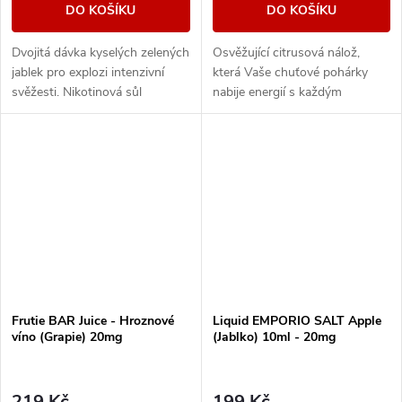
DO KOŠÍKU
DO KOŠÍKU
Dvojitá dávka kyselých zelených
Osvěžující citrusová nálož,
jablek pro explozi intenzivní
která Vaše chuťové pohárky
svěžesti. Nikotinová sůl
nabije energií s každým
zajišťuje hladké potahování a
potahem. Příjemně šimravá
rychlou absorpci nikotinu.
kyselost dokonale vyvážená
jemnou sladkostí nabízí...
Frutie BAR Juice - Hroznové
Liquid EMPORIO SALT Apple
víno (Grapie) 20mg
(Jablko) 10ml - 20mg
219 Kč
199 Kč