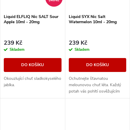
245 Kč
Liquid ELFLIQ Nic SALT Sour
Liquid SYX Nic Salt
Apple 10ml - 20mg
Watermelon 10ml - 20mg
239 Kč
239 Kč
Skladem
Skladem
DO KOŠÍKU
DO KOŠÍKU
Okouzlující chuť sladkokyselého
Ochutnejte šťavnatou
jablka.
melounovou chuť léta. Každý
potah vás pohltí osvěžujícím
ledovým závěrem, který
zdůrazňuje sladkost melounu a
poskytne vám dokonalý...