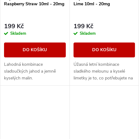
Raspberry Straw 10ml - 20mg
Lime 10ml - 20mg
199 Kč
199 Kč
Skladem
Skladem
DO KOŠÍKU
DO KOŠÍKU
Lahodná kombinace
Úžasná letní kombinace
slaďoučkých jahod a jemně
sladkého melounu a kyselé
kyselých malin.
limetky je to, co potřebujete na
parné letní dny.