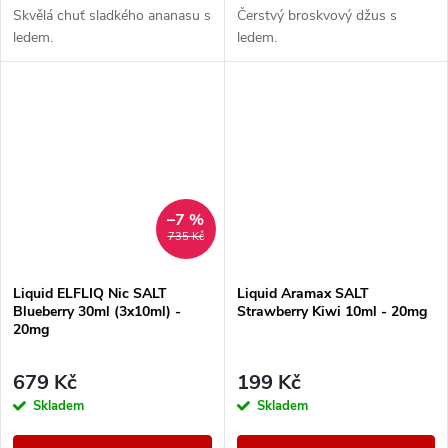
Skvělá chuť sladkého ananasu s
Čerstvý broskvový džus s
ledem.
ledem.
–7 %
735 Kč
Liquid ELFLIQ Nic SALT
Liquid Aramax SALT
Blueberry 30ml (3x10ml) -
Strawberry Kiwi 10ml - 20mg
20mg
679 Kč
199 Kč
Skladem
Skladem