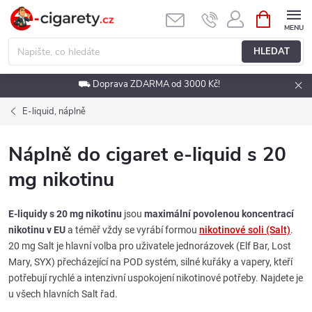
Přejít
NÁKUPNÍ
KOŠÍK
na
obsah
HLEDAT
⛟ Doprava ZDARMA od 3000 Kč!
E-liquid, náplně
Náplně do cigaret e-liquid s 20
mg nikotinu
E-liquidy s 20 mg nikotinu
jsou
maximální povolenou koncentrací
nikotinu v EU
a téměř vždy se vyrábí formou
nikotinové soli (Salt)
.
20 mg Salt je hlavní volba pro uživatele jednorázovek (Elf Bar, Lost
Mary, SYX) přecházející na POD systém, silné kuřáky a vapery, kteří
potřebují rychlé a intenzivní uspokojení nikotinové potřeby. Najdete je
u všech hlavních Salt řad.