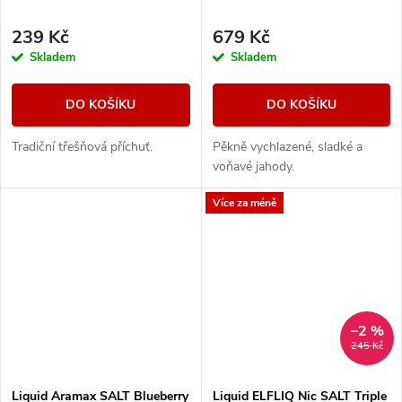
239 Kč
679 Kč
Skladem
Skladem
DO KOŠÍKU
DO KOŠÍKU
Tradiční třešňová příchuť.
Pěkně vychlazené, sladké a
voňavé jahody.
Více za méně
–2 %
245 Kč
Liquid Aramax SALT Blueberry
Liquid ELFLIQ Nic SALT Triple