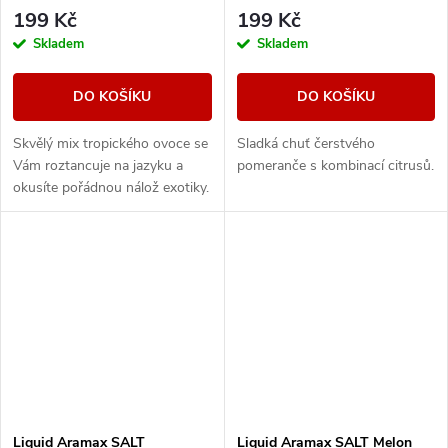
199 Kč
199 Kč
Skladem
Skladem
DO KOŠÍKU
DO KOŠÍKU
Skvělý mix tropického ovoce se
Sladká chuť čerstvého
Vám roztancuje na jazyku a
pomeranče s kombinací citrusů.
okusíte pořádnou nálož exotiky.
Liquid Aramax SALT
Liquid Aramax SALT Melon