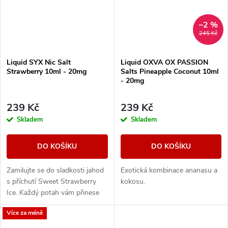
–2 %
245 Kč
Liquid SYX Nic Salt
Liquid OXVA OX PASSION
Strawberry 10ml - 20mg
Salts Pineapple Coconut 10ml
- 20mg
239 Kč
239 Kč
Skladem
Skladem
DO KOŠÍKU
DO KOŠÍKU
Zamilujte se do sladkosti jahod
Exotická kombinace ananasu a
s příchutí Sweet Strawberry
kokosu.
Ice. Každý potah vám přinese
sytou chuť čerstvých jahod,
Více za méně
doplněnou osvěžujícím ledovým
zážitkem,...