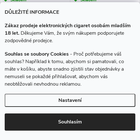
Skladem
Skladem
DŮLEŽITÉ INFORMACE
DO KOŠÍKU
DO KOŠÍKU
Zákaz prodeje elektronických cigaret osobám mladším
Parádní kombinace exotického
Neskutečně vydařená letní
18 let.
Děkujeme Vám, že svým nákupem podporujete
a jemného manga a sladké
kombinace sladkých jahod,
zodpovědné prodejce.
vyzrálé broskve.
borůvek a svěžích malin.
Souhlas se soubory Cookies
- Proč potřebujeme váš
Více za méně
souhlas? Například k tomu, abychom si pamatovali, co
máte v košíku, abyste snadno zjistili stav objednávky a
nemuseli se pokaždé přihlašovat, abychom vás
neobtěžovali nevhodnou reklamou.
Nastavení
–2 %
245 Kč
Souhlasím
Liquid Aramax SALT Banana
Liquid ELFLIQ Nic SALT
Berry 10ml - 20mg
Menthol 10ml - 20mg