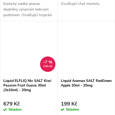
Exotický sladký ananas
Osvěžující chuť mentolu.
doplněný výrazným ledovým
podtónem. Osvěžující tropická
příchuť s chladivým
zakončením.
–7 %
735 Kč
Liquid ELFLIQ Nic SALT Kiwi
Liquid Aramax SALT RedGreen
Passion Fruit Guava 30ml
Apple 10ml - 20mg
(3x10ml) - 20mg
679 Kč
199 Kč
Skladem
Skladem