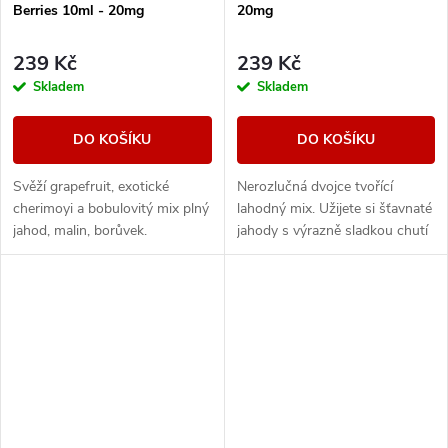
Berries 10ml - 20mg
20mg
239 Kč
239 Kč
Skladem
Skladem
DO KOŠÍKU
DO KOŠÍKU
Svěží grapefruit, exotické
Nerozlučná dvojce tvořící
cherimoyi a bobulovitý mix plný
lahodný mix. Užijete si šťavnaté
jahod, malin, borůvek.
jahody s výrazně sladkou chutí
a vyzrálé kiwi s tropickými
lehce nakyslými a svěžími
tóny....