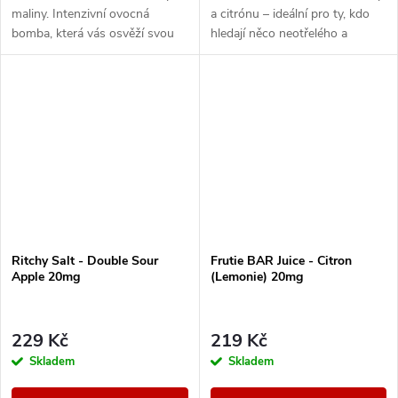
maliny. Intenzivní ovocná
a citrónu – ideální pro ty, kdo
bomba, která vás osvěží svou
hledají něco neotřelého a
ostrou, šťavnatou chutí a
výrazného.
přinese příjemný nakopávací
efekt!
Ritchy Salt - Double Sour
Frutie BAR Juice - Citron
Apple 20mg
(Lemonie) 20mg
229 Kč
219 Kč
Skladem
Skladem