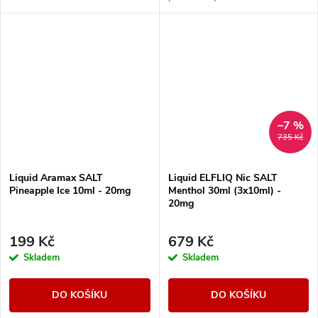
malin zde zdůrazňuje chladivý
závěr, který vytváří
harmonický...
–7 %
735 Kč
Liquid Aramax SALT
Liquid ELFLIQ Nic SALT
Pineapple Ice 10ml - 20mg
Menthol 30ml (3x10ml) -
20mg
199 Kč
679 Kč
Skladem
Skladem
DO KOŠÍKU
DO KOŠÍKU