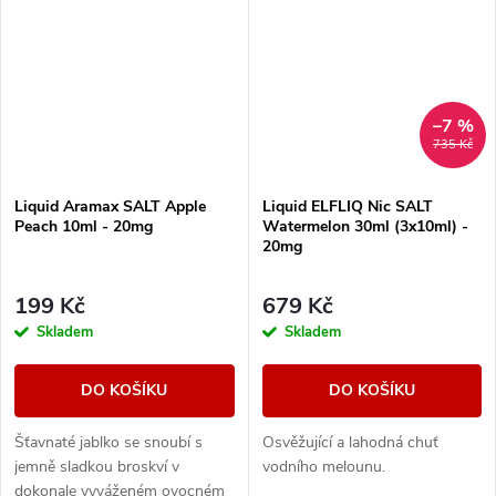
–7 %
735 Kč
Liquid Aramax SALT Apple
Liquid ELFLIQ Nic SALT
Peach 10ml - 20mg
Watermelon 30ml (3x10ml) -
20mg
199 Kč
679 Kč
Skladem
Skladem
DO KOŠÍKU
DO KOŠÍKU
Šťavnaté jablko se snoubí s
Osvěžující a lahodná chuť
jemně sladkou broskví v
vodního melounu.
dokonale vyváženém ovocném