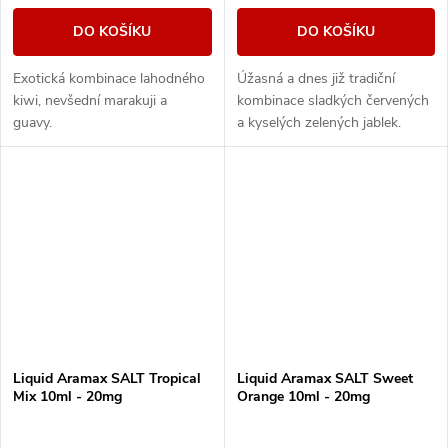
DO KOŠÍKU
DO KOŠÍKU
Exotická kombinace lahodného
Úžasná a dnes již tradiční
kiwi, nevšední marakuji a
kombinace sladkých červených
guavy.
a kyselých zelených jablek.
Liquid Aramax SALT Tropical
Liquid Aramax SALT Sweet
Mix 10ml - 20mg
Orange 10ml - 20mg