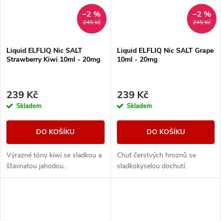
–2 %
–2 %
245 Kč
245 Kč
Liquid ELFLIQ Nic SALT
Liquid ELFLIQ Nic SALT Grape
Strawberry Kiwi 10ml - 20mg
10ml - 20mg
239 Kč
239 Kč
Skladem
Skladem
DO KOŠÍKU
DO KOŠÍKU
Výrazné tóny kiwi se sladkou a
Chuť čerstvých hroznů se
šťavnatou jahodou.
sladkokyselou dochutí.