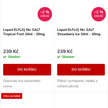
–2 %
–2 %
245 Kč
245 Kč
Liquid ELFLIQ Nic SALT
Liquid ELFLIQ Nic SALT
Tropical Fruit 10ml - 20mg
Strawberry Ice 10ml - 20mg
239 Kč
239 Kč
Skladem
Skladem
DO KOŠÍKU
DO KOŠÍKU
Dokonalý mix exotického
Pěkně vychlazené, sladké a
ovoce.
voňavé jahody.
Více za méně