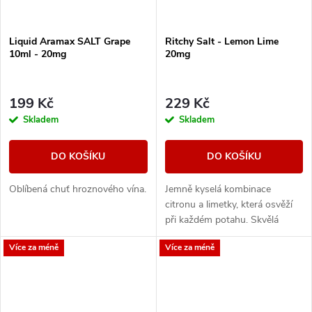
Liquid Aramax SALT Grape
Ritchy Salt - Lemon Lime
10ml - 20mg
20mg
199 Kč
229 Kč
Skladem
Skladem
DO KOŠÍKU
DO KOŠÍKU
Oblíbená chuť hroznového vína.
Jemně kyselá kombinace
citronu a limetky, která osvěží
při každém potahu. Skvělá
volba pro všechny, kdo milují
Více za méně
Více za méně
svěží ovocné chutě.