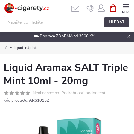
Přejít
NÁKUPNÍ
KOŠÍK
na
obsah
HLEDAT
⛟ Doprava ZDARMA od 3000 Kč!
E-liquid, náplně
Liquid Aramax SALT Triple
Mint 10ml - 20mg
Podrobnosti hodnocení
Neohodnoceno
Kód produktu:
ARS10152