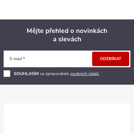
Mějte přehled o novinkách
a slevách
Z
á
E-mail
ODEBÍRAT
p
SOUHLASÍM
se zpracováním
osobních údajů
.
a
t
í