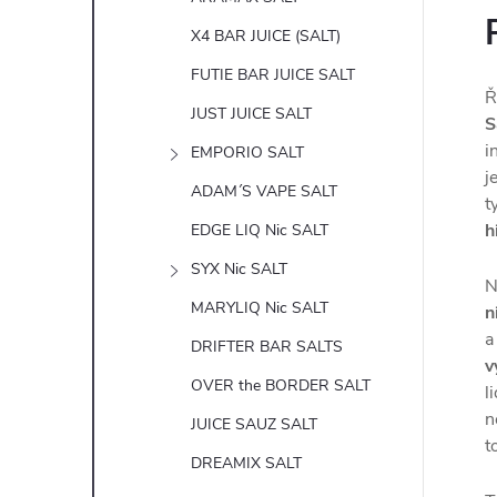
X4 BAR JUICE (SALT)
FUTIE BAR JUICE SALT
Ř
JUST JUICE SALT
S
i
EMPORIO SALT
j
ADAM´S VAPE SALT
t
h
EDGE LIQ Nic SALT
SYX Nic SALT
N
MARYLIQ Nic SALT
n
a
DRIFTER BAR SALTS
v
OVER the BORDER SALT
l
n
JUICE SAUZ SALT
t
DREAMIX SALT