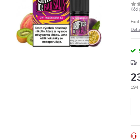
Kód 
Exot
Deta
2
194 
Měr
cena