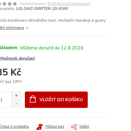
Podrobnosti hodnocení
Neohodnoceno
produktu:
LIQ-SALT-DRIFTER-20-KIWI
ická kombinace lahodného kiwi, nevšední marakuji a guavy.
ilní informace
Skladem
12.8.2026
Možnosti doručení
35 Kč
Kč bez DPH
ná
:
VLOŽIT DO KOŠÍKU
Dotaz k produktu
Hlídací pes
Sdílet