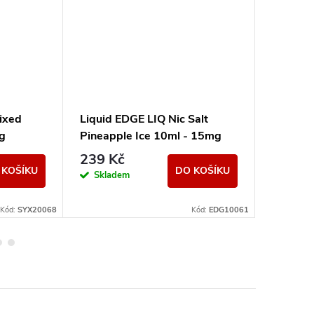
Mixed
Liquid EDGE LIQ Nic Salt
Liquid 
g
Pineapple Ice 10ml - 15mg
- 6mg
239 Kč
199 K
 KOŠÍKU
DO KOŠÍKU
Skladem
Sklad
Kód:
SYX20068
Kód:
EDG10061