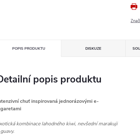
Znač
POPIS PRODUKTU
DISKUZE
SOU
Detailní popis produktu
ntenzivní chuť inspirovaná jednorázovými e-
igaretami
xotická kombinace lahodného kiwi, nevšední marakuji
 guavy.