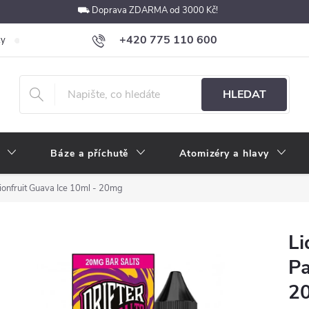
⛟ Doprava ZDARMA od 3000 Kč!
+420 775 110 600
ky
Podmínky ochrany osobních údajů
Velkoobchod
Pokyny k p
obchod@e-cigarety.cz
HLEDAT
Báze a příchutě
Atomizéry a hlavy
sionfruit Guava Ice 10ml - 20mg
Li
Pa
2