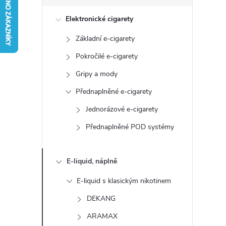
s
Elektronické cigarety
t
Základní e-cigarety
r
Pokročilé e-cigarety
a
Gripy a mody
Přednaplněné e-cigarety
n
Jednorázové e-cigarety
n
Přednaplněné POD systémy
í
E-liquid, náplně
p
E-liquid s klasickým nikotinem
a
DEKANG
ARAMAX