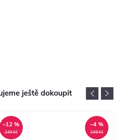
jeme ještě dokoupit
–12 %
–4 %
249 Kč
249 Kč