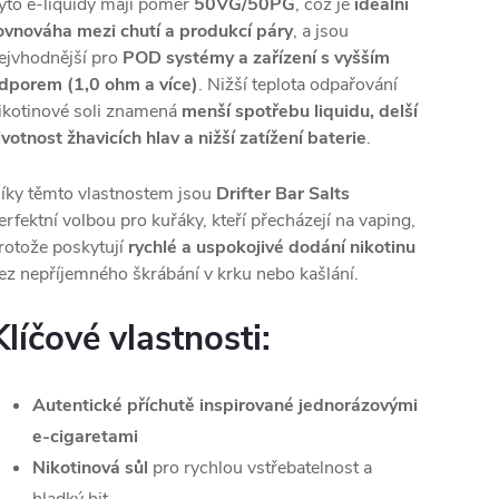
yto e-liquidy mají poměr
50VG/50PG
, což je
ideální
ovnováha mezi chutí a produkcí páry
, a jsou
ejvhodnější pro
POD systémy a zařízení s vyšším
dporem (1,0 ohm a více)
. Nižší teplota odpařování
ikotinové soli znamená
menší spotřebu liquidu, delší
ivotnost žhavicích hlav a nižší zatížení baterie
.
íky těmto vlastnostem jsou
Drifter Bar Salts
erfektní volbou pro kuřáky, kteří přecházejí na vaping,
rotože poskytují
rychlé a uspokojivé dodání nikotinu
ez nepříjemného škrábání v krku nebo kašlání.
Klíčové vlastnosti:
Autentické příchutě inspirované jednorázovými
e-cigaretami
Nikotinová sůl
pro rychlou vstřebatelnost a