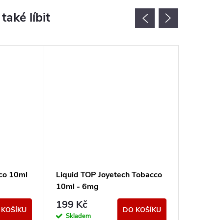
co 10ml
Liquid TOP Joyetech Tobacco
Liquid 
10ml - 6mg
10ml -
199 Kč
239 K
 KOŠÍKU
DO KOŠÍKU
Skladem
Sklad