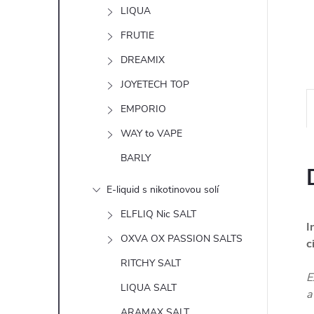
n
LIQUA
e
FRUTIE
DREAMIX
l
JOYETECH TOP
EMPORIO
WAY to VAPE
BARLY
E-liquid s nikotinovou solí
ELFLIQ Nic SALT
I
OXVA OX PASSION SALTS
c
RITCHY SALT
E
LIQUA SALT
a
ARAMAX SALT