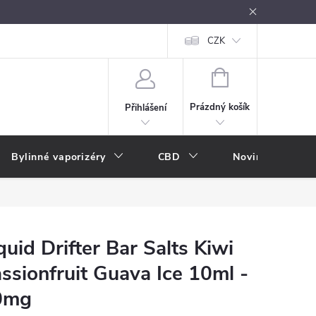
oužívání
Návody k použití
Vše o e-kouření
CZK
Nákupní rádce
NÁKUPNÍ
KOŠÍK
Prázdný košík
Přihlášení
Bylinné vaporizéry
CBD
Novinky
A
quid Drifter Bar Salts Kiwi
ssionfruit Guava Ice 10ml -
0mg