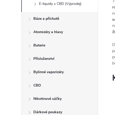
T
E-liquidy s CBD (Výprodej)
r
n
Báze a příchutě
o
n
ž
Atomizéry a hlavy
D
Baterie
p
p
Příslušenství
b
Bylinné vaporizéry
CBD
Nikotinové sáčky
Dárkové poukazy