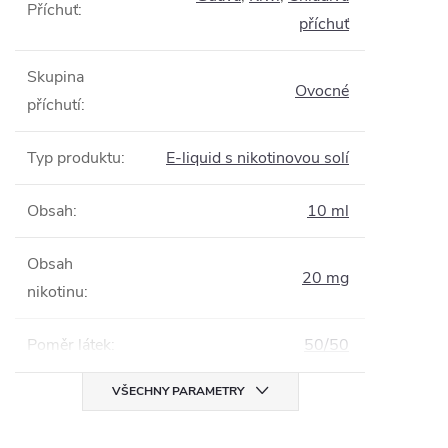
Příchuť
:
příchuť
Skupina
Ovocné
příchutí
:
Typ produktu
:
E-liquid s nikotinovou solí
Obsah
:
10 ml
Obsah
20 mg
nikotinu
:
Poměr látek
:
50/50
VŠECHNY PARAMETRY