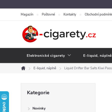
Přejít
na
Magazín
Poštovné
Kontakty
Obchodní podmín
obsah
Elektronické cigarety
E-liquid, náplně
E-liquid, náplně
Liquid Drifter Bar Salts Kiwi Pas
Domů
P
Přeskočit
Kategorie
kategorie
o
Novinky