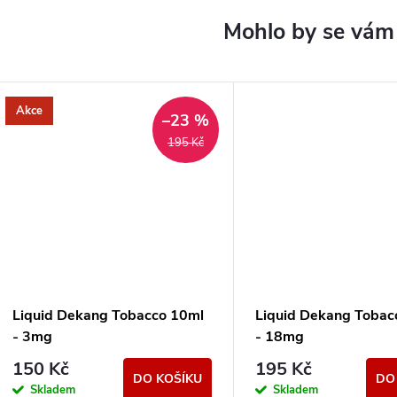
Akce
–23 %
195 Kč
Liquid Dekang Tobacco 10ml
Liquid Dekang Tobac
- 3mg
- 18mg
150 Kč
195 Kč
DO KOŠÍKU
DO
Skladem
Skladem