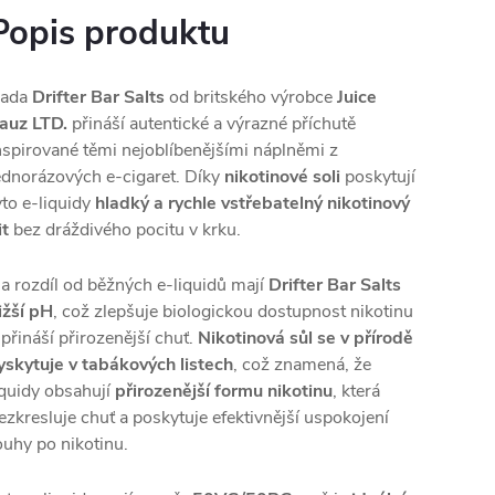
Popis produktu
ada
Drifter Bar Salts
od britského výrobce
Juice
auz LTD.
přináší autentické a výrazné příchutě
nspirované těmi nejoblíbenějšími náplněmi z
ednorázových e-cigaret. Díky
nikotinové soli
poskytují
yto e-liquidy
hladký a rychle vstřebatelný nikotinový
it
bez dráždivého pocitu v krku.
a rozdíl od běžných e-liquidů mají
Drifter Bar Salts
ižší pH
, což zlepšuje biologickou dostupnost nikotinu
 přináší přirozenější chuť.
Nikotinová sůl se v přírodě
yskytuje v tabákových listech
, což znamená, že
iquidy obsahují
přirozenější formu nikotinu
, která
ezkresluje chuť a poskytuje efektivnější uspokojení
ouhy po nikotinu.