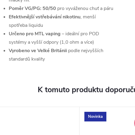
hladký hit
Poměr VG/PG: 50/50
pro vyváženou chuť a páru
Efektivnější vstřebávání nikotinu
, menší
spotřeba liquidu
Určeno pro MTL vaping
– ideální pro POD
systémy a vyšší odpory (1,0 ohm a více)
Vyrobeno ve Velké Británii
podle nejvyšších
standardů kvality
K tomuto produktu doporuču
Novinka