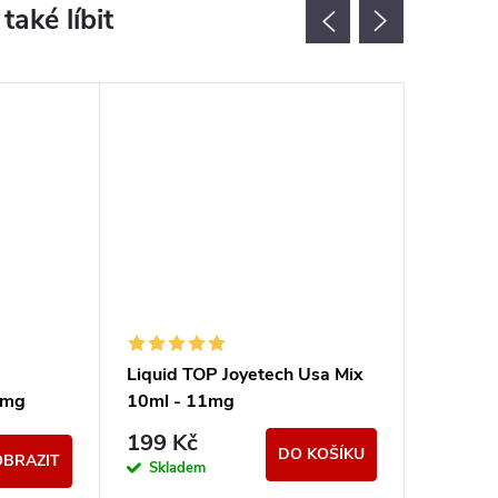
Liquid TOP Joyetech Usa Mix
Liquid 
6mg
10ml - 11mg
Blackbe
199 K
199 Kč
DO KOŠÍKU
OBRAZIT
Momen
Skladem
nedostup