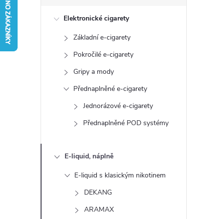
s
Elektronické cigarety
t
Základní e-cigarety
r
Pokročilé e-cigarety
a
Gripy a mody
Přednaplněné e-cigarety
n
Jednorázové e-cigarety
n
Přednaplněné POD systémy
í
E-liquid, náplně
p
E-liquid s klasickým nikotinem
a
DEKANG
ARAMAX