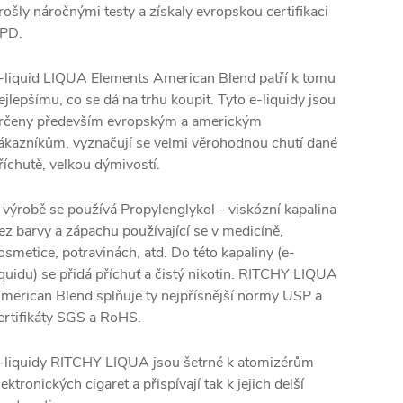
rošly náročnými testy a získaly evropskou certifikaci
PD.
-liquid LIQUA Elements American Blend patří k tomu
ejlepšímu, co se dá na trhu koupit. Tyto e-liquidy jsou
rčeny především evropským a americkým
ákazníkům, vyznačují se velmi věrohodnou chutí dané
říchutě, velkou dýmivostí.
 výrobě se používá Propylenglykol - viskózní kapalina
ez barvy a zápachu používající se v medicíně,
osmetice, potravinách, atd. Do této kapaliny (e-
iquidu) se přidá příchuť a čistý nikotin. RITCHY LIQUA
merican Blend splňuje ty nejpřísnější normy USP a
ertifikáty SGS a RoHS.
-liquidy RITCHY LIQUA jsou šetrné k atomizérům
lektronických cigaret a přispívají tak k jejich delší