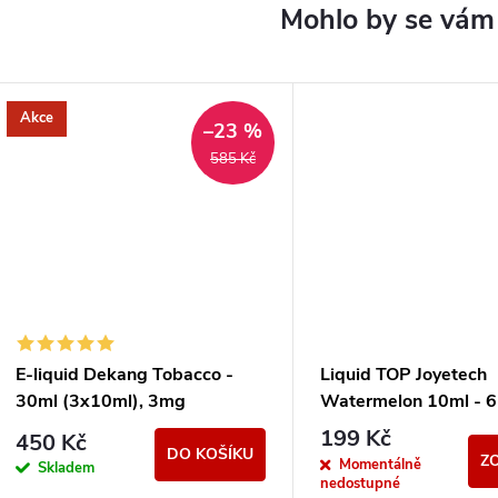
Akce
–23 %
585 Kč
E-liquid Dekang Tobacco -
Liquid TOP Joyetech
30ml (3x10ml), 3mg
Watermelon 10ml - 
199 Kč
450 Kč
DO KOŠÍKU
Z
Momentálně
Skladem
nedostupné