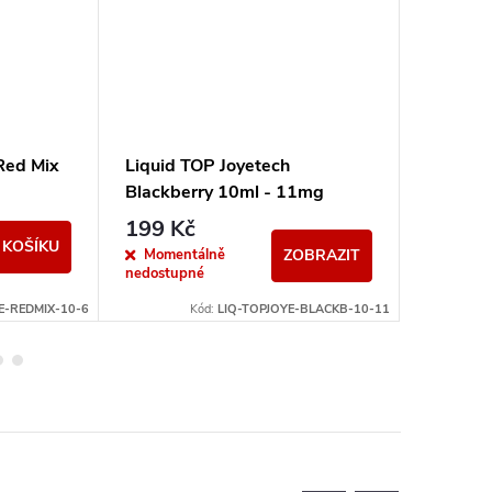
Red Mix
Liquid TOP Joyetech
Liquid 
Blackberry 10ml - 11mg
Champ 
199 Kč
199 K
 KOŠÍKU
Momentálně
Sklad
ZOBRAZIT
nedostupné
E-REDMIX-10-6
Kód:
LIQ-TOPJOYE-BLACKB-10-11