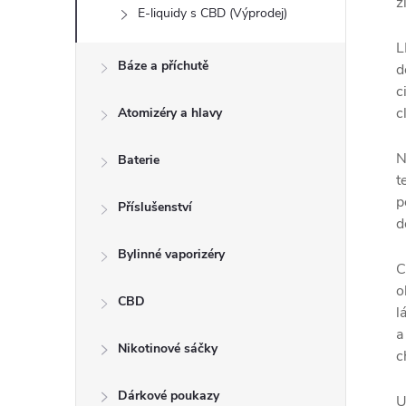
ž
E-liquidy s CBD (Výprodej)
L
Báze a příchutě
d
c
c
Atomizéry a hlavy
N
Baterie
t
p
Příslušenství
d
Bylinné vaporizéry
C
o
CBD
l
a
Nikotinové sáčky
c
Dárkové poukazy
U