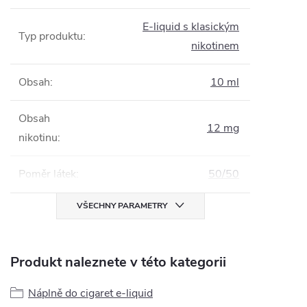
E-liquid s klasickým
Typ produktu
:
nikotinem
Obsah
:
10 ml
Obsah
12 mg
nikotinu
:
Poměr látek
:
50/50
VŠECHNY PARAMETRY
Produkt naleznete v této kategorii
Náplně do cigaret e-liquid