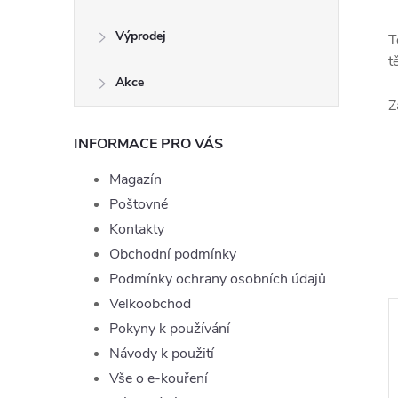
Výprodej
T
t
Akce
Z
INFORMACE PRO VÁS
Magazín
Poštovné
Kontakty
Obchodní podmínky
Podmínky ochrany osobních údajů
Velkoobchod
Pokyny k používání
–12 %
Návody k použití
249 Kč
Vše o e-kouření