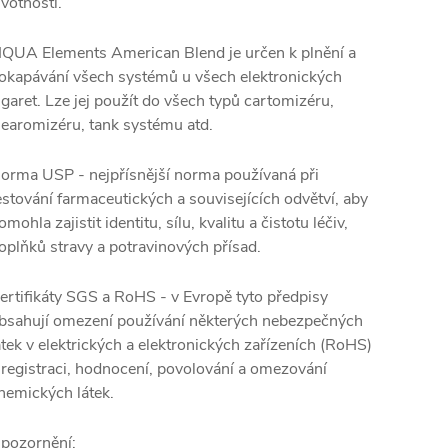
ivotnosti.
IQUA Elements American Blend je určen k plnění a
okapávání všech systémů u všech elektronických
igaret. Lze jej použít do všech typů cartomizéru,
learomizéru, tank systému atd.
orma USP - nejpřísnější norma používaná při
estování farmaceutických a souvisejících odvětví, aby
omohla zajistit identitu, sílu, kvalitu a čistotu léčiv,
oplňků stravy a potravinových přísad.
ertifikáty SGS a RoHS - v Evropě tyto předpisy
bsahují omezení používání některých nebezpečných
átek v elektrických a elektronických zařízeních (RoHS)
 registraci, hodnocení, povolování a omezování
hemických látek.
pozornění: