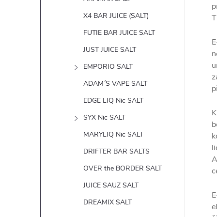
p
X4 BAR JUICE (SALT)
T
FUTIE BAR JUICE SALT
E
JUST JUICE SALT
n
u
EMPORIO SALT
z
ADAM´S VAPE SALT
p
EDGE LIQ Nic SALT
K
SYX Nic SALT
b
MARYLIQ Nic SALT
k
l
DRIFTER BAR SALTS
A
OVER the BORDER SALT
c
JUICE SAUZ SALT
E
DREAMIX SALT
e