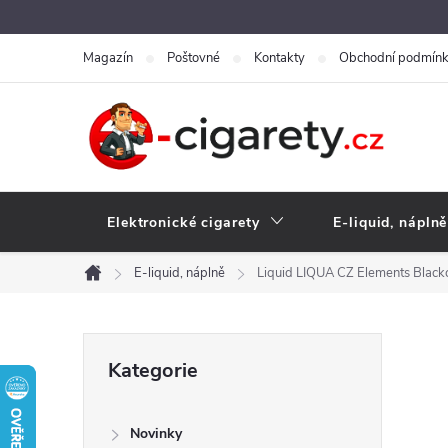
Přejít
na
Magazín
Poštovné
Kontakty
Obchodní podmín
obsah
Elektronické cigarety
E-liquid, náplně
E-liquid, náplně
Liquid LIQUA CZ Elements Black
Domů
P
Přeskočit
Kategorie
kategorie
o
Novinky