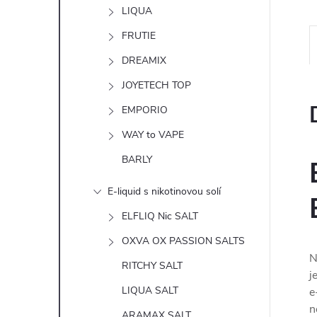
n
LIQUA
e
FRUTIE
DREAMIX
l
JOYETECH TOP
EMPORIO
WAY to VAPE
BARLY
E-liquid s nikotinovou solí
ELFLIQ Nic SALT
OXVA OX PASSION SALTS
N
RITCHY SALT
j
LIQUA SALT
e
n
ARAMAX SALT