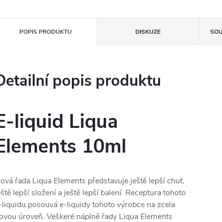
POPIS PRODUKTU
DISKUZE
SOU
Detailní popis produktu
E-liquid Liqua
Elements 10ml
ová řada Liqua Elements představuje ještě lepší chuť,
eště lepší složení a ještě lepší balení. Receptura tohoto
-liquidu posouvá e-liquidy tohoto výrobce na zcela
ovou úroveň. Veškeré náplně řady Liqua Elements