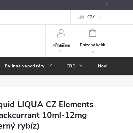
oužívání
Návody k použití
Vše o e-kouření
CZK
Nákupní rádce
NÁKUPNÍ
KOŠÍK
Prázdný košík
Přihlášení
Bylinné vaporizéry
CBD
Novinky
A
quid LIQUA CZ Elements
ackcurrant 10ml-12mg
erný rybíz)