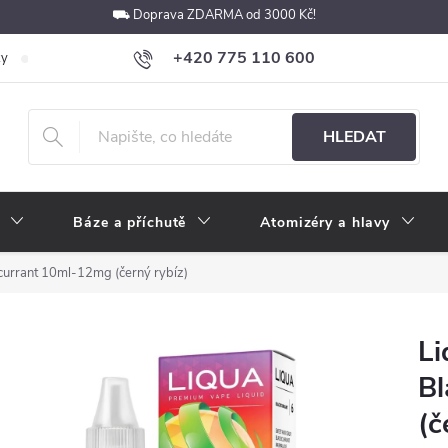
⛟ Doprava ZDARMA od 3000 Kč!
+420 775 110 600
ky
Podmínky ochrany osobních údajů
Velkoobchod
Pokyny k p
obchod@e-cigarety.cz
HLEDAT
Báze a příchutě
Atomizéry a hlavy
currant 10ml-12mg (černý rybíz)
Li
Bl
(č