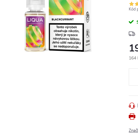
Kód 
1
164 
Měr
cena
Znač