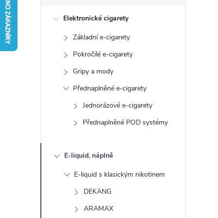
s
Elektronické cigarety
t
Základní e-cigarety
r
Pokročilé e-cigarety
a
Gripy a mody
Přednaplněné e-cigarety
n
Jednorázové e-cigarety
n
Přednaplněné POD systémy
í
E-liquid, náplně
p
E-liquid s klasickým nikotinem
a
DEKANG
ARAMAX