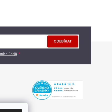
ODEBÍRAT
bních údajů
.