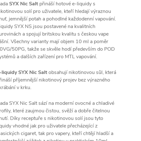
ada
SYX Nic Salt
přináší hotové e-liquidy s
ikotinovou solí pro uživatele, kteří hledají výraznou
huť, jemnější potah a pohodlné každodenní vapování.
iquidy SYX NS jsou postavené na kvalitních
urovinách a spojují britskou kvalitu s českou vape
ášní. Všechny varianty mají objem 10 ml a poměr
0VG/50PG, takže se skvěle hodí především do POD
ystémů a dalších zařízení pro MTL vapování.
-liquidy SYX Nic Salt
obsahují nikotinovou sůl, která
řináší příjemnější nikotinový projev bez výrazného
krábání v krku.
ada SYX Nic Salt sází na moderní ovocné a chladivé
rofily, které zaujmou čistou, svěží a dobře čitelnou
hutí. Díky receptuře s nikotinovou solí jsou tyto
iquidy vhodné jak pro uživatele přecházející z
lasických cigaret, tak pro vapery, kteří chtějí hladší a