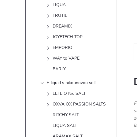
n
LIQUA
e
FRUTIE
DREAMIX
l
JOYETECH TOP
EMPORIO
WAY to VAPE
BARLY
E-liquid s nikotinovou solí
ELFLIQ Nic SALT
P
OXVA OX PASSION SALTS
s
RITCHY SALT
z
k
LIQUA SALT
ARAMAX SALT