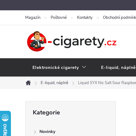
Přejít
na
Magazín
Poštovné
Kontakty
Obchodní podmín
obsah
Elektronické cigarety
E-liquid, náplně
E-liquid, náplně
Liquid SYX Nic Salt Sour Raspb
Domů
P
Přeskočit
Kategorie
kategorie
o
Novinky