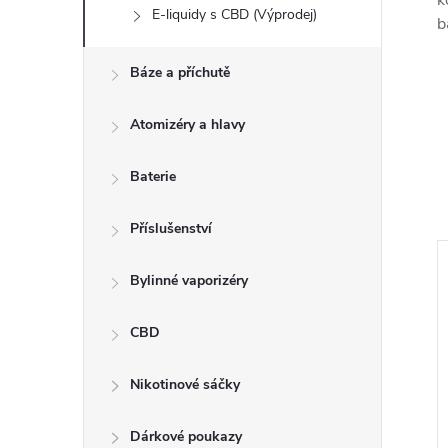
k
E-liquidy s CBD (Výprodej)
b
Báze a příchutě
Atomizéry a hlavy
Baterie
Příslušenství
Bylinné vaporizéry
–4 %
249 Kč
CBD
Nikotinové sáčky
Dárkové poukazy