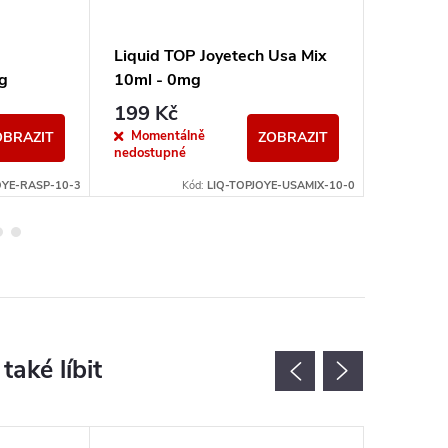
Liquid TOP Joyetech Usa Mix
Liquid 
g
10ml - 0mg
10ml -
199 Kč
199 K
Momentálně
Momen
OBRAZIT
ZOBRAZIT
nedostupné
nedostup
OYE-RASP-10-3
Kód:
LIQ-TOPJOYE-USAMIX-10-0