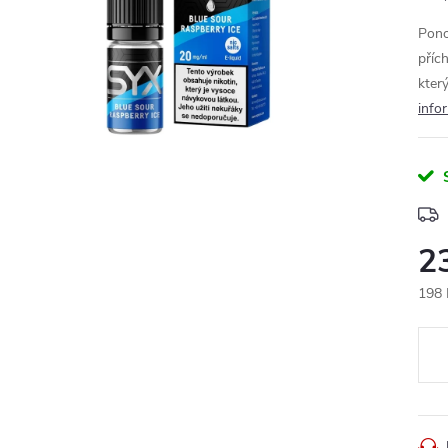
Pono
příc
kter
info
2
198 
Měr
cena