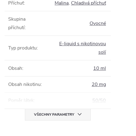
Příchuť
:
Malina
,
Chladivá příchuť
Skupina
Ovocné
příchutí
:
E-liquid s nikotinovou
Typ produktu
:
solí
Obsah
:
10 ml
Obsah nikotinu
:
20 mg
Poměr látek
:
50/50
VŠECHNY PARAMETRY