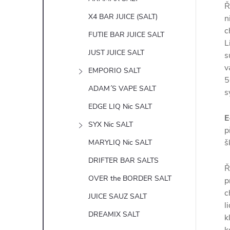
Ř
X4 BAR JUICE (SALT)
n
c
FUTIE BAR JUICE SALT
L
JUST JUICE SALT
s
v
EMPORIO SALT
5
ADAM´S VAPE SALT
s
EDGE LIQ Nic SALT
E
SYX Nic SALT
p
š
MARYLIQ Nic SALT
DRIFTER BAR SALTS
Ř
OVER the BORDER SALT
p
c
JUICE SAUZ SALT
l
DREAMIX SALT
k