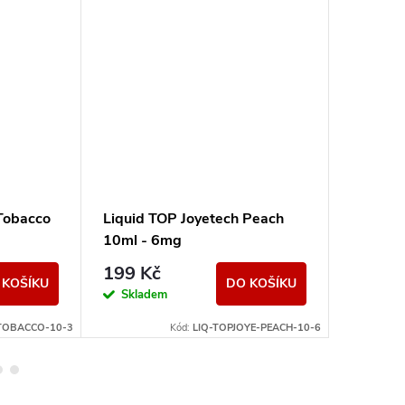
Tobacco
Liquid TOP Joyetech Peach
Liquid 
10ml - 6mg
10ml -
199 Kč
199 K
 KOŠÍKU
DO KOŠÍKU
Skladem
Sklad
-TOBACCO-10-3
Kód:
LIQ-TOPJOYE-PEACH-10-6
K