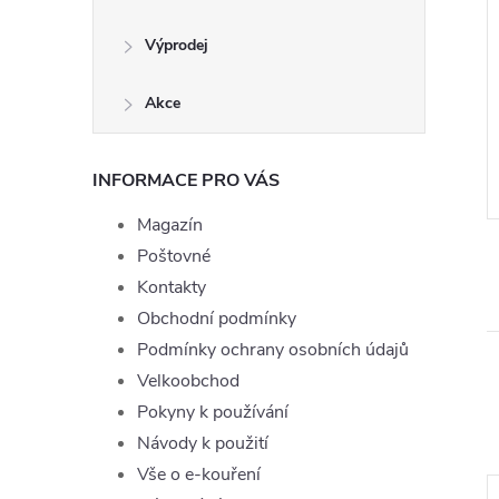
Výprodej
 LIQ Nic Salt
Liquid TOP Joyetech Ice 10ml
Ice 10ml - 15mg
- 0mg
Akce
199 Kč
DO KOŠÍKU
Momentálně
ZOBRAZIT
nedostupné
INFORMACE PRO VÁS
Kód:
EDG10061
Kód:
LIQ-TOPJOYE-ICE-10-0
Magazín
Poštovné
Kontakty
Obchodní podmínky
Podmínky ochrany osobních údajů
Velkoobchod
Pokyny k používání
Návody k použití
Vše o e-kouření