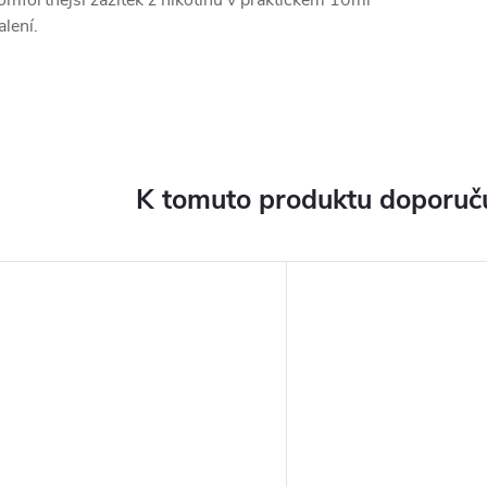
omfortnější zážitek z nikotinu v praktickém 10ml
alení.
K tomuto produktu doporuču