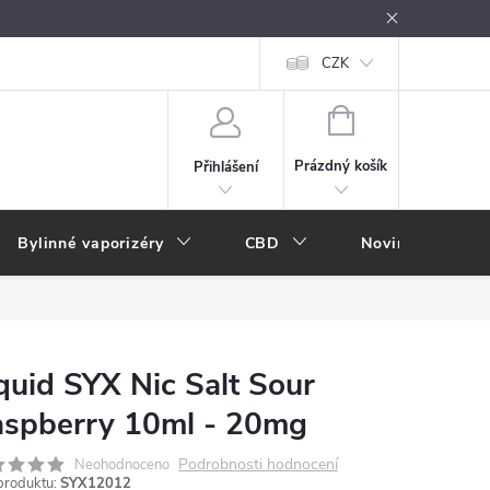
oužívání
Návody k použití
Vše o e-kouření
CZK
Nákupní rádce
NÁKUPNÍ
KOŠÍK
Prázdný košík
Přihlášení
Bylinné vaporizéry
CBD
Novinky
A
quid SYX Nic Salt Sour
spberry 10ml - 20mg
Podrobnosti hodnocení
Neohodnoceno
produktu:
SYX12012