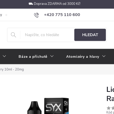
⛟ Doprava ZDARMA od 3000 Kč!
+420 775 110 600
ky
Podmínky ochrany osobních údajů
Velkoobchod
Pokyny k p
obchod@e-cigarety.cz
HLEDAT
Báze a příchutě
Atomizéry a hlavy
erry 10ml - 20mg
Li
Ra
Kód 