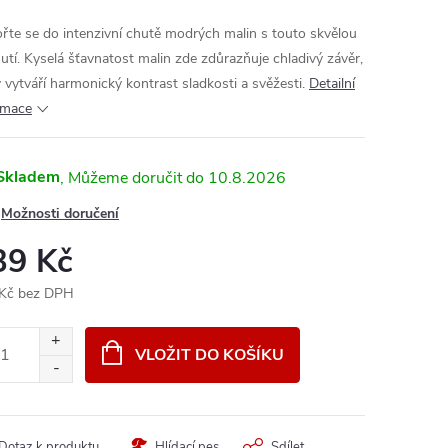
řte se do intenzivní chutě modrých malin s touto skvělou
hutí. Kyselá šťavnatost malin zde zdůrazňuje chladivý závěr,
ý vytváří harmonický kontrast sladkosti a svěžesti.
Detailní
rmace
Skladem
10.8.2026
Možnosti doručení
39 Kč
Kč bez DPH
ná
:
VLOŽIT DO KOŠÍKU
Dotaz k produktu
Hlídací pes
Sdílet