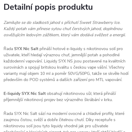
Detailní popis produktu
Zamilujte se do sladkosti jahod s příchutí Sweet Strawberry Ice.
Každý potah vám přinese sytou chuť čerstvých jahod, doplněnou
osvěžujícím ledovým zážitkem, který vám dodává svěžest a energii.
Řada
SYX Nic Salt
přináší hotové e-liquidy s nikotinovou solí pro
uživatele, kteří hledají výraznou chuť, jemnější potah a pohodlné
každodenní vapování. Liquidy SYX NS jsou postavené na kvalitních
surovinách a spojují britskou kvalitu s českou vape vášní. Všechny
varianty mají objem 10 ml a poměr 50VG/50PG, takže se skvěle hodí
především do POD systémů a dalších zařízení pro MTL vapování.
E-liquidy SYX Nic Salt
obsahují nikotinovou sůl, která přináší
příjemnější nikotinový projev bez výrazného škrábání v krku.
Řada SYX Nic Salt sází na moderní ovocné a chladivé profily, které
zaujmou čistou, svěží a dobře čitelnou chutí. Díky receptuře s
nikotinovou solí jsou tyto liquidy vhodné jak pro uživatele