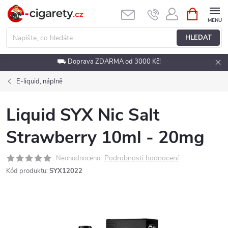
Přejít
NÁKUPNÍ
KOŠÍK
na
obsah
HLEDAT
⛟ Doprava ZDARMA od 3000 Kč!
E-liquid, náplně
Liquid SYX Nic Salt
Strawberry 10ml - 20mg
Podrobnosti hodnocení
Neohodnoceno
Kód produktu:
SYX12022