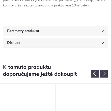
přecházející z klasických cigaret, tak pro vapery, kteří chtějí hladší a
komfortnější zážitek z nikotinu v praktickém 10ml balení.
Parametry produktu
Diskuse
K tomuto produktu
doporučujeme ještě dokoupit