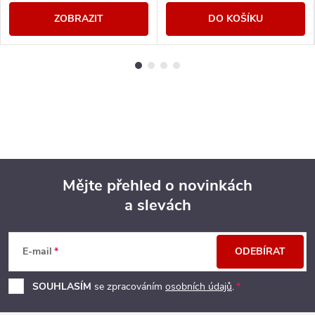
ZOBRAZIT
DO KOŠÍKU
Mějte přehled o novinkách
a slevách
Z
á
E-mail
ODEBÍRAT
p
SOUHLASÍM
se zpracováním
osobních údajů
.