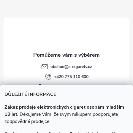
a
t
í
obchod
@
e-cigarety.cz
+420 775 110 600
facebook.com/e-cigarety.cz
DŮLEŽITÉ INFORMACE
Zákaz prodeje elektronických cigaret osobám mladším
18 let.
Děkujeme Vám, že svým nákupem podporujete
zodpovědné prodejce.