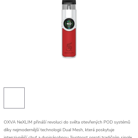
OXVA NeXLIM přináší revoluci do světa otevřených POD systémů
díky nejmodernější technologii Dual Mesh, která poskytuje
intenzivnější chuť a dvojnásobnou životnost oproti tradičním single