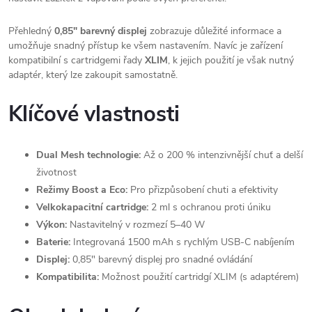
Přehledný
0,85" barevný displej
zobrazuje důležité informace a
umožňuje snadný přístup ke všem nastavením. Navíc je zařízení
kompatibilní s cartridgemi řady
XLIM
, k jejich použití je však nutný
adaptér, který lze zakoupit samostatně.
Klíčové vlastnosti
Dual Mesh technologie:
Až o 200 % intenzivnější chuť a delší
životnost
Režimy Boost a Eco:
Pro přizpůsobení chuti a efektivity
Velkokapacitní cartridge:
2 ml s ochranou proti úniku
Výkon:
Nastavitelný v rozmezí 5–40 W
Baterie:
Integrovaná 1500 mAh s rychlým USB-C nabíjením
Displej:
0,85" barevný displej pro snadné ovládání
Kompatibilita:
Možnost použití cartridgí XLIM (s adaptérem)