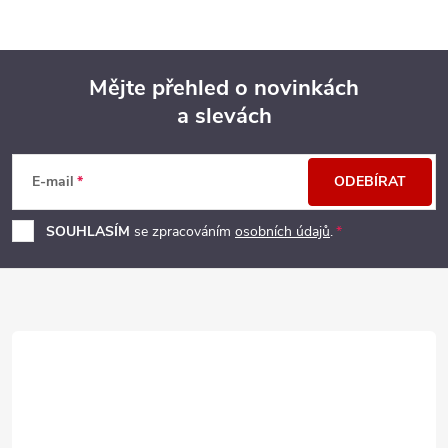
Mějte přehled o novinkách
a slevách
Z
á
E-mail
ODEBÍRAT
p
SOUHLASÍM
se zpracováním
osobních údajů
.
a
t
í