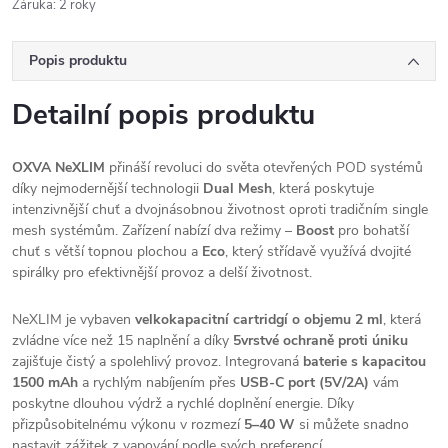
Záruka
:
2 roky
Popis produktu
Detailní popis produktu
OXVA NeXLIM
přináší revoluci do světa otevřených POD systémů
díky nejmodernější technologii
Dual Mesh
, která poskytuje
intenzivnější chuť a dvojnásobnou životnost oproti tradičním single
mesh systémům. Zařízení nabízí dva režimy –
Boost
pro bohatší
chuť s větší topnou plochou a
Eco
, který střídavě využívá dvojité
spirálky pro efektivnější provoz a delší životnost.
NeXLIM je vybaven
velkokapacitní cartridgí o objemu 2 ml
, která
zvládne více než 15 naplnění a díky
5vrstvé ochraně proti úniku
zajišťuje čistý a spolehlivý provoz. Integrovaná
baterie s kapacitou
1500 mAh
a rychlým nabíjením přes
USB-C port (5V/2A)
vám
poskytne dlouhou výdrž a rychlé doplnění energie. Díky
přizpůsobitelnému výkonu v rozmezí
5–40 W
si můžete snadno
nastavit zážitek z vapování podle svých preferencí.