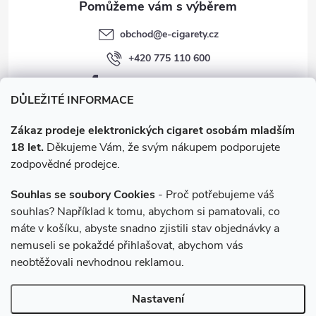
obchod
@
e-cigarety.cz
+420 775 110 600
facebook.com/e-cigarety.cz
DŮLEŽITÉ INFORMACE
Zákaz prodeje elektronických cigaret osobám mladším
18 let.
Děkujeme Vám, že svým nákupem podporujete
zodpovědné prodejce.
Souhlas se soubory Cookies
- Proč potřebujeme váš
souhlas? Například k tomu, abychom si pamatovali, co
máte v košíku, abyste snadno zjistili stav objednávky a
Instagram
nemuseli se pokaždé přihlašovat, abychom vás
neobtěžovali nevhodnou reklamou.
Copyright 2026
e-cigarety.cz
. Všechna práva vyhrazena.
Upravit
Nastavení
nastavení cookies