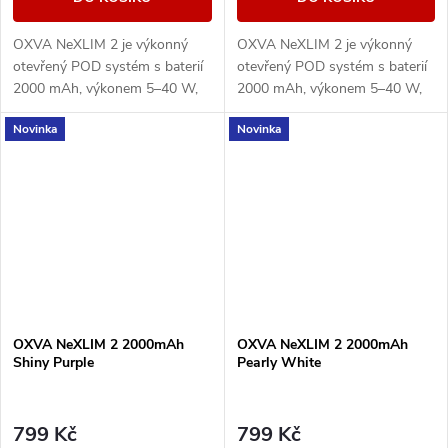
OXVA NeXLIM 2 je výkonný
OXVA NeXLIM 2 je výkonný
otevřený POD systém s baterií
otevřený POD systém s baterií
2000 mAh, výkonem 5–40 W,
2000 mAh, výkonem 5–40 W,
rychlým nabíjením 5V/3A a
rychlým nabíjením 5V/3A a
Novinka
Novinka
cartridgemi UNITECH 3.0 s
cartridgemi UNITECH 3.0 s
technologií Dual Mesh....
technologií Dual Mesh....
OXVA NeXLIM 2 2000mAh
OXVA NeXLIM 2 2000mAh
Shiny Purple
Pearly White
799 Kč
799 Kč