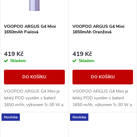
VOOPOO ARGUS G4 Mini
VOOPOO ARGUS G4 Mini
1650mAh Fialová
1650mAh Oranžová
419 Kč
419 Kč
Skladem
Skladem
DO KOŠÍKU
DO KOŠÍKU
VOOPOO ARGUS G4 Mini je
VOOPOO ARGUS G4 Mini je
lehký POD systém s baterií
lehký POD systém s baterií
1650 mAh, výkonem 5–30 W a
1650 mAh, výkonem 5–30 W a
Multi-Ohm cartridgí 0,7/1,0
Multi-Ohm cartridgí 0,7/1,0
Novinka
Novinka
ohm pro MTL i volnější RDL
ohm pro MTL i volnější RDL
potah.
potah.