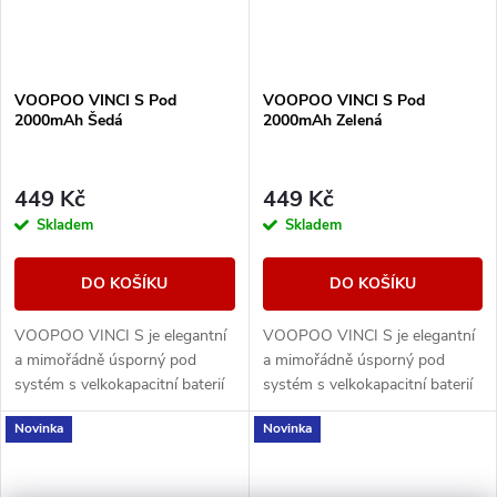
VOOPOO VINCI S Pod
VOOPOO VINCI S Pod
2000mAh Šedá
2000mAh Zelená
449 Kč
449 Kč
Skladem
Skladem
DO KOŠÍKU
DO KOŠÍKU
VOOPOO VINCI S je elegantní
VOOPOO VINCI S je elegantní
a mimořádně úsporný pod
a mimořádně úsporný pod
systém s velkokapacitní baterií
systém s velkokapacitní baterií
2000 mAh, moderním
2000 mAh, moderním
Novinka
Novinka
designem Luminous Palette a
designem Luminous Palette a
technologií iCOSM CODE 2.0...
technologií iCOSM CODE 2.0...