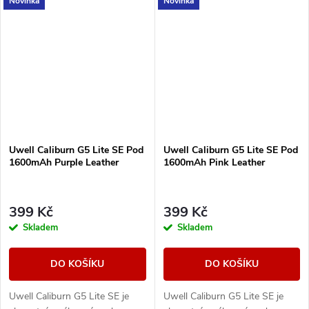
Novinka
Novinka
30 W. Nabízí moderní ovládání,
technologií PRO-FOCS 4.0 pro
rychlé USB-C...
maximálně čistou...
Uwell Caliburn G5 Lite SE Pod
Uwell Caliburn G5 Lite SE Pod
1600mAh Purple Leather
1600mAh Pink Leather
399 Kč
399 Kč
Skladem
Skladem
DO KOŠÍKU
DO KOŠÍKU
Uwell Caliburn G5 Lite SE je
Uwell Caliburn G5 Lite SE je