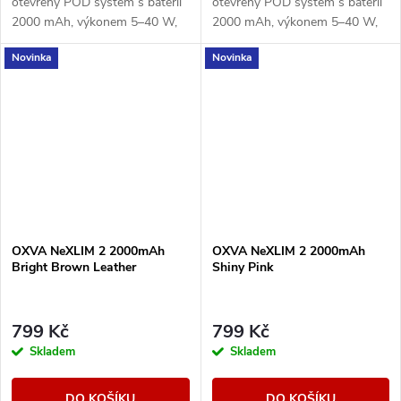
otevřený POD systém s baterií
otevřený POD systém s baterií
2000 mAh, výkonem 5–40 W,
2000 mAh, výkonem 5–40 W,
rychlým nabíjením 5V/3A a
rychlým nabíjením 5V/3A a
Novinka
Novinka
cartridgemi UNITECH 3.0 s
cartridgemi UNITECH 3.0 s
technologií Dual Mesh....
technologií Dual Mesh....
OXVA NeXLIM 2 2000mAh
OXVA NeXLIM 2 2000mAh
Bright Brown Leather
Shiny Pink
799 Kč
799 Kč
Skladem
Skladem
DO KOŠÍKU
DO KOŠÍKU