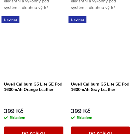
elegantní a výkonný pod
elegantní a výkonný pod
systém s dlouhou výdrží
systém s dlouhou výdrží
baterie, duální regulací airflow a
baterie, duální regulací airflow a
Novinka
Novinka
technologií PRO-FOCS 4.0 pro
technologií PRO-FOCS 4.0 pro
maximálně čistou...
maximálně čistou...
Uwell Caliburn G5 Lite SE Pod
Uwell Caliburn G5 Lite SE Pod
1600mAh Orange Leather
1600mAh Gray Leather
399 Kč
399 Kč
Skladem
Skladem
DO KOŠÍKU
DO KOŠÍKU