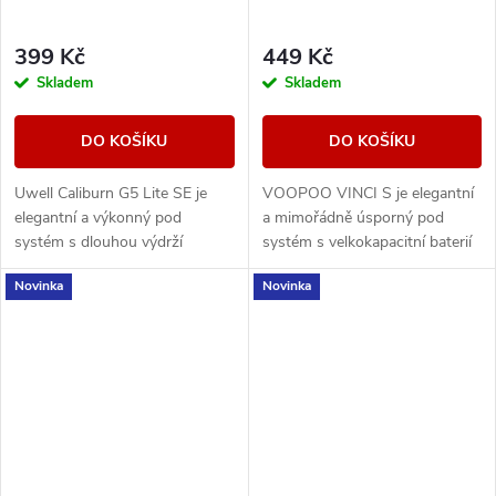
399 Kč
449 Kč
Skladem
Skladem
DO KOŠÍKU
DO KOŠÍKU
Uwell Caliburn G5 Lite SE je
VOOPOO VINCI S je elegantní
elegantní a výkonný pod
a mimořádně úsporný pod
systém s dlouhou výdrží
systém s velkokapacitní baterií
baterie, duální regulací airflow a
2000 mAh, moderním
Novinka
Novinka
technologií PRO-FOCS 4.0 pro
designem Luminous Palette a
maximálně čistou...
technologií iCOSM CODE 2.0...