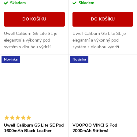
Skladem
Skladem
DO KOŠÍKU
DO KOŠÍKU
Uwell Caliburn G5 Lite SE je
Uwell Caliburn G5 Lite SE je
elegantní a výkonný pod
elegantní a výkonný pod
systém s dlouhou výdrží
systém s dlouhou výdrží
baterie, duální regulací airflow a
baterie, duální regulací airflow a
Novinka
Novinka
technologií PRO-FOCS 4.0 pro
technologií PRO-FOCS 4.0 pro
maximálně čistou...
maximálně čistou...
Uwell Caliburn G5 Lite SE Pod
VOOPOO VINCI S Pod
1600mAh Black Leather
2000mAh Stříbrná