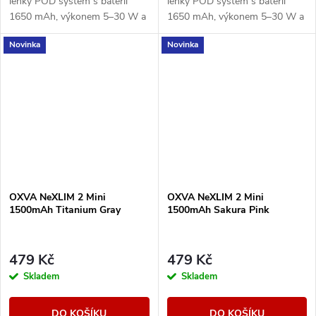
lehký POD systém s baterií
lehký POD systém s baterií
1650 mAh, výkonem 5–30 W a
1650 mAh, výkonem 5–30 W a
Multi-Ohm cartridgí 0,7/1,0
Multi-Ohm cartridgí 0,7/1,0
Novinka
Novinka
ohm pro MTL i volnější RDL
ohm pro MTL i volnější RDL
potah.
potah.
OXVA NeXLIM 2 Mini
OXVA NeXLIM 2 Mini
1500mAh Titanium Gray
1500mAh Sakura Pink
479 Kč
479 Kč
Skladem
Skladem
DO KOŠÍKU
DO KOŠÍKU