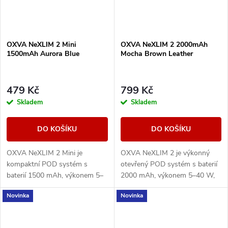
OXVA NeXLIM 2 Mini
OXVA NeXLIM 2 2000mAh
1500mAh Aurora Blue
Mocha Brown Leather
479 Kč
799 Kč
Skladem
Skladem
DO KOŠÍKU
DO KOŠÍKU
OXVA NeXLIM 2 Mini je
OXVA NeXLIM 2 je výkonný
kompaktní POD systém s
otevřený POD systém s baterií
baterií 1500 mAh, výkonem 5–
2000 mAh, výkonem 5–40 W,
30 W, rychlým nabíjením USB-
rychlým nabíjením 5V/3A a
Novinka
Novinka
C 5V/2A a cartridgí UNITECH
cartridgemi UNITECH 3.0 s
3.0 Dual Mesh. Nabízí režimy...
technologií Dual Mesh....