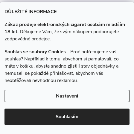
DŮLEŽITÉ INFORMACE
Zákaz prodeje elektronických cigaret osobám mladším
18 let.
Děkujeme Vám, že svým nákupem podporujete
zodpovědné prodejce.
VOOPOO VINCI S Pod
VOOPOO VINCI S Pod
Souhlas se soubory Cookies
- Proč potřebujeme váš
2000mAh Zlatá
2000mAh Černá
souhlas? Například k tomu, abychom si pamatovali, co
máte v košíku, abyste snadno zjistili stav objednávky a
449 Kč
449 Kč
nemuseli se pokaždé přihlašovat, abychom vás
neobtěžovali nevhodnou reklamou.
Skladem
Skladem
Nastavení
DO KOŠÍKU
DO KOŠÍKU
VOOPOO VINCI S je elegantní
VOOPOO VINCI S je elegantní
Souhlasím
a mimořádně úsporný pod
a mimořádně úsporný pod
systém s velkokapacitní baterií
systém s velkokapacitní baterií
2000 mAh, moderním
2000 mAh, moderním