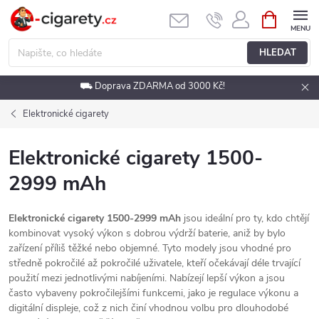
Přejít
NÁKUPNÍ
KOŠÍK
na
obsah
HLEDAT
⛟ Doprava ZDARMA od 3000 Kč!
Elektronické cigarety
Elektronické cigarety 1500-
2999 mAh
Elektronické cigarety 1500-2999 mAh
jsou ideální pro ty, kdo chtějí
kombinovat vysoký výkon s dobrou výdrží baterie, aniž by bylo
zařízení příliš těžké nebo objemné. Tyto modely jsou vhodné pro
středně pokročilé až pokročilé uživatele, kteří očekávají déle trvající
použití mezi jednotlivými nabíjeními. Nabízejí lepší výkon a jsou
často vybaveny pokročilejšími funkcemi, jako je regulace výkonu a
digitální displeje, což z nich činí vhodnou volbu pro dlouhodobé