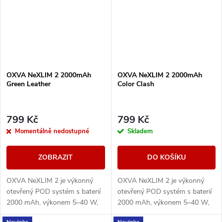
OXVA NeXLIM 2 2000mAh
OXVA NeXLIM 2 2000mAh
Green Leather
Color Clash
799 Kč
799 Kč
Momentálně nedostupné
Skladem
ZOBRAZIT
DO KOŠÍKU
OXVA NeXLIM 2 je výkonný
OXVA NeXLIM 2 je výkonný
otevřený POD systém s baterií
otevřený POD systém s baterií
2000 mAh, výkonem 5–40 W,
2000 mAh, výkonem 5–40 W,
rychlým nabíjením 5V/3A a
rychlým nabíjením 5V/3A a