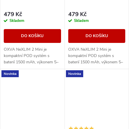
479 Kč
479 Kč
Skladem
Skladem
DO KOŠÍKU
DO KOŠÍKU
OXVA NeXLIM 2 Mini je
OXVA NeXLIM 2 Mini je
kompaktní POD systém s
kompaktní POD systém s
baterií 1500 mAh, výkonem 5–
baterií 1500 mAh, výkonem 5–
30 W, rychlým nabíjením USB-
30 W, rychlým nabíjením USB-
Novinka
Novinka
C 5V/2A a cartridgí UNITECH
C 5V/2A a cartridgí UNITECH
3.0 Dual Mesh. Nabízí režimy...
3.0 Dual Mesh. Nabízí režimy...