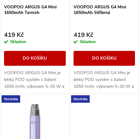
s
VOOPOO ARGUS G4 Mini
VOOPOO ARGUS G4 Mini
p
1650mAh Tarnish
1650mAh Stříbrná
p
r
r
419 Kč
419 Kč
o
Skladem
Skladem
o
d
DO KOŠÍKU
DO KOŠÍKU
d
u
VOOPOO ARGUS G4 Mini je
VOOPOO ARGUS G4 Mini je
u
lehký POD systém s baterií
lehký POD systém s baterií
k
1650 mAh, výkonem 5–30 W a
1650 mAh, výkonem 5–30 W a
k
Multi-Ohm cartridgí 0,7/1,0
Multi-Ohm cartridgí 0,7/1,0
Novinka
Novinka
ohm pro MTL i volnější RDL
ohm pro MTL i volnější RDL
t
potah.
potah.
t
ů
ů