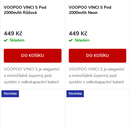
VOOPOO VINCI S Pod
VOOPOO VINCI S Pod
2000mAh Růžová
2000mAh Neon
449 Kč
449 Kč
Skladem
Skladem
DO KOŠÍKU
DO KOŠÍKU
VOOPOO VINCI S je elegantní
VOOPOO VINCI S je elegantní
a mimořádně úsporný pod
a mimořádně úsporný pod
systém s velkokapacitní baterií
systém s velkokapacitní baterií
2000 mAh, moderním
2000 mAh, moderním
Novinka
Novinka
designem Luminous Palette a
designem Luminous Palette a
technologií iCOSM CODE 2.0...
technologií iCOSM CODE 2.0...