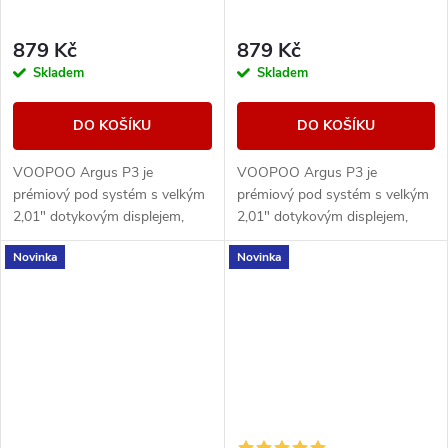
879 Kč
879 Kč
Skladem
Skladem
DO KOŠÍKU
DO KOŠÍKU
VOOPOO Argus P3 je
VOOPOO Argus P3 je
prémiový pod systém s velkým
prémiový pod systém s velkým
2,01" dotykovým displejem,
2,01" dotykovým displejem,
baterií 1500 mAh a výkonem až
baterií 1500 mAh a výkonem až
Novinka
Novinka
30 W. Nabízí moderní ovládání,
30 W. Nabízí moderní ovládání,
rychlé USB-C...
rychlé USB-C...