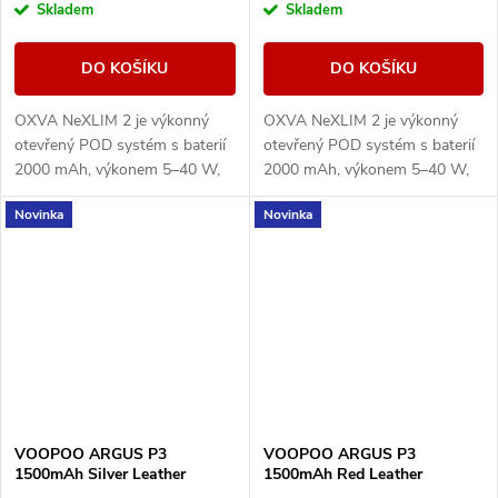
Skladem
Skladem
DO KOŠÍKU
DO KOŠÍKU
OXVA NeXLIM 2 je výkonný
OXVA NeXLIM 2 je výkonný
otevřený POD systém s baterií
otevřený POD systém s baterií
2000 mAh, výkonem 5–40 W,
2000 mAh, výkonem 5–40 W,
rychlým nabíjením 5V/3A a
rychlým nabíjením 5V/3A a
Novinka
Novinka
cartridgemi UNITECH 3.0 s
cartridgemi UNITECH 3.0 s
technologií Dual Mesh....
technologií Dual Mesh....
VOOPOO ARGUS P3
VOOPOO ARGUS P3
1500mAh Silver Leather
1500mAh Red Leather