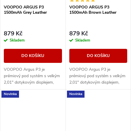
VOOPOO ARGUS P3
VOOPOO ARGUS P3
1500mAh Grey Leather
1500mAh Brown Leather
879 Kč
879 Kč
Skladem
Skladem
DO KOŠÍKU
DO KOŠÍKU
VOOPOO Argus P3 je
VOOPOO Argus P3 je
prémiový pod systém s velkým
prémiový pod systém s velkým
2,01" dotykovým displejem,
2,01" dotykovým displejem,
baterií 1500 mAh a výkonem až
baterií 1500 mAh a výkonem až
Novinka
Novinka
30 W. Nabízí moderní ovládání,
30 W. Nabízí moderní ovládání,
rychlé USB-C...
rychlé USB-C...