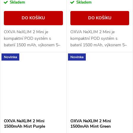
Skladem
Skladem
DO KOŠÍKU
DO KOŠÍKU
OXVA NeXLIM 2 Mini je
OXVA NeXLIM 2 Mini je
kompaktní POD systém s
kompaktní POD systém s
baterií 1500 mAh, výkonem 5–
baterií 1500 mAh, výkonem 5–
30 W, rychlým nabíjením USB-
30 W, rychlým nabíjením USB-
Novinka
Novinka
C 5V/2A a cartridgí UNITECH
C 5V/2A a cartridgí UNITECH
3.0 Dual Mesh. Nabízí režimy...
3.0 Dual Mesh. Nabízí režimy...
OXVA NeXLIM 2 Mini
OXVA NeXLIM 2 Mini
1500mAh Mist Purple
1500mAh Mint Green