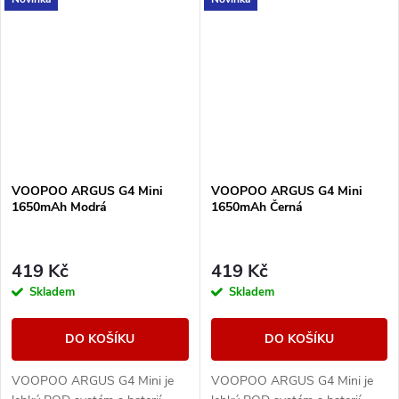
ohm pro MTL i volnější RDL
ohm pro MTL i volnější RDL
potah.
potah.
VOOPOO ARGUS G4 Mini
VOOPOO ARGUS G4 Mini
1650mAh Modrá
1650mAh Černá
419 Kč
419 Kč
Skladem
Skladem
DO KOŠÍKU
DO KOŠÍKU
VOOPOO ARGUS G4 Mini je
VOOPOO ARGUS G4 Mini je