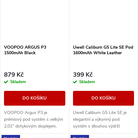
VOOPOO ARGUS P3
Uwell Caliburn G5 Lite SE Pod
1500mAh Black
1600mAh White Leather
879 Kč
399 Kč
Skladem
Skladem
DO KOŠÍKU
DO KOŠÍKU
VOOPOO Argus P3 je
Uwell Caliburn G5 Lite SE je
prémiový pod systém s velkým
elegantní a výkonný pod
2,01" dotykovým displejem,
systém s dlouhou výdrží
baterií 1500 mAh a výkonem až
baterie, duální regulací airflow a