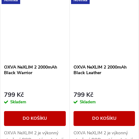
Novinka
Novinka
cartridgemi UNITECH 3.0 s
cartridgemi UNITECH 3.0 s
technologií Dual Mesh....
technologií Dual Mesh....
OXVA NeXLIM 2 2000mAh
OXVA NeXLIM 2 2000mAh
Black Warrior
Black Leather
799 Kč
799 Kč
Skladem
Skladem
DO KOŠÍKU
DO KOŠÍKU
OXVA NeXLIM 2 je výkonný
OXVA NeXLIM 2 je výkonný