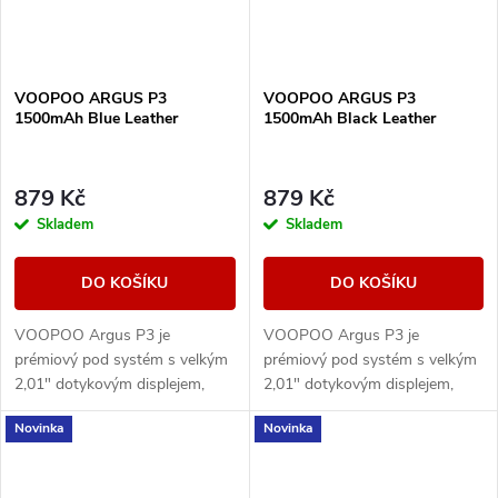
VOOPOO ARGUS P3
VOOPOO ARGUS P3
1500mAh Blue Leather
1500mAh Black Leather
879 Kč
879 Kč
Skladem
Skladem
DO KOŠÍKU
DO KOŠÍKU
VOOPOO Argus P3 je
VOOPOO Argus P3 je
prémiový pod systém s velkým
prémiový pod systém s velkým
2,01" dotykovým displejem,
2,01" dotykovým displejem,
baterií 1500 mAh a výkonem až
baterií 1500 mAh a výkonem až
Novinka
Novinka
30 W. Nabízí moderní ovládání,
30 W. Nabízí moderní ovládání,
rychlé USB-C...
rychlé USB-C...