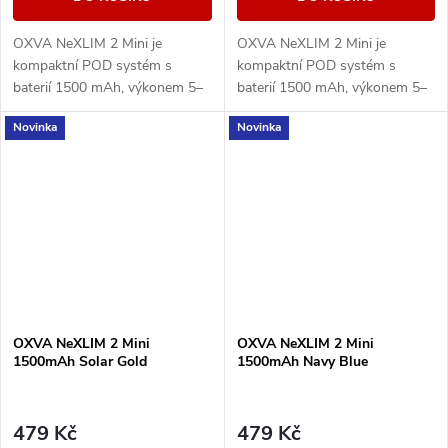
OXVA NeXLIM 2 Mini je
OXVA NeXLIM 2 Mini je
kompaktní POD systém s
kompaktní POD systém s
baterií 1500 mAh, výkonem 5–
baterií 1500 mAh, výkonem 5–
30 W, rychlým nabíjením USB-
30 W, rychlým nabíjením USB-
Novinka
Novinka
C 5V/2A a cartridgí UNITECH
C 5V/2A a cartridgí UNITECH
3.0 Dual Mesh. Nabízí režimy...
3.0 Dual Mesh. Nabízí režimy...
OXVA NeXLIM 2 Mini
OXVA NeXLIM 2 Mini
1500mAh Solar Gold
1500mAh Navy Blue
479 Kč
479 Kč