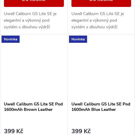
Uwell Caliburn G5 Lite SE je
Uwell Caliburn G5 Lite SE je
elegantní a výkonný pod
elegantní a výkonný pod
systém s dlouhou výdrží
systém s dlouhou výdrží
baterie, duální regulací airflow a
baterie, duální regulací airflow a
Novinka
Novinka
technologií PRO-FOCS 4.0 pro
technologií PRO-FOCS 4.0 pro
maximálně čistou...
maximálně čistou...
Uwell Caliburn G5 Lite SE Pod
Uwell Caliburn G5 Lite SE Pod
1600mAh Brown Leather
1600mAh Blue Leather
399 Kč
399 Kč