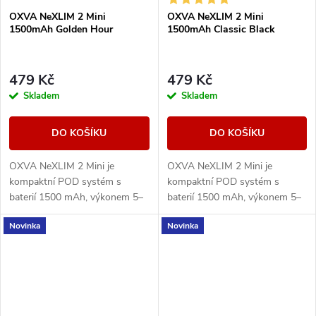
OXVA NeXLIM 2 Mini
OXVA NeXLIM 2 Mini
1500mAh Golden Hour
1500mAh Classic Black
479 Kč
479 Kč
Skladem
Skladem
DO KOŠÍKU
DO KOŠÍKU
OXVA NeXLIM 2 Mini je
OXVA NeXLIM 2 Mini je
kompaktní POD systém s
kompaktní POD systém s
baterií 1500 mAh, výkonem 5–
baterií 1500 mAh, výkonem 5–
30 W, rychlým nabíjením USB-
30 W, rychlým nabíjením USB-
Novinka
Novinka
C 5V/2A a cartridgí UNITECH
C 5V/2A a cartridgí UNITECH
3.0 Dual Mesh. Nabízí režimy...
3.0 Dual Mesh. Nabízí režimy...