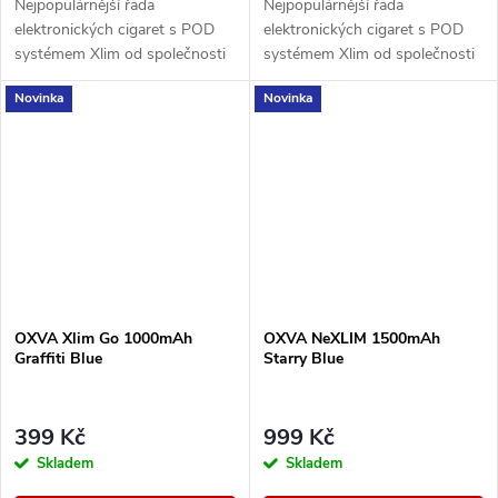
Nejpopulárnější řada
Nejpopulárnější řada
elektronických cigaret s POD
elektronických cigaret s POD
systémem Xlim od společnosti
systémem Xlim od společnosti
OXVA představuje model GO.
OXVA představuje model GO.
Novinka
Novinka
Tělo baterie s vestavěným
Tělo baterie s vestavěným
monočlánkem o kapacitě...
monočlánkem o kapacitě...
OXVA Xlim Go 1000mAh
OXVA NeXLIM 1500mAh
Graffiti Blue
Starry Blue
399 Kč
999 Kč
Skladem
Skladem