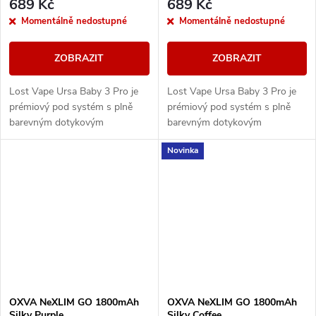
689 Kč
689 Kč
Momentálně nedostupné
Momentálně nedostupné
ZOBRAZIT
ZOBRAZIT
Lost Vape Ursa Baby 3 Pro je
Lost Vape Ursa Baby 3 Pro je
prémiový pod systém s plně
prémiový pod systém s plně
barevným dotykovým
barevným dotykovým
displejem, výkonem až 35 W a
displejem, výkonem až 35 W a
Novinka
integrovanou baterií 1300 mAh.
integrovanou baterií 1300 mAh.
Nabízí moderní...
Nabízí moderní...
OXVA NeXLIM GO 1800mAh
OXVA NeXLIM GO 1800mAh
Silky Purple
Silky Coffee