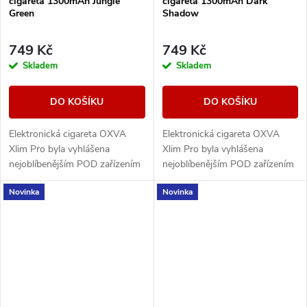
cigareta 1300mAh Jungle
cigareta 1300mAh Dark
Green
Shadow
749 Kč
749 Kč
Skladem
Skladem
DO KOŠÍKU
DO KOŠÍKU
Elektronická cigareta OXVA
Elektronická cigareta OXVA
Xlim Pro byla vyhlášena
Xlim Pro byla vyhlášena
nejoblíbenějším POD zařízením
nejoblíbenějším POD zařízením
mezi vapery za období 2023 a
mezi vapery za období 2023 a
Novinka
Novinka
2024. Nyní přichází výrobce s
2024. Nyní přichází výrobce s
druhou řadou,...
druhou řadou,...