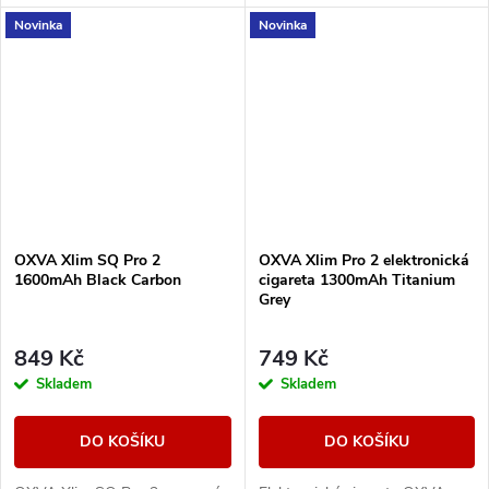
displej, výkonná 1600mAh
displej, výkonná 1600mAh
Novinka
Novinka
baterii, rychlé nabíjení přes
baterii, rychlé nabíjení přes
USB-C a ECO režim pro...
USB-C a ECO režim pro...
OXVA Xlim SQ Pro 2
OXVA Xlim Pro 2 elektronická
1600mAh Black Carbon
cigareta 1300mAh Titanium
Grey
849 Kč
749 Kč
Skladem
Skladem
DO KOŠÍKU
DO KOŠÍKU