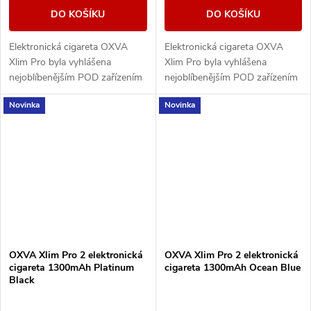
DO KOŠÍKU
DO KOŠÍKU
Elektronická cigareta OXVA
Elektronická cigareta OXVA
Xlim Pro byla vyhlášena
Xlim Pro byla vyhlášena
nejoblíbenějším POD zařízením
nejoblíbenějším POD zařízením
mezi vapery za období 2023 a
mezi vapery za období 2023 a
Novinka
Novinka
2024. Nyní přichází výrobce s
2024. Nyní přichází výrobce s
druhou řadou,...
druhou řadou,...
OXVA Xlim Pro 2 elektronická
OXVA Xlim Pro 2 elektronická
cigareta 1300mAh Platinum
cigareta 1300mAh Ocean Blue
Black