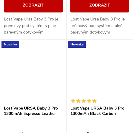
ZOBRAZIT
ZOBRAZIT
Lost Vape Ursa Baby 3 Pro je
Lost Vape Ursa Baby 3 Pro je
prémiový pod systém s plně
prémiový pod systém s plně
barevným dotykovým
barevným dotykovým
displejem, výkonem až 35 W a
displejem, výkonem až 35 W a
Novinka
Novinka
integrovanou baterií 1300 mAh.
integrovanou baterií 1300 mAh.
Nabízí moderní...
Nabízí moderní...
Lost Vape URSA Baby 3 Pro
Lost Vape URSA Baby 3 Pro
1300mAh Espresso Leather
1300mAh Black Carbon