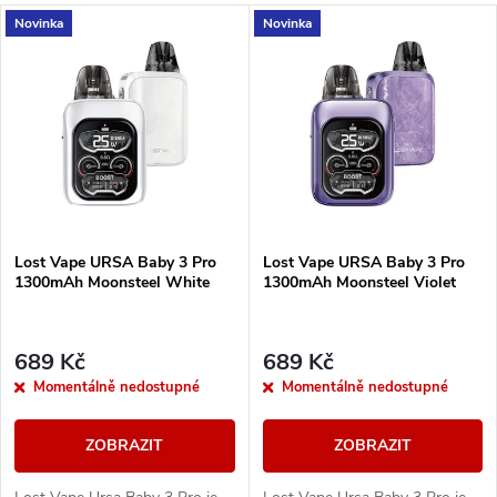
a
V
Novinka
Novinka
Nejdražší
z
ý
Nejprodávanější
e
p
Abecedně
n
i
í
s
Lost Vape URSA Baby 3 Pro
Lost Vape URSA Baby 3 Pro
p
1300mAh Moonsteel White
1300mAh Moonsteel Violet
p
r
r
689 Kč
689 Kč
o
Momentálně nedostupné
Momentálně nedostupné
o
d
ZOBRAZIT
ZOBRAZIT
d