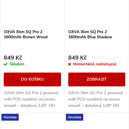
OXVA Xlim SQ Pro 2
OXVA Xlim SQ Pro 2
1600mAh Brown Wood
1600mAh Blue Shadow
849 Kč
849 Kč
Skladem
Momentálně nedostupné
DO KOŠÍKU
ZOBRAZIT
OXVA Xlim SQ Pro 2 posouvá
OXVA Xlim SQ Pro 2 posouvá
svět POD systémů na novou
svět POD systémů na novou
úroveň – dotykový 1,09” HD
úroveň – dotykový 1,09” HD
displej, výkonná 1600mAh
displej, výkonná 1600mAh
Novinka
Novinka
baterii, rychlé nabíjení přes
baterii, rychlé nabíjení přes
USB-C a ECO režim pro...
USB-C a ECO režim pro...