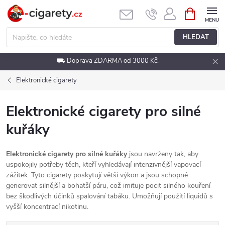
Přejít
NÁKUPNÍ
KOŠÍK
na
obsah
HLEDAT
⛟ Doprava ZDARMA od 3000 Kč!
Elektronické cigarety
Elektronické cigarety pro silné
kuřáky
Elektronické cigarety pro silné kuřáky
jsou navrženy tak, aby
uspokojily potřeby těch, kteří vyhledávají intenzivnější vapovací
zážitek. Tyto cigarety poskytují větší výkon a jsou schopné
generovat silnější a bohatší páru, což imituje pocit silného kouření
bez škodlivých účinků spalování tabáku. Umožňují použití liquidů s
vyšší koncentrací nikotinu.