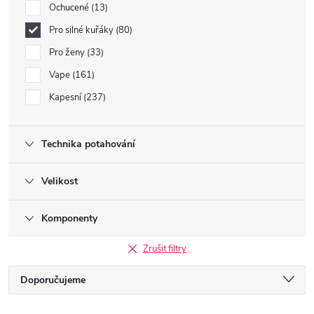
Ochucené
13
Pro silné kuřáky
80
Pro ženy
33
Vape
161
Kapesní
237
Technika potahování
Velikost
Komponenty
Zrušit filtry
Ř
Doporučujeme
Nejlevnější