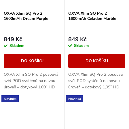
OXVA Xlim SQ Pro 2
OXVA Xlim SQ Pro 2
1600mAh Dream Purple
1600mAh Celadon Marble
849 Kč
849 Kč
Skladem
Skladem
DO KOŠÍKU
DO KOŠÍKU
OXVA Xlim SQ Pro 2 posouvá
OXVA Xlim SQ Pro 2 posouvá
svět POD systémů na novou
svět POD systémů na novou
úroveň – dotykový 1,09” HD
úroveň – dotykový 1,09” HD
displej, výkonná 1600mAh
displej, výkonná 1600mAh
Novinka
Novinka
baterii, rychlé nabíjení přes
baterii, rychlé nabíjení přes
USB-C a ECO režim pro...
USB-C a ECO režim pro...