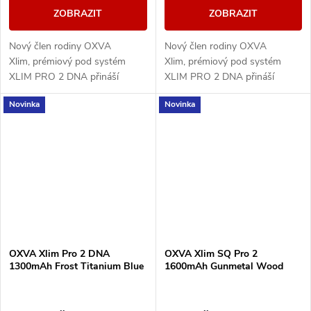
ZOBRAZIT
ZOBRAZIT
Nový člen rodiny OXVA
Nový člen rodiny OXVA
Xlim, prémiový pod systém
Xlim, prémiový pod systém
XLIM PRO 2 DNA přináší
XLIM PRO 2 DNA přináší
špičkový výkon díky
špičkový výkon díky
Novinka
Novinka
pokročilému čipu EVOLV DNA,
pokročilému čipu EVOLV DNA,
který zajišťuje precizní řízení...
který zajišťuje precizní řízení...
OXVA Xlim Pro 2 DNA
OXVA Xlim SQ Pro 2
1300mAh Frost Titanium Blue
1600mAh Gunmetal Wood