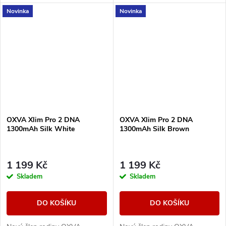
modelu NeXLIM, která si však
modelu NeXLIM, která si však
Novinka
Novinka
zachovává všechny klíčové
zachovává všechny klíčové
přednosti – intenzivní chuť,...
přednosti – intenzivní chuť,...
OXVA Xlim Pro 2 DNA
OXVA Xlim Pro 2 DNA
1300mAh Silk White
1300mAh Silk Brown
1 199 Kč
1 199 Kč
Skladem
Skladem
DO KOŠÍKU
DO KOŠÍKU