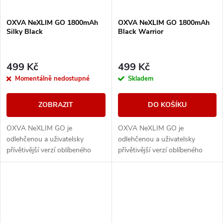
OXVA NeXLIM GO 1800mAh
OXVA NeXLIM GO 1800mAh
Silky Black
Black Warrior
499 Kč
499 Kč
Momentálně nedostupné
Skladem
ZOBRAZIT
DO KOŠÍKU
OXVA NeXLIM GO je
OXVA NeXLIM GO je
odlehčenou a uživatelsky
odlehčenou a uživatelsky
přívětivější verzí oblíbeného
přívětivější verzí oblíbeného
modelu NeXLIM, která si však
modelu NeXLIM, která si však
zachovává všechny klíčové
zachovává všechny klíčové
přednosti – intenzivní chuť,...
přednosti – intenzivní chuť,...