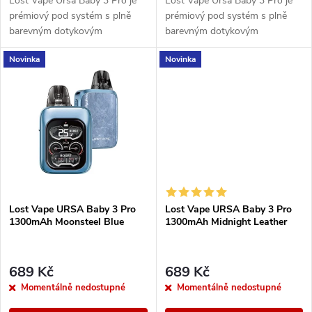
u
Lost Vape Ursa Baby 3 Pro je
Lost Vape Ursa Baby 3 Pro je
u
prémiový pod systém s plně
prémiový pod systém s plně
k
barevným dotykovým
barevným dotykovým
k
displejem, výkonem až 35 W a
displejem, výkonem až 35 W a
Novinka
Novinka
integrovanou baterií 1300 mAh.
integrovanou baterií 1300 mAh.
t
Nabízí moderní...
Nabízí moderní...
t
ů
ů
Lost Vape URSA Baby 3 Pro
Lost Vape URSA Baby 3 Pro
1300mAh Moonsteel Blue
1300mAh Midnight Leather
689 Kč
689 Kč
Momentálně nedostupné
Momentálně nedostupné