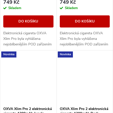
749 Kč
749 Kč
Skladem
Skladem
DO KOŠÍKU
DO KOŠÍKU
Elektronická cigareta OXVA
Elektronická cigareta OXVA
Xlim Pro byla vyhlášena
Xlim Pro byla vyhlášena
nejoblíbenějším POD zařízením
nejoblíbenějším POD zařízením
mezi vapery za období 2023 a
mezi vapery za období 2023 a
Novinka
Novinka
2024. Nyní přichází výrobce s
2024. Nyní přichází výrobce s
druhou řadou,...
druhou řadou,...
OXVA Xlim Pro 2 elektronická
OXVA Xlim Pro 2 elektronická