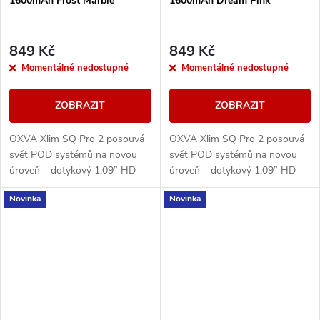
1600mAh Frost Marble
1600mAh Dream Pink
849 Kč
849 Kč
Momentálně nedostupné
Momentálně nedostupné
ZOBRAZIT
ZOBRAZIT
OXVA Xlim SQ Pro 2 posouvá
OXVA Xlim SQ Pro 2 posouvá
svět POD systémů na novou
svět POD systémů na novou
úroveň – dotykový 1,09” HD
úroveň – dotykový 1,09” HD
displej, výkonná 1600mAh
displej, výkonná 1600mAh
Novinka
Novinka
baterii, rychlé nabíjení přes
baterii, rychlé nabíjení přes
USB-C a ECO režim pro...
USB-C a ECO režim pro...