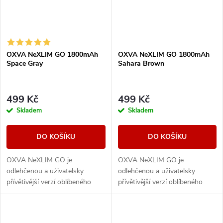
OXVA NeXLIM GO 1800mAh
OXVA NeXLIM GO 1800mAh
Space Gray
Sahara Brown
499 Kč
499 Kč
Skladem
Skladem
DO KOŠÍKU
DO KOŠÍKU
OXVA NeXLIM GO je
OXVA NeXLIM GO je
odlehčenou a uživatelsky
odlehčenou a uživatelsky
přívětivější verzí oblíbeného
přívětivější verzí oblíbeného
modelu NeXLIM, která si však
modelu NeXLIM, která si však
zachovává všechny klíčové
zachovává všechny klíčové
přednosti – intenzivní chuť,...
přednosti – intenzivní chuť,...