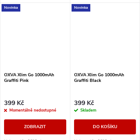
OXVA představuje model GO.
OXVA představuje model GO.
Novinka
Novinka
Tělo baterie s vestavěným
Tělo baterie s vestavěným
monočlánkem o kapacitě...
monočlánkem o kapacitě...
OXVA Xlim Go 1000mAh
OXVA Xlim Go 1000mAh
Graffiti Pink
Graffiti Black
399 Kč
399 Kč
Momentálně nedostupné
Skladem
ZOBRAZIT
DO KOŠÍKU