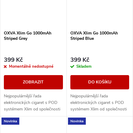
OXVA Xlim Go 1000mAh
OXVA Xlim Go 1000mAh
Striped Grey
Striped Blue
399 Kč
399 Kč
Momentálně nedostupné
Skladem
ZOBRAZIT
DO KOŠÍKU
Nejpopulárnější řada
Nejpopulárnější řada
elektronických cigaret s POD
elektronických cigaret s POD
systémem Xlim od společnosti
systémem Xlim od společnosti
OXVA představuje model GO.
OXVA představuje model GO.
Novinka
Novinka
Tělo baterie s vestavěným
Tělo baterie s vestavěným
monočlánkem o kapacitě...
monočlánkem o kapacitě...