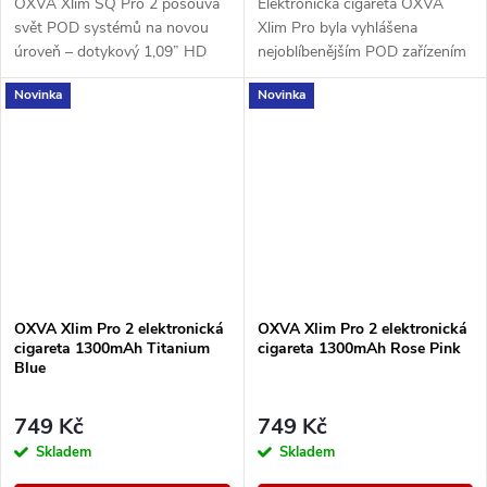
OXVA Xlim SQ Pro 2 posouvá
Elektronická cigareta OXVA
svět POD systémů na novou
Xlim Pro byla vyhlášena
úroveň – dotykový 1,09” HD
nejoblíbenějším POD zařízením
displej, výkonná 1600mAh
mezi vapery za období 2023 a
Novinka
Novinka
baterii, rychlé nabíjení přes
2024. Nyní přichází výrobce s
USB-C a ECO režim pro...
druhou řadou,...
OXVA Xlim Pro 2 elektronická
OXVA Xlim Pro 2 elektronická
cigareta 1300mAh Titanium
cigareta 1300mAh Rose Pink
Blue
749 Kč
749 Kč
Skladem
Skladem