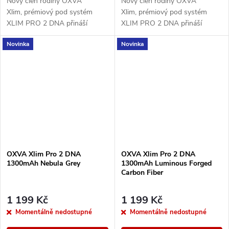
Nový člen rodiny OXVA
Nový člen rodiny OXVA
Xlim, prémiový pod systém
Xlim, prémiový pod systém
XLIM PRO 2 DNA přináší
XLIM PRO 2 DNA přináší
špičkový výkon díky
špičkový výkon díky
Novinka
Novinka
pokročilému čipu EVOLV DNA,
pokročilému čipu EVOLV DNA,
který zajišťuje precizní řízení...
který zajišťuje precizní řízení...
OXVA Xlim Pro 2 DNA
OXVA Xlim Pro 2 DNA
1300mAh Nebula Grey
1300mAh Luminous Forged
Carbon Fiber
1 199 Kč
1 199 Kč
Momentálně nedostupné
Momentálně nedostupné