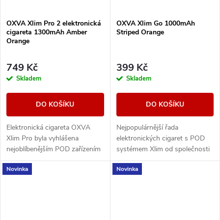
OXVA Xlim Pro 2 elektronická
OXVA Xlim Go 1000mAh
cigareta 1300mAh Amber
Striped Orange
Orange
749 Kč
399 Kč
Skladem
Skladem
DO KOŠÍKU
DO KOŠÍKU
Elektronická cigareta OXVA
Nejpopulárnější řada
Xlim Pro byla vyhlášena
elektronických cigaret s POD
nejoblíbenějším POD zařízením
systémem Xlim od společnosti
mezi vapery za období 2023 a
OXVA představuje model GO.
Novinka
Novinka
2024. Nyní přichází výrobce s
Tělo baterie s vestavěným
druhou řadou,...
monočlánkem o kapacitě...