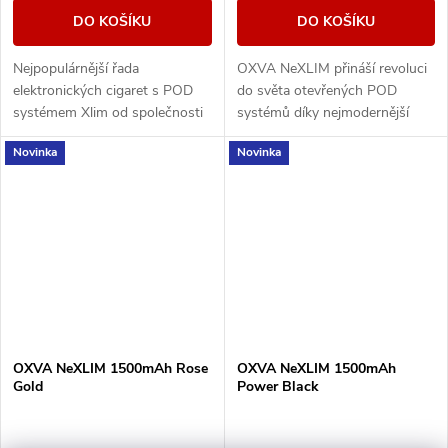
DO KOŠÍKU
DO KOŠÍKU
Nejpopulárnější řada
OXVA NeXLIM přináší revoluci
elektronických cigaret s POD
do světa otevřených POD
systémem Xlim od společnosti
systémů díky nejmodernější
OXVA představuje model GO.
technologii Dual Mesh, která
Novinka
Novinka
Tělo baterie s vestavěným
poskytuje intenzivnější chuť a
monočlánkem o kapacitě...
dvojnásobnou...
OXVA NeXLIM 1500mAh Rose
OXVA NeXLIM 1500mAh
Gold
Power Black