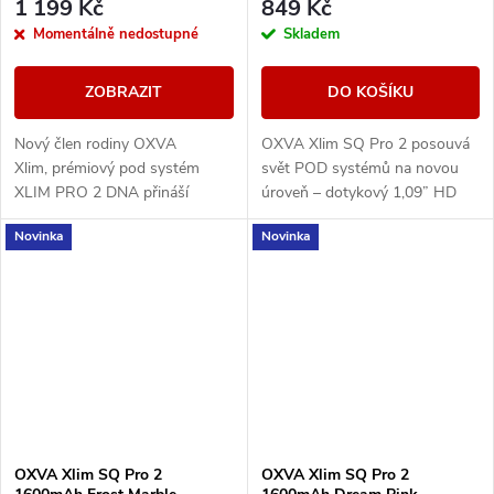
1 199 Kč
849 Kč
Momentálně nedostupné
Skladem
ZOBRAZIT
DO KOŠÍKU
Nový člen rodiny OXVA
OXVA Xlim SQ Pro 2 posouvá
Xlim, prémiový pod systém
svět POD systémů na novou
XLIM PRO 2 DNA přináší
úroveň – dotykový 1,09” HD
špičkový výkon díky
displej, výkonná 1600mAh
Novinka
Novinka
pokročilému čipu EVOLV DNA,
baterii, rychlé nabíjení přes
který zajišťuje precizní řízení...
USB-C a ECO režim pro...
OXVA Xlim SQ Pro 2
OXVA Xlim SQ Pro 2