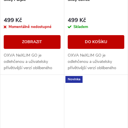
499 Kč
499 Kč
Momentálně nedostupné
Skladem
ZOBRAZIT
DO KOŠÍKU
OXVA NeXLIM GO je
OXVA NeXLIM GO je
odlehčenou a uživatelsky
odlehčenou a uživatelsky
přívětivější verzí oblíbeného
přívětivější verzí oblíbeného
modelu NeXLIM, která si však
modelu NeXLIM, která si však
Novinka
zachovává všechny klíčové
zachovává všechny klíčové
přednosti – intenzivní chuť,...
přednosti – intenzivní chuť,...