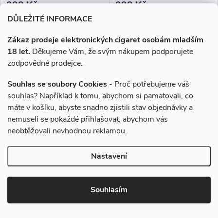
999 Kč
999 Kč
Skladem
Skladem
DŮLEŽITÉ INFORMACE
Zákaz prodeje elektronických cigaret osobám mladším
DO KOŠÍKU
DO KOŠÍKU
18 let.
Děkujeme Vám, že svým nákupem podporujete
zodpovědné prodejce.
OXVA NeXLIM přináší revoluci
OXVA NeXLIM přináší revoluci
do světa otevřených POD
do světa otevřených POD
Souhlas se soubory Cookies
- Proč potřebujeme váš
systémů díky nejmodernější
systémů díky nejmodernější
souhlas? Například k tomu, abychom si pamatovali, co
technologii Dual Mesh, která
technologii Dual Mesh, která
Novinka
Novinka
máte v košíku, abyste snadno zjistili stav objednávky a
poskytuje intenzivnější chuť a
poskytuje intenzivnější chuť a
dvojnásobnou...
dvojnásobnou...
nemuseli se pokaždé přihlašovat, abychom vás
neobtěžovali nevhodnou reklamou.
Nastavení
Souhlasím
OXVA NeXLIM 1500mAh Pine
OXVA NeXLIM 1500mAh Pearl