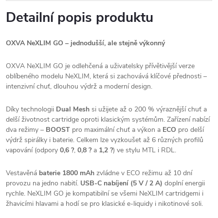
Detailní popis produktu
OXVA NeXLIM GO – jednodušší, ale stejně výkonný
OXVA NeXLIM GO je odlehčená a uživatelsky přívětivější verze
oblíbeného modelu NeXLIM, která si zachovává klíčové přednosti –
intenzivní chuť, dlouhou výdrž a moderní design.
Díky technologii
Dual Mesh
si užijete až o 200 % výraznější chuť a
delší životnost cartridge oproti klasickým systémům. Zařízení nabízí
dva režimy –
BOOST
pro maximální chuť a výkon a
ECO
pro delší
výdrž spirálky i baterie. Celkem lze vyzkoušet až 6 různých profilů
vapování (odpory
0,6 ?
,
0,8 ?
a
1,2 ?
) ve stylu MTL i RDL.
Vestavěná
baterie 1800 mAh
zvládne v ECO režimu až 10 dní
provozu na jedno nabití.
USB-C nabíjení (5 V / 2 A)
doplní energii
rychle. NeXLIM GO je kompatibilní se všemi NeXLIM cartridgemi i
žhavicími hlavami a hodí se pro klasické e-liquidy i nikotinové soli.