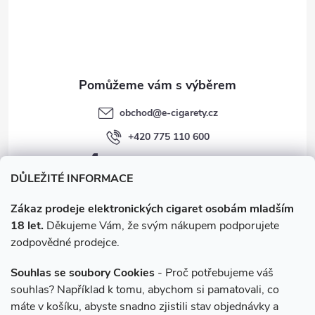
í
obchod
@
e-cigarety.cz
+420 775 110 600
facebook.com/e-cigarety.cz
DŮLEŽITÉ INFORMACE
Zákaz prodeje elektronických cigaret osobám mladším
18 let.
Děkujeme Vám, že svým nákupem podporujete
zodpovědné prodejce.
Souhlas se soubory Cookies
- Proč potřebujeme váš
souhlas? Například k tomu, abychom si pamatovali, co
máte v košíku, abyste snadno zjistili stav objednávky a