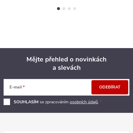
Mějte přehled o novinkách
a slevách
Z
á
E-mail
ODEBÍRAT
p
SOUHLASÍM
se zpracováním
osobních údajů
.
a
t