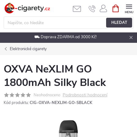
Přejít
NÁKUPNÍ
KOŠÍK
na
obsah
HLEDAT
⛟ Doprava ZDARMA od 3000 Kč!
Elektronické cigarety
OXVA NeXLIM GO
1800mAh Silky Black
Podrobnosti hodnocení
Neohodnoceno
Kód produktu:
CIG-OXVA-NEXLIM-GO-SBLACK