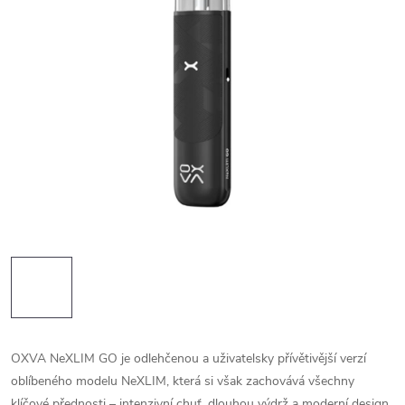
OXVA NeXLIM GO je odlehčenou a uživatelsky přívětivější verzí
oblíbeného modelu NeXLIM, která si však zachovává všechny
klíčové přednosti – intenzivní chuť, dlouhou výdrž a moderní design.