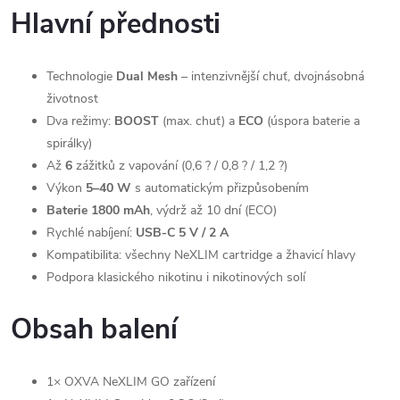
Hlavní přednosti
Technologie
Dual Mesh
– intenzivnější chuť, dvojnásobná
životnost
Dva režimy:
BOOST
(max. chuť) a
ECO
(úspora baterie a
spirálky)
Až
6
zážitků z vapování (0,6 ? / 0,8 ? / 1,2 ?)
Výkon
5–40 W
s automatickým přizpůsobením
Baterie 1800 mAh
, výdrž až 10 dní (ECO)
Rychlé nabíjení:
USB-C 5 V / 2 A
Kompatibilita: všechny NeXLIM cartridge a žhavicí hlavy
Podpora klasického nikotinu i nikotinových solí
Obsah balení
1× OXVA NeXLIM GO zařízení