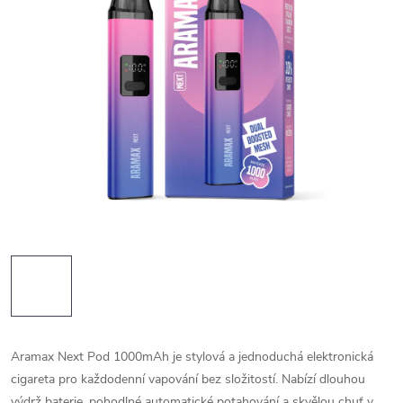
Aramax Next Pod 1000mAh je stylová a jednoduchá elektronická
cigareta pro každodenní vapování bez složitostí. Nabízí dlouhou
výdrž baterie, pohodlné automatické potahování a skvělou chuť v