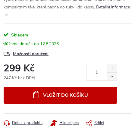
kompaktním těle, které padne do ruky i do kapsy.
Detailní informace
Skladem
12.8.2026
Možnosti doručení
299 Kč
247 Kč bez DPH
Měrná
cena:
VLOŽIT DO KOŠÍKU
Dotaz k produktu
Hlídací pes
Sdílet