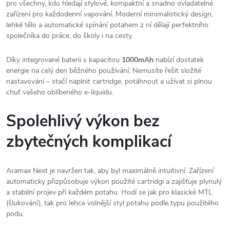
pro všechny, kdo hledají stylové, kompaktní a snadno ovladatelné
zařízení pro každodenní vapování. Moderní minimalistický design,
lehké tělo a automatické spínání potahem z ní dělají perfektního
společníka do práce, do školy i na cesty.
Díky integrované baterii s kapacitou
1000mAh
nabízí dostatek
energie na celý den běžného používání. Nemusíte řešit složité
nastavování – stačí naplnit cartridge, potáhnout a užívat si plnou
chuť vašeho oblíbeného e-liquidu.
Spolehlivý výkon bez
zbytečných komplikací
Aramax Next je navržen tak, aby byl maximálně intuitivní. Zařízení
automaticky přizpůsobuje výkon použité cartridgi a zajišťuje plynulý
a stabilní projev při každém potahu. Hodí se jak pro klasické MTL
(šlukování), tak pro lehce volnější styl potahu podle typu použitého
podu.