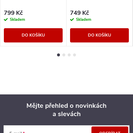
799 Kč
749 Kč
Skladem
Skladem
DO KOŠÍKU
DO KOŠÍKU
Mějte přehled o novinkách
a slevách
Z