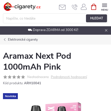
Přejít
NÁKUPNÍ
KOŠÍK
na
obsah
HLEDAT
⛟ Doprava ZDARMA od 3000 Kč!
Elektronické cigarety
Aramax Next Pod
1000mAh Pink
Podrobnosti hodnocení
Neohodnoceno
Kód produktu:
ARH10041
Novinka