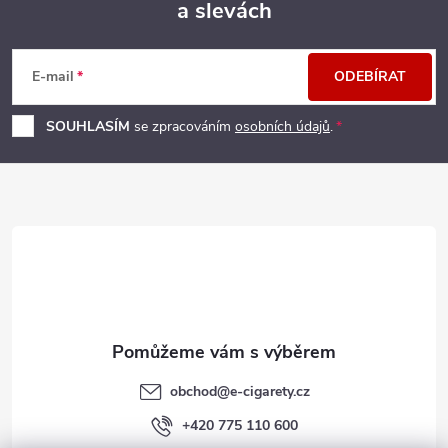
a slevách
Z
á
E-mail
ODEBÍRAT
p
SOUHLASÍM
se zpracováním
osobních údajů
.
a
t
í
obchod
@
e-cigarety.cz
+420 775 110 600