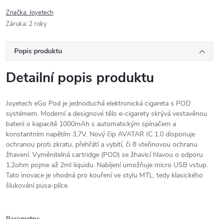
Značka:
Joyetech
Záruka
:
2 roky
Popis produktu
Detailní popis produktu
Joyetech eGo Pod je jednoduchá elektronická cigareta s POD
systémem. Moderní a designové tělo e-cigarety skrývá vestavěnou
baterii o kapacitě 1000mAh s automatickým spínačem a
konstantním napětím 3,7V. Nový čip AVATAR IC 1.0 disponuje
ochranou proti zkratu, přehřátí a vybití, či 8 vteřinovou ochranu
žhavení. Vyměnitelná cartridge (POD) se žhavicí hlavou o odporu
1,2ohm pojme až 2ml liquidu. Nabíjení umožňuje micro USB vstup.
Tato inovace je vhodná pro kouření ve stylu MTL, tedy klasického
šlukování pusa-plíce.
Parametry: