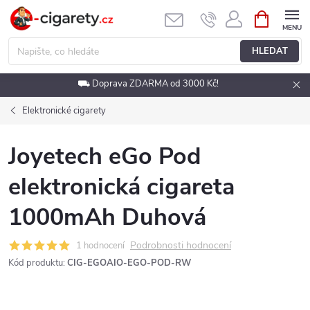
Přejít
NÁKUPNÍ
KOŠÍK
na
obsah
HLEDAT
⛟ Doprava ZDARMA od 3000 Kč!
Elektronické cigarety
Joyetech eGo Pod
elektronická cigareta
1000mAh Duhová
Podrobnosti hodnocení
1 hodnocení
Kód produktu:
CIG-EGOAIO-EGO-POD-RW