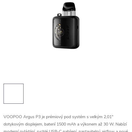
VOOPOO Argus P3 je prémiový pod systém s velkým 2,01"
dotykovým displejem, baterií 1500 mAh a výkonem až 30 W. Nabízí
moderní ovládání, rychlé USB-C nabíjení, nastavitelný airflow a nové