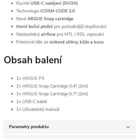
Rychlé
USB-C nabíjení (5V/2A)
Technologie
iCOSM CODE 2.0
Nové
ARGUS Snap cartridge
Horní boční plnění
pro pohodlnější doplňování
Nastavitelný
airflow
pro MTL i RDL vapování
Prémiové tělo ze
zinkové slitiny, kůže a kovu
Obsah balení
1× ARGUS P3
1× ARGUS Snap Cartridge 0.4? (2ml)
1× ARGUS Snap Cartridge 0.7? (2ml)
1× USB-C kabel
1× Uživatelský manuál
Parametry produktu