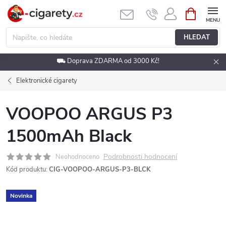
Přejít
NÁKUPNÍ
KOŠÍK
na
obsah
HLEDAT
⛟ Doprava ZDARMA od 3000 Kč!
Elektronické cigarety
VOOPOO ARGUS P3
1500mAh Black
Podrobnosti hodnocení
Neohodnoceno
Kód produktu:
CIG-VOOPOO-ARGUS-P3-BLCK
Novinka