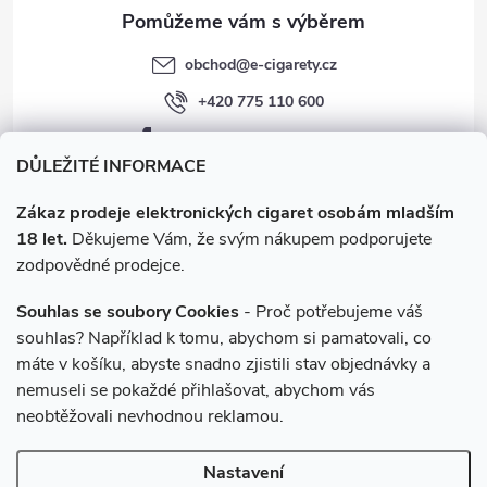
obchod
@
e-cigarety.cz
+420 775 110 600
facebook.com/e-cigarety.cz
DŮLEŽITÉ INFORMACE
Zákaz prodeje elektronických cigaret osobám mladším
18 let.
Děkujeme Vám, že svým nákupem podporujete
zodpovědné prodejce.
Souhlas se soubory Cookies
- Proč potřebujeme váš
souhlas? Například k tomu, abychom si pamatovali, co
máte v košíku, abyste snadno zjistili stav objednávky a
Instagram
nemuseli se pokaždé přihlašovat, abychom vás
neobtěžovali nevhodnou reklamou.
Copyright 2026
e-cigarety.cz
. Všechna práva vyhrazena.
Upravit
Nastavení