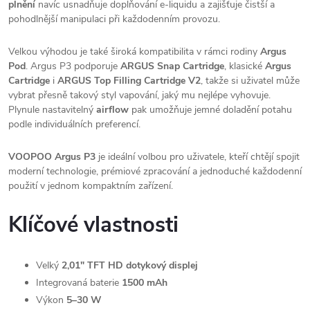
plnění
navíc usnadňuje doplňování e-liquidu a zajišťuje čistší a
pohodlnější manipulaci při každodenním provozu.
Velkou výhodou je také široká kompatibilita v rámci rodiny
Argus
Pod
. Argus P3 podporuje
ARGUS Snap Cartridge
, klasické
Argus
Cartridge
i
ARGUS Top Filling Cartridge V2
, takže si uživatel může
vybrat přesně takový styl vapování, jaký mu nejlépe vyhovuje.
Plynule nastavitelný
airflow
pak umožňuje jemné doladění potahu
podle individuálních preferencí.
VOOPOO Argus P3
je ideální volbou pro uživatele, kteří chtějí spojit
moderní technologie, prémiové zpracování a jednoduché každodenní
použití v jednom kompaktním zařízení.
Klíčové vlastnosti
Velký
2,01" TFT HD dotykový displej
Integrovaná baterie
1500 mAh
Výkon
5–30 W