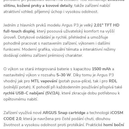
slitinu, kožené prvky a kovové detaily
, takže zařízení nabízí
atraktivní vzhled, příjemný úchop i vysokou odolnost.
Jedním z hlavních prvků modelu Argus P3 je velký
2,01" TFT HD
full-touch displej
, který posouvá uživatelský komfort na vyšší
úroveň. Dotykové ovládání je rychlé, přehledné a umožňuje
pohodlně pracovat s nastavením zařízení, výkonem i dalšími
funkcemi. Moderní grafika, vizuální témata a interaktivní režimy
dodávají celému zařízení prémiový charakter.
O výkon se stará integrovaná baterie s kapacitou
1500 mAh
a
nastavitelný výkon v rozsahu
5–30 W
. Díky tomu je Argus P3
vhodný jak pro
MTL vapování
(potah pusa–plíce), tak i pro
RDL
(volnější potah). K pohodlí při každodenním používání přispívá také
rychlé USB-C nabíjení (5V/2A)
, které zkracuje dobu potřebnou k
opětovnému nabití.
Zařízení využívá nové
ARGUS Snap cartridge
a technologii
iCOSM
CODE 2.0
, která je navržena pro čisté podání chuti, dlouhou
životnost a vysokou odolnost proti protékání. Praktické
horní boční