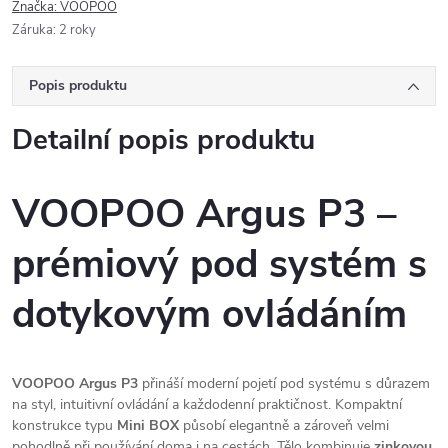
Značka:
VOOPOO
Záruka
:
2 roky
Popis produktu
Detailní popis produktu
VOOPOO Argus P3 –
prémiový pod systém s
dotykovým ovládáním
VOOPOO Argus P3
přináší moderní pojetí pod systému s důrazem
na styl, intuitivní ovládání a každodenní praktičnost. Kompaktní
konstrukce typu
Mini BOX
působí elegantně a zároveň velmi
pohodlně při používání doma i na cestách. Tělo kombinuje
zinkovou