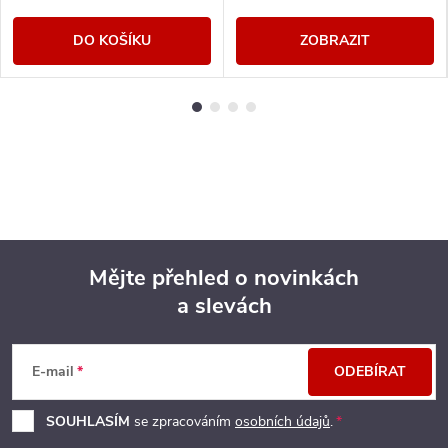
DO KOŠÍKU
ZOBRAZIT
Mějte přehled o novinkách
a slevách
Z
á
E-mail
ODEBÍRAT
p
SOUHLASÍM
se zpracováním
osobních údajů
.