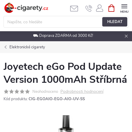
Přejít
NÁKUPNÍ
KOŠÍK
na
obsah
HLEDAT
⛟ Doprava ZDARMA od 3000 Kč!
Elektronické cigarety
Joyetech eGo Pod Update
Version 1000mAh Stříbrná
Podrobnosti hodnocení
Neohodnoceno
Kód produktu:
CIG-EGOAIO-EGO-AIO-UV-SS