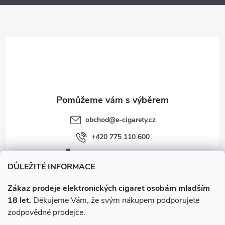
a
t
í
obchod
@
e-cigarety.cz
+420 775 110 600
facebook.com/e-cigarety.cz
DŮLEŽITÉ INFORMACE
Zákaz prodeje elektronických cigaret osobám mladším
18 let.
Děkujeme Vám, že svým nákupem podporujete
zodpovědné prodejce.