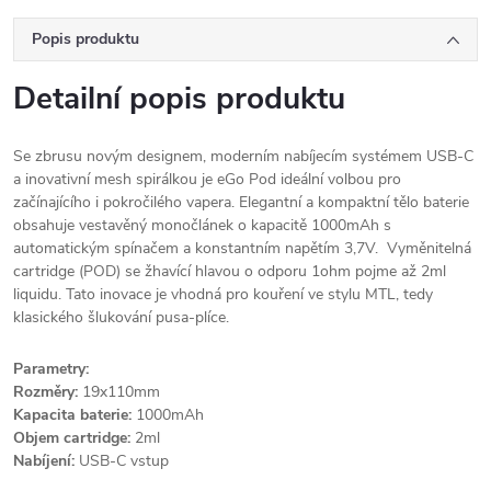
Popis produktu
Detailní popis produktu
Se zbrusu novým designem, moderním nabíjecím systémem USB-C
a inovativní mesh spirálkou je eGo Pod ideální volbou pro
začínajícího i pokročilého vapera. Elegantní a kompaktní tělo baterie
obsahuje vestavěný monočlánek o kapacitě 1000mAh s
automatickým spínačem a konstantním napětím 3,7V. Vyměnitelná
cartridge (POD) se žhavící hlavou o odporu 1ohm pojme až 2ml
liquidu. Tato inovace je vhodná pro kouření ve stylu MTL, tedy
klasického šlukování pusa-plíce.
Parametry:
Rozměry:
19x110mm
Kapacita baterie:
1000mAh
Objem cartridge:
2ml
Nabíjení:
USB-C vstup