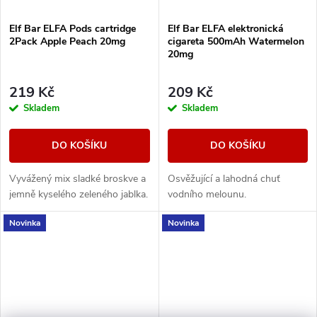
Elf Bar ELFA Pods cartridge
Elf Bar ELFA elektronická
2Pack Apple Peach 20mg
cigareta 500mAh Watermelon
20mg
219 Kč
209 Kč
Skladem
Skladem
DO KOŠÍKU
DO KOŠÍKU
Vyvážený mix sladké broskve a
Osvěžující a lahodná chuť
jemně kyselého zeleného jablka.
vodního melounu.
Novinka
Novinka