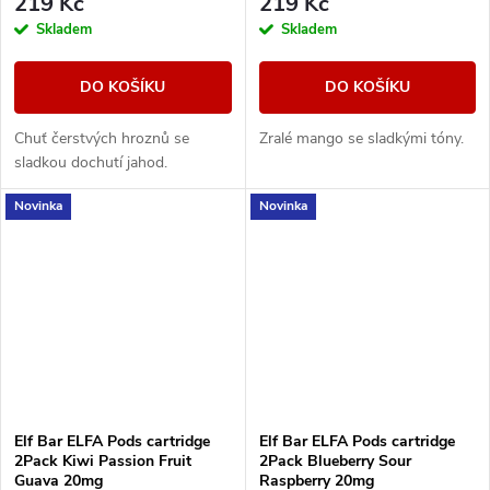
219 Kč
219 Kč
Skladem
Skladem
DO KOŠÍKU
DO KOŠÍKU
Chuť čerstvých hroznů se
Zralé mango se sladkými tóny.
sladkou dochutí jahod.
Novinka
Novinka
Elf Bar ELFA Pods cartridge
Elf Bar ELFA Pods cartridge
2Pack Kiwi Passion Fruit
2Pack Blueberry Sour
Guava 20mg
Raspberry 20mg