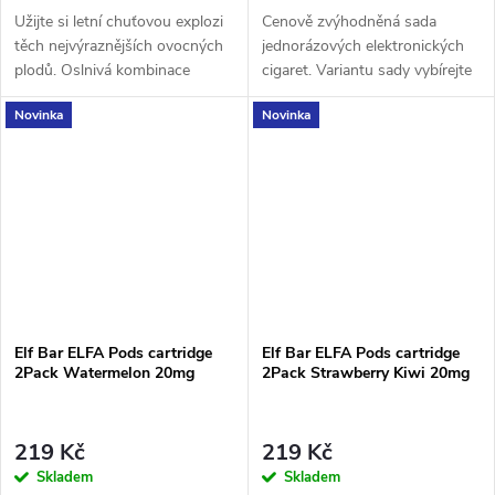
Užijte si letní chuťovou explozi
Cenově zvýhodněná sada
těch nejvýraznějších ovocných
jednorázových elektronických
plodů. Oslnivá kombinace
cigaret. Variantu sady vybírejte
tropické sladkosti se silně
v detailu produktu.
Novinka
Novinka
šťavnatými tóny Vás s každým
potahem...
Elf Bar ELFA Pods cartridge
Elf Bar ELFA Pods cartridge
2Pack Watermelon 20mg
2Pack Strawberry Kiwi 20mg
219 Kč
219 Kč
Skladem
Skladem