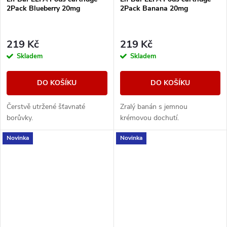
2Pack Blueberry 20mg
2Pack Banana 20mg
219 Kč
219 Kč
Skladem
Skladem
DO KOŠÍKU
DO KOŠÍKU
Čerstvě utržené šťavnaté
Zralý banán s jemnou
borůvky.
krémovou dochutí.
Novinka
Novinka