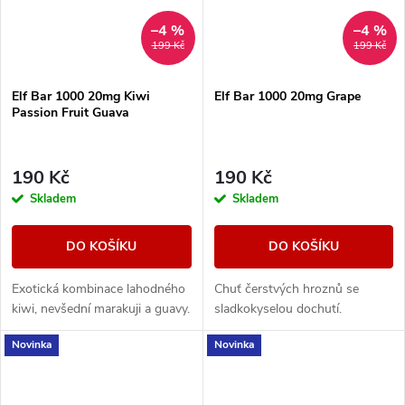
–4 %
–4 %
199 Kč
199 Kč
Elf Bar 1000 20mg Kiwi
Elf Bar 1000 20mg Grape
Passion Fruit Guava
190 Kč
190 Kč
Skladem
Skladem
DO KOŠÍKU
DO KOŠÍKU
Exotická kombinace lahodného
Chuť čerstvých hroznů se
kiwi, nevšední marakuji a guavy.
sladkokyselou dochutí.
Novinka
Novinka