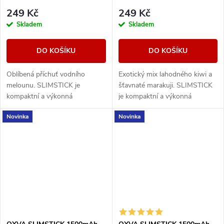
249 Kč
249 Kč
Skladem
Skladem
DO KOŠÍKU
DO KOŠÍKU
Oblíbená příchuť vodního
Exotický mix lahodného kiwi a
melounu. SLIMSTICK je
šťavnaté marakuji. SLIMSTICK
kompaktní a výkonná
je kompaktní a výkonná
elektronická cigareta s
elektronická cigareta s
Novinka
Novinka
předplněnou cartridgí o objemu
předplněnou cartridgí o objemu
2ml.
2ml.