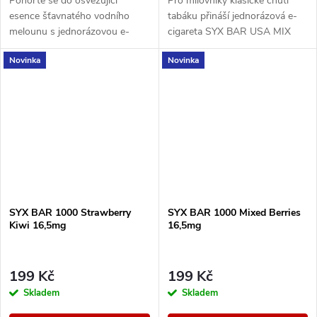
Ponořte se do osvěžující
Pro milovníky klasické chuti
esence šťavnatého vodního
tabáku přináší jednorázová e-
melounu s jednorázovou e-
cigareta SYX BAR USA MIX
cigaretou SYX BAR
známý a uspokojivý zážitek.
Novinka
Novinka
Watermelon Ice.
SYX BAR 1000 Strawberry
SYX BAR 1000 Mixed Berries
Kiwi 16,5mg
16,5mg
199 Kč
199 Kč
Skladem
Skladem