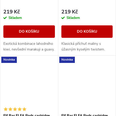
219 Kč
219 Kč
Skladem
Skladem
DO KOŠÍKU
DO KOŠÍKU
Exotická kombinace lahodného
Klasická příchuť maliny s
kiwi, nevšední marakuji a guavy.
úžasným kyselým twistem.
Novinka
Novinka
Elf Bar ELFA Pods cartridge
Elf Bar ELFA Pods cartridge