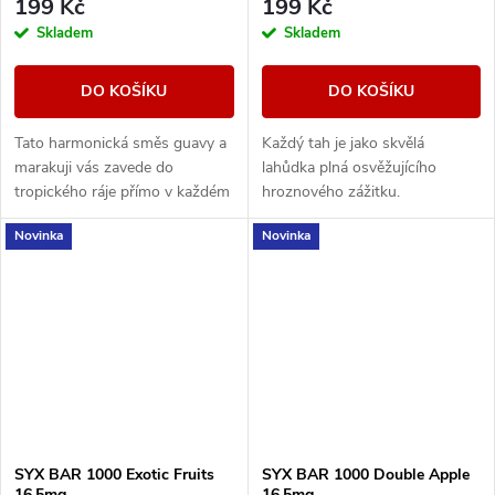
199 Kč
199 Kč
Skladem
Skladem
DO KOŠÍKU
DO KOŠÍKU
Tato harmonická směs guavy a
Každý tah je jako skvělá
marakuji vás zavede do
lahůdka plná osvěžujícího
tropického ráje přímo v každém
hroznového zážitku.
potahu.
Novinka
Novinka
SYX BAR 1000 Exotic Fruits
SYX BAR 1000 Double Apple
16,5mg
16,5mg