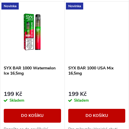
k
každým výdechem osvěží.
Novinka
Novinka
t
t
ů
ů
SYX BAR 1000 Watermelon
SYX BAR 1000 USA Mix
Ice 16,5mg
16,5mg
199 Kč
199 Kč
Skladem
Skladem
DO KOŠÍKU
DO KOŠÍKU