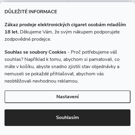
DŮLEŽITÉ INFORMACE
Zákaz prodeje elektronických cigaret osobám mladším
Elf Bar ELFA 500mAh Kiwi
Elf Bar ELFA 500mAh
Passion Fruit Guava 20mg
Blueberry Sour Raspberry
18 let.
Děkujeme Vám, že svým nákupem podporujete
20mg
zodpovědné prodejce.
209 Kč
209 Kč
Souhlas se soubory Cookies
- Proč potřebujeme váš
souhlas? Například k tomu, abychom si pamatovali, co
Skladem
Skladem
máte v košíku, abyste snadno zjistili stav objednávky a
nemuseli se pokaždé přihlašovat, abychom vás
DO KOŠÍKU
DO KOŠÍKU
neobtěžovali nevhodnou reklamou.
Exotická kombinace lahodného
Klasická příchuť maliny s
kiwi, nevšední marakuji a guavy.
úžasným kyselým twistem.
Nastavení
Novinka
Souhlasím