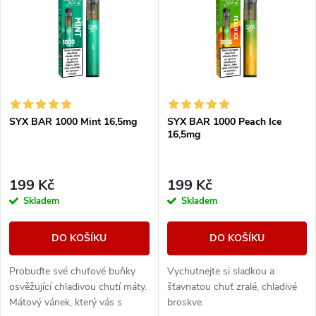
ý
Nejprodávanější
e
p
Abecedně
n
i
í
s
SYX BAR 1000 Mint 16,5mg
SYX BAR 1000 Peach Ice
p
16,5mg
p
r
r
199 Kč
199 Kč
o
Skladem
Skladem
o
d
DO KOŠÍKU
DO KOŠÍKU
d
u
Probuďte své chuťové buňky
Vychutnejte si sladkou a
u
osvěžující chladivou chutí máty.
šťavnatou chuť zralé, chladivé
k
Mátový vánek, který vás s
broskve.