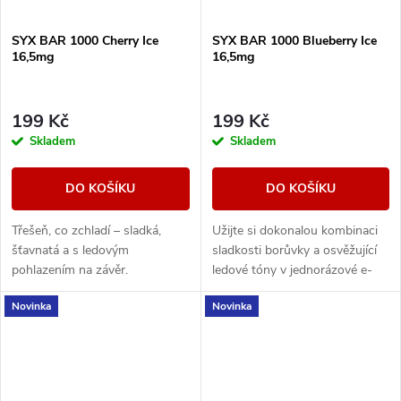
SYX BAR 1000 Cherry Ice
SYX BAR 1000 Blueberry Ice
16,5mg
16,5mg
199 Kč
199 Kč
Skladem
Skladem
DO KOŠÍKU
DO KOŠÍKU
Třešeň, co zchladí – sladká,
Užijte si dokonalou kombinaci
šťavnatá a s ledovým
sladkosti borůvky a osvěžující
pohlazením na závěr.
ledové tóny v jednorázové e-
cigaretě SYX BAR Blueberry
Novinka
Novinka
Ice.