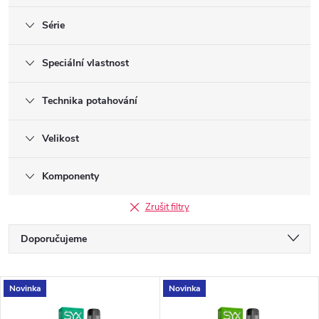
Série
Speciální vlastnost
Technika potahování
Velikost
Komponenty
Zrušit filtry
Ř
Doporučujeme
a
Nejlevnější
V
Novinka
Novinka
Nejdražší
z