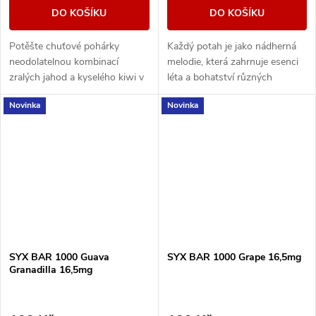
DO KOŠÍKU
DO KOŠÍKU
Potěšte chuťové pohárky
Každý potah je jako nádherná
neodolatelnou kombinací
melodie, která zahrnuje esenci
zralých jahod a kyselého kiwi v
léta a bohatství různých
jednorázové e-cigaretě SYX
ovocných chutí.
Novinka
Novinka
BAR Strawberry Kiwi Fusion.
SYX BAR 1000 Guava
SYX BAR 1000 Grape 16,5mg
Granadilla 16,5mg