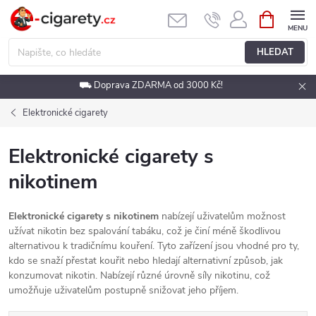
Přejít
NÁKUPNÍ
KOŠÍK
na
obsah
HLEDAT
⛟ Doprava ZDARMA od 3000 Kč!
Elektronické cigarety
Elektronické cigarety s
nikotinem
Elektronické cigarety s nikotinem
nabízejí uživatelům možnost
užívat nikotin bez spalování tabáku, což je činí méně škodlivou
alternativou k tradičnímu kouření. Tyto zařízení jsou vhodné pro ty,
kdo se snaží přestat kouřit nebo hledají alternativní způsob, jak
konzumovat nikotin. Nabízejí různé úrovně síly nikotinu, což
umožňuje uživatelům postupně snižovat jeho příjem.