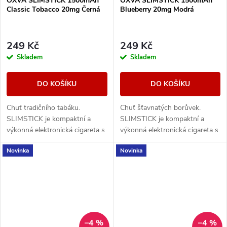
OXVA SLIMSTICK 1500mAh
OXVA SLIMSTICK 1500mAh
Classic Tobacco 20mg Černá
Blueberry 20mg Modrá
249 Kč
249 Kč
Skladem
Skladem
DO KOŠÍKU
DO KOŠÍKU
Chuť tradičního tabáku.
Chuť šťavnatých borůvek.
SLIMSTICK je kompaktní a
SLIMSTICK je kompaktní a
výkonná elektronická cigareta s
výkonná elektronická cigareta s
předplněnou cartridgí o objemu
předplněnou cartridgí o objemu
Novinka
Novinka
2ml.
2ml.
–4 %
–4 %