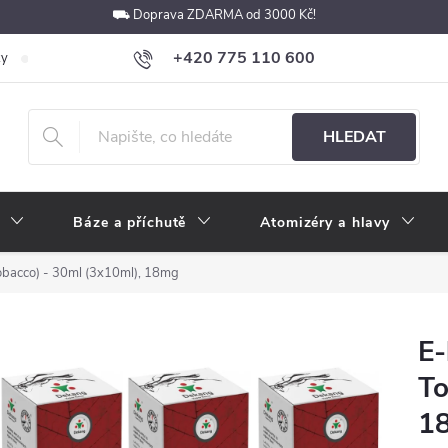
⛟ Doprava ZDARMA od 3000 Kč!
+420 775 110 600
ky
Podmínky ochrany osobních údajů
Velkoobchod
Pokyny k p
obchod@e-cigarety.cz
HLEDAT
Báze a příchutě
Atomizéry a hlavy
obacco) - 30ml (3x10ml), 18mg
E-
To
1