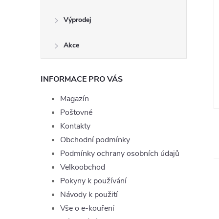
Výprodej
 Joyetech
E-liquid Dekang Tobacco -
Akce
 10ml - 0mg
30ml (3x10ml), 18mg
555 Kč
DO KOŠÍKU
INFORMACE PRO VÁS
ě
Skladem
ZOBRAZIT
Magazín
:
LIQ-TOPJOYE-BLACKB-10-0
Kód:
72745
Poštovné
Kontakty
Obchodní podmínky
Podmínky ochrany osobních údajů
Velkoobchod
Pokyny k používání
Návody k použití
Vše o e-kouření