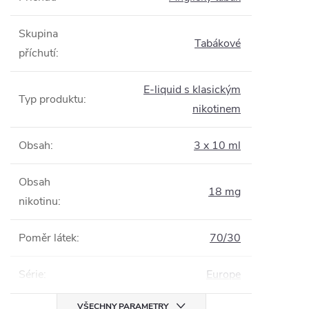
Skupina
Tabákové
příchutí
:
E-liquid s klasickým
Typ produktu
:
nikotinem
Obsah
:
3 x 10 ml
Obsah
18 mg
nikotinu
:
Poměr látek
:
70/30
Série
:
Europe
VŠECHNY PARAMETRY