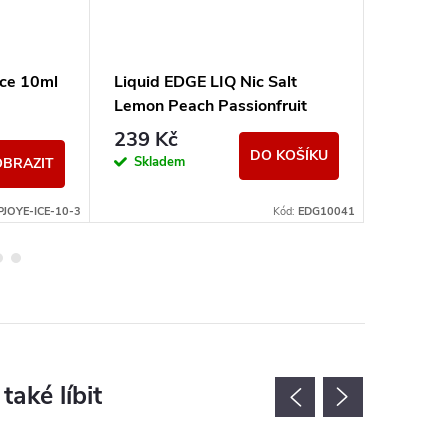
Ice 10ml
Liquid EDGE LIQ Nic Salt
Liquid 
Lemon Peach Passionfruit
Raspber
10ml - 15mg
239 Kč
199 K
DO KOŠÍKU
Skladem
Momen
OBRAZIT
nedostup
PJOYE-ICE-10-3
Kód:
EDG10041