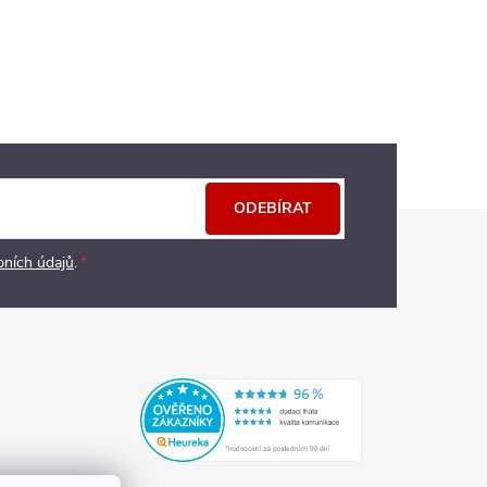
ODEBÍRAT
bních údajů
.