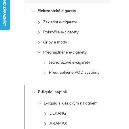
s
Elektronické cigarety
t
Základní e-cigarety
r
Pokročilé e-cigarety
a
Gripy a mody
Přednaplněné e-cigarety
n
Jednorázové e-cigarety
n
Přednaplněné POD systémy
í
E-liquid, náplně
p
E-liquid s klasickým nikotinem
a
DEKANG
ARAMAX