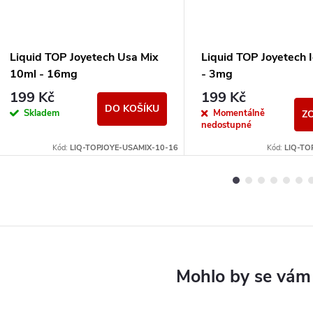
Liquid TOP Joyetech Usa Mix
Liquid TOP Joyetech 
10ml - 16mg
- 3mg
199 Kč
199 Kč
DO KOŠÍKU
Skladem
Momentálně
Z
nedostupné
Kód:
LIQ-TOPJOYE-USAMIX-10-16
Kód:
LIQ-TO