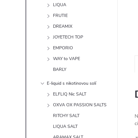
n
LIQUA
e
FRUTIE
DREAMIX
l
JOYETECH TOP
EMPORIO
WAY to VAPE
BARLY
E-liquid s nikotinovou solí
ELFLIQ Nic SALT
OXVA OX PASSION SALTS
RITCHY SALT
N
c
LIQUA SALT
ARAMAX SALT