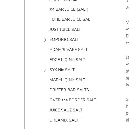
T
M
X4 BAR JUICE (SALT)
FUTIE BAR JUICE SALT
V
v
JUST JUICE SALT
E
EMPORIO SALT
e
ADAM´S VAPE SALT
J
EDGE LIQ Nic SALT
v
SYX Nic SALT
s
s
MARYLIQ Nic SALT
k
DRIFTER BAR SALTS
S
OVER the BORDER SALT
h
JUICE SAUZ SALT
p
a
DREAMIX SALT