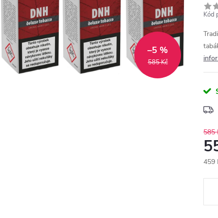
Kód 
Tradi
tabá
–5 %
info
585 Kč
585 
5
459 
Měr
cena