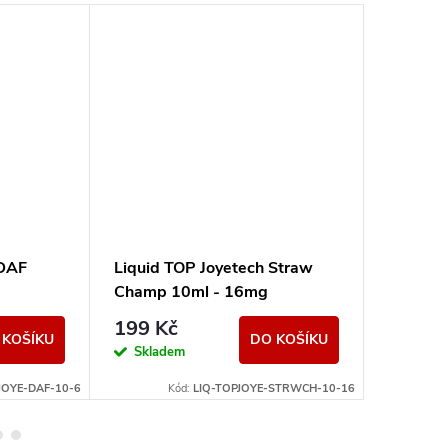
 DAF
Liquid TOP Joyetech Straw
Liquid S
Champ 10ml - 16mg
Strawbe
199 Kč
239 K
 KOŠÍKU
DO KOŠÍKU
Skladem
Sklad
JOYE-DAF-10-6
Kód:
LIQ-TOPJOYE-STRWCH-10-16