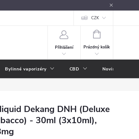
oužívání
Návody k použití
Vše o e-kouření
CZK
Nákupní rádce
NÁKUPNÍ
KOŠÍK
Prázdný košík
Přihlášení
Bylinné vaporizéry
CBD
Novinky
A
liquid Dekang DNH (Deluxe
bacco) - 30ml (3x10ml),
8mg