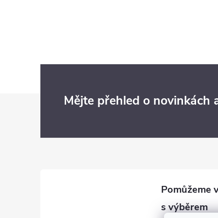
Z
Mějte přehled o novinkách
á
p
a
t