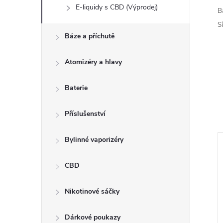
E-liquidy s CBD (Výprodej)
B
S
Báze a příchutě
Atomizéry a hlavy
Baterie
Příslušenství
Bylinné vaporizéry
–5 %
CBD
585 Kč
Nikotinové sáčky
Dárkové poukazy