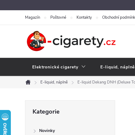
Přejít
na
Magazín
Poštovné
Kontakty
Obchodní podmín
obsah
Elektronické cigarety
E-liquid, náplně
E-liquid, náplně
E-liquid Dekang DNH (Deluxe T
Domů
P
Přeskočit
Kategorie
kategorie
o
Novinky