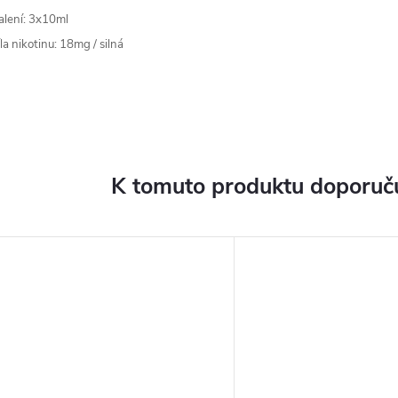
alení: 3x10ml
íla nikotinu: 18mg / silná
K tomuto produktu doporuču