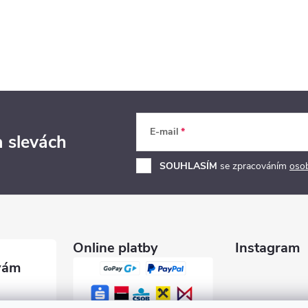
E-mail
a slevách
SOUHLASÍM
se zpracováním
oso
Online platby
Instagram