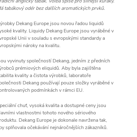
radiční anglický tabák. Volba spíše pro silnější kuřáky.
á tabákový odér bez dalších aromatických prvků.
ýrobky Dekang Europe jsou novou řadou liquidů
ysoké kvality. Liquidy Dekang Europe jsou vyráběné v
vropské Unii v souladu s evropskými standardy a
vropskými nároky na kvalitu.
sou vyvinuty společností Dekang, jedním z předních
ýrobců prémiových eliquidů. Aby byla zajištěna
tabilita kvality a čistota výrobků, laboratoře
polečnosti Dekang používají pouze složky vyráběné v
ontrolovaných podmínkách v rámci EU.
peciální chuť, vysoká kvalita a dostupné ceny jsou
lavními vlastnostmi tohoto nového sériového
roduktu. Dekang Europe je dokonale navržena tak,
by splňovala očekávání nejnáročnějších zákazníků.