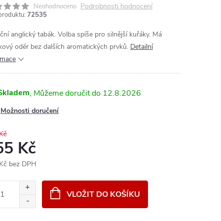
Podrobnosti hodnocení
Neohodnoceno
produktu:
72535
ční anglický tabák. Volba spíše pro silnější kuřáky. Má
kový odér bez dalších aromatických prvků.
Detailní
rmace
Skladem
12.8.2026
Možnosti doručení
Kč
55 Kč
Kč bez DPH
ná
:
VLOŽIT DO KOŠÍKU