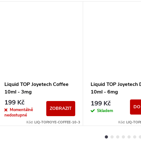
Liquid TOP Joyetech Coffee
Liquid TOP Joyetech
10ml - 3mg
10ml - 6mg
199 Kč
199 Kč
DO
ZOBRAZIT
Momentálně
Skladem
nedostupné
Kód:
LIQ-TOPJOYE-COFFEE-10-3
Kód:
LIQ-TOP