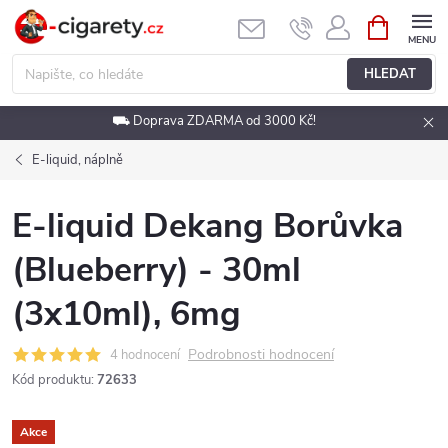
Přejít
NÁKUPNÍ
KOŠÍK
na
obsah
HLEDAT
⛟ Doprava ZDARMA od 3000 Kč!
E-liquid, náplně
E-liquid Dekang Borůvka
(Blueberry) - 30ml
(3x10ml), 6mg
Podrobnosti hodnocení
4 hodnocení
Kód produktu:
72633
Akce