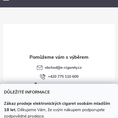
a
t
í
obchod
@
e-cigarety.cz
+420 775 110 600
facebook.com/e-cigarety.cz
DŮLEŽITÉ INFORMACE
Zákaz prodeje elektronických cigaret osobám mladším
18 let.
Děkujeme Vám, že svým nákupem podporujete
zodpovědné prodejce.