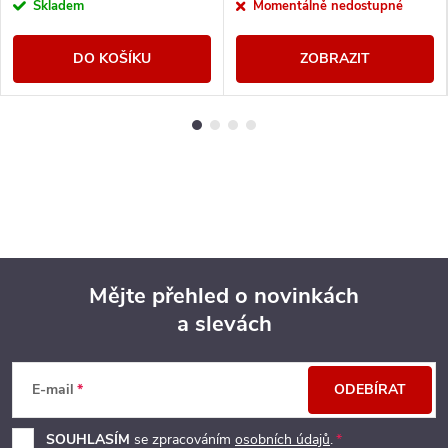
Skladem
Momentálně nedostupné
DO KOŠÍKU
ZOBRAZIT
Mějte přehled o novinkách
a slevách
Z
á
E-mail
ODEBÍRAT
p
SOUHLASÍM
se zpracováním
osobních údajů
.