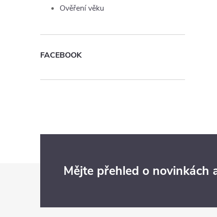
Ověření věku
FACEBOOK
Z
Mějte přehled o novinkách
á