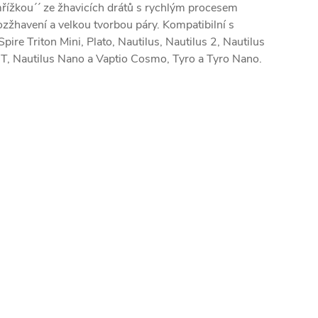
řížkou´´ ze žhavicích drátů s rychlým procesem
ozžhavení a velkou tvorbou páry. Kompatibilní s
Spire Triton Mini, Plato, Nautilus, Nautilus 2, Nautilus
T, Nautilus Nano a Vaptio Cosmo, Tyro a Tyro Nano.