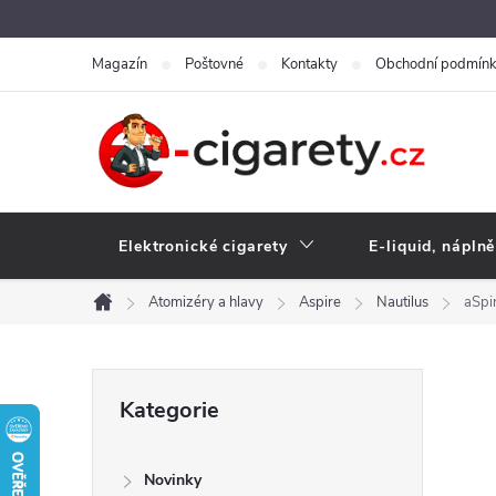
Přejít
na
Magazín
Poštovné
Kontakty
Obchodní podmín
obsah
Elektronické cigarety
E-liquid, náplně
Atomizéry a hlavy
Aspire
Nautilus
aSpi
Domů
P
Přeskočit
Kategorie
kategorie
o
Novinky