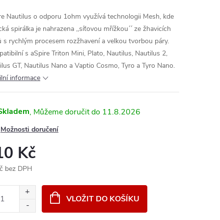
re Nautilus o odporu 1ohm využívá technologii Mesh, kde
cká spirálka je nahrazena ,,síťovou mřížkou´´ ze žhavicích
ů s rychlým procesem rozžhavení a velkou tvorbou páry.
tibilní s aSpire Triton Mini, Plato, Nautilus, Nautilus 2,
ilus GT, Nautilus Nano a Vaptio Cosmo, Tyro a Tyro Nano.
ilní informace
Skladem
11.8.2026
Možnosti doručení
10 Kč
č bez DPH
ná
:
VLOŽIT DO KOŠÍKU