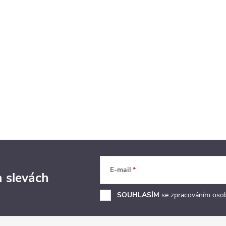
E-mail
a slevách
SOUHLASÍM
se zpracováním
oso