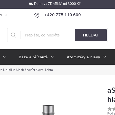
⛟ Doprava ZDARMA od 3000 Kč!
+420 775 110 600
ky
Podmínky ochrany osobních údajů
Velkoobchod
Pokyny k p
obchod@e-cigarety.cz
HLEDAT
Báze a příchutě
Atomizéry a hlavy
re Nautilus Mesh žhavící hlava 1ohm
aS
hl
Kód 