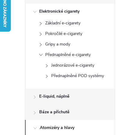
s
Elektronické cigarety
t
Základní e-cigarety
r
Pokročilé e-cigarety
a
Gripy a mody
Přednaplněné e-cigarety
n
Jednorázové e-cigarety
n
Přednaplněné POD systémy
í
E-liquid, náplně
p
Báze a příchutě
a
Atomizéry a hlavy