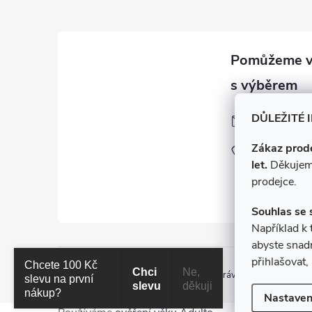
p
a
t
í
obchod
@
e-ci
DŮLEŽITÉ 
z
Zákaz prode
+420 775 11
let.
Děkujem
facebook.com
prodejce.
rety.cz
Souhlas se 
Například k
abyste snadn
přihlašovat
Chcete 100 Kč
Chci
Ne,
Copyright 2026
e-cigarety.cz
. Všechna práva vyhrazena.
Uprav
slevu na první
slevu
děkuji
nákup?
Nastaven