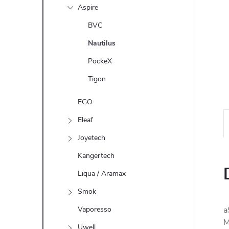
n
Aspire
e
BVC
Nautilus
l
PockeX
Tigon
EGO
Eleaf
Joyetech
Kangertech
Liqua / Aramax
Smok
Vaporesso
a
M
Uwell