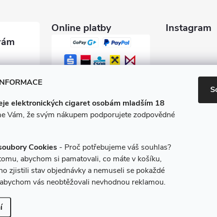
Online platby
Instagram
garety.c
INFORMACE
S
je elektronických cigaret osobám mladším 18
0 600
e Vám, že svým nákupem podporujete zodpovědné
/e-ciga
soubory Cookies
- Proč potřebujeme váš souhlas?
 tomu, abychom si pamatovali, co máte v košíku,
o zjistili stav objednávky a nemuseli se pokaždé
, abychom vás neobtěžovali nevhodnou reklamou.
it nastavení cookies
í