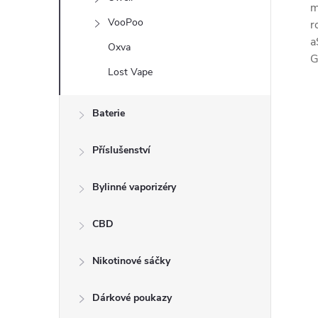
m
VooPoo
r
a
Oxva
G
Lost Vape
Baterie
Příslušenství
Bylinné vaporizéry
CBD
Nikotinové sáčky
Dárkové poukazy