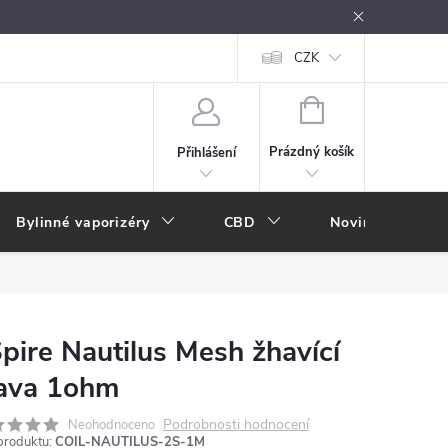
oužívání
Návody k použití
Vše o e-kouření
CZK
Nákupní rádce
NÁKUPNÍ
KOŠÍK
Prázdný košík
Přihlášení
Bylinné vaporizéry
CBD
Novinky
A
pire Nautilus Mesh žhavící
ava 1ohm
Podrobnosti hodnocení
Neohodnoceno
produktu:
COIL-NAUTILUS-2S-1M