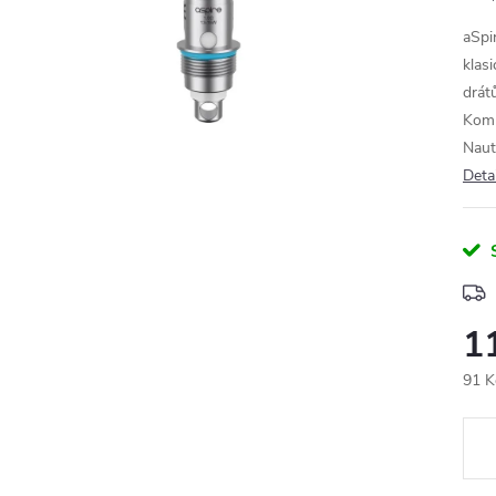
aSpi
klasi
drát
Kompa
Naut
Deta
1
91 K
Měr
cena