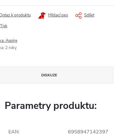
Dotaz k produktu
Hlídací pes
Sdílet
Tisk
ka:
Aspire
ka
:
2 roky
DISKUZE
Parametry produktu:
EAN
:
6958947142397