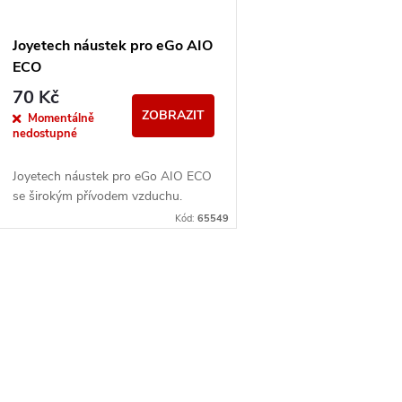
Joyetech náustek pro eGo AIO
ECO
70 Kč
ZOBRAZIT
Momentálně
nedostupné
Joyetech náustek pro eGo AIO ECO
se širokým přívodem vzduchu.
Kód:
65549
O
v