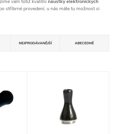
zíme vám totiž kvalitní
náustky elektronických
ebo stříbrné provedení, u nás máte tu možnost si
NEJPRODÁVANĚJŠÍ
ABECEDNĚ