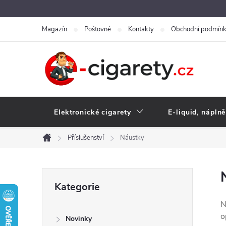
Přejít
na
Magazín
Poštovné
Kontakty
Obchodní podmín
obsah
Elektronické cigarety
E-liquid, náplně
Příslušenství
Náustky
Domů
P
Přeskočit
Kategorie
kategorie
o
N
o
Novinky