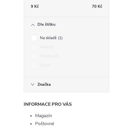
9
Kč
70
Kč
Dle štítku
Na skladě
1
í
Akce
0
Novinka
0
Tip
0
r
Značka
INFORMACE PRO VÁS
Magazín
Poštovné