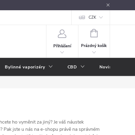
oužívání
Návody k použití
Vše o e-kouření
CZK
Nákupní rádce
NÁKUPNÍ
KOŠÍK
Prázdný košík
Přihlášení
Bylinné vaporizéry
CBD
Novinky
A
cete ho vyměnit za jiný? Je váš náustek
te? Pak jste u nás na e-shopu právě na správném