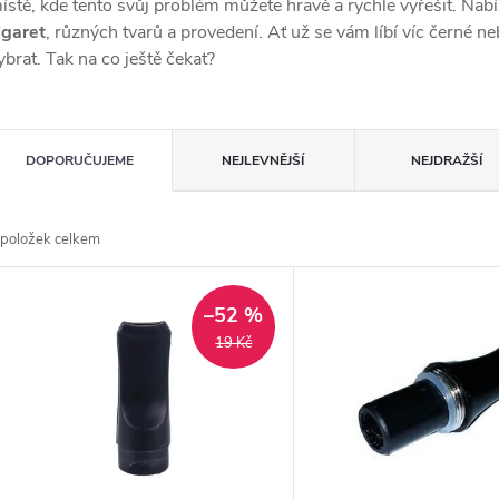
ístě, kde tento svůj problém můžete hravě a rychle vyřešit. Nabí
igaret
, různých tvarů a provedení. Ať už se vám líbí víc černé n
ybrat. Tak na co ještě čekat?
Ř
DOPORUČUJEME
NEJLEVNĚJŠÍ
NEJDRAŽŠÍ
a
položek celkem
z
V
e
–52 %
ý
19 Kč
n
p
p