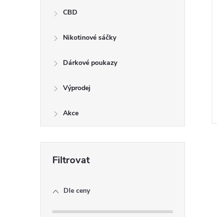
CBD
Nikotinové sáčky
Dárkové poukazy
Výprodej
Akce
Dle ceny
l