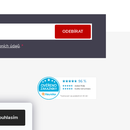
ODEBÍRAT
bních údajů
.
ouhlasím