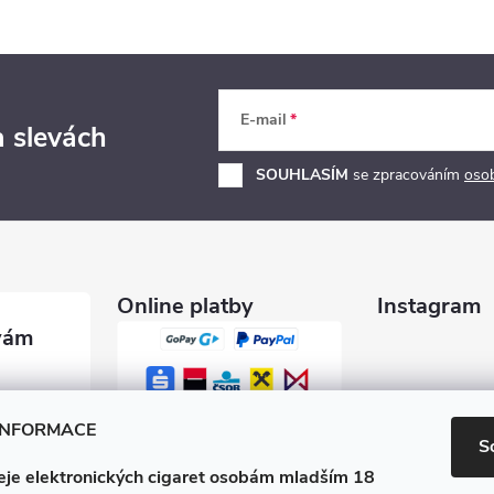
E-mail
a slevách
SOUHLASÍM
se zpracováním
oso
Online platby
Instagram
garety.c
INFORMACE
S
je elektronických cigaret osobám mladším 18
0 600