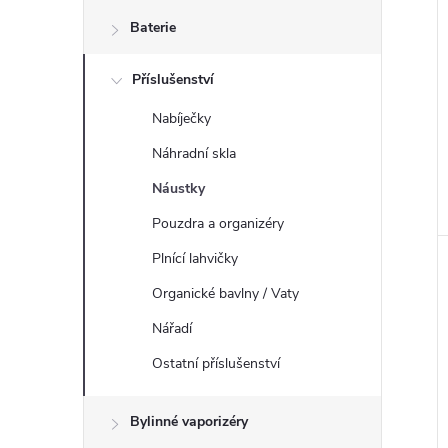
n
Baterie
e
Příslušenství
l
Nabíječky
Náhradní skla
Náustky
Pouzdra a organizéry
Plnící lahvičky
Organické bavlny / Vaty
Nářadí
Ostatní příslušenství
Bylinné vaporizéry