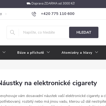
⛟ Doprava ZDARMA od 3000 Kč!
+420 775 110 600
ky
Podmínky ochrany osobních údajů
Velkoobchod
Pokyny k p
obchod@e-cigarety.cz
HLEDAT
Báze a příchutě
Atomizéry a hlavy
Náustky na elektronické cigarety
evyhovuje vám dosavadní náustek vaší elektronické cigarety a ch
potřebovaný, rozbitý nebo má jinou vadu, kterou už dál nestrpí