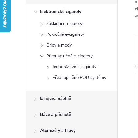
s
m
c
Elektronické cigarety
t
v
Základní e-cigarety
r
Pokročilé e-cigarety
a
Gripy a mody
Přednaplněné e-cigarety
n
4
Jednorázové e-cigarety
n
Přednaplněné POD systémy
í
E-liquid, náplně
p
Báze a příchutě
í
a
i
Atomizéry a hlavy