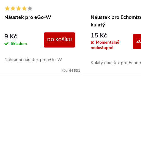
s
r
p
Náustek pro eGo-W
Náustek pro Echomiz
o
kulatý
r
15 Kč
9 Kč
d
DO KOŠÍKU
Z
Momentálně
Skladem
o
nedostupné
u
Náhradní náustek pro eGo-W.
d
Kulatý náustek pro Echom
k
Kód:
66531
u
t
k
ů
t
ů