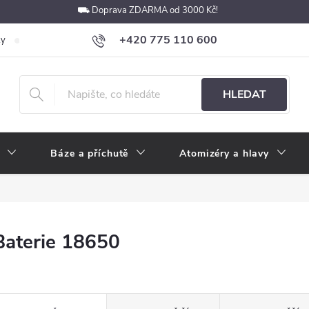
⛟ Doprava ZDARMA od 3000 Kč!
+420 775 110 600
ky
Podmínky ochrany osobních údajů
Velkoobchod
Pokyny k p
obchod@e-cigarety.cz
HLEDAT
Báze a příchutě
Atomizéry a hlavy
Baterie 18650