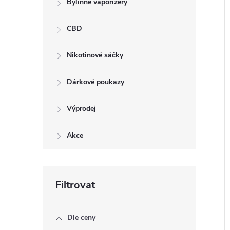
Bylinné vaporizéry
CBD
Nikotinové sáčky
Dárkové poukazy
Výprodej
Akce
Dle ceny