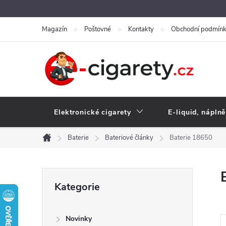
Přejít
na
Magazín
Poštovné
Kontakty
Obchodní podmín
obsah
Elektronické cigarety
E-liquid, náplně
Baterie
Bateriové články
Baterie 18650
Domů
P
Přeskočit
Kategorie
kategorie
o
Novinky