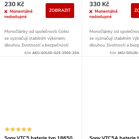
230 Kč
330 Kč
ZOBRAZIT
Z
Momentálně
Momentálně
nedostupné
nedostupné
Monočlánky od společnosti Golisi
Monočlánky od společnost
se vyznačují stabilním výkonem,
se vyznačují stabilním v
dlouhou životností a bezpečností.
dlouhou životností a bezp
Disponují ochranou proti přebití,
Disponují ochranou proti p
Kód:
AKU-GOLISI-G25-2500-20A
Kód:
AKU-GOLISI
zkratu, nebo vysokým...
zkratu, nebo vysokým...
Sony VTC5 baterie typ 18650
Sony VTC5A baterie 