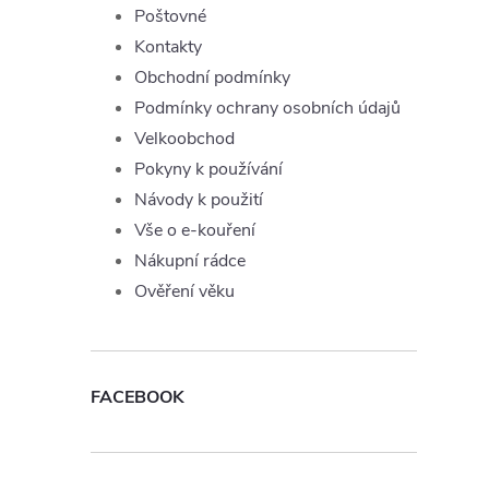
Poštovné
Kontakty
Obchodní podmínky
Podmínky ochrany osobních údajů
í
Velkoobchod
Pokyny k používání
Návody k použití
r
Vše o e-kouření
Nákupní rádce
Ověření věku
FACEBOOK