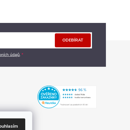
ODEBÍRAT
bních údajů
.
ouhlasím