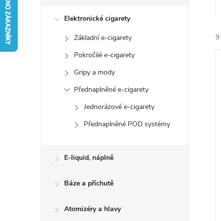
s
Elektronické cigarety
t
Základní e-cigarety
9
r
Pokročilé e-cigarety
a
Gripy a mody
Přednaplněné e-cigarety
n
Jednorázové e-cigarety
í
n
Přednaplněné POD systémy
i
í
E-liquid, náplně
p
Báze a příchutě
a
Atomizéry a hlavy