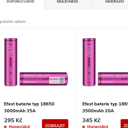
Ř
DOPORUČUJEME
NEJLEVNĚJŠÍ
NEJDRAŽŠÍ
a
položek celkem
z
V
e
ý
n
p
p
s
r
p
Efest baterie typ 18650
Efest baterie typ 18
o
3000mAh 35A
3500mAh 20A
r
295 Kč
345 Kč
ZOBRAZIT
Z
Momentálně
Momentálně