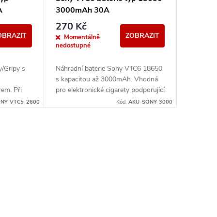
A
3000mAh 30A
270 Kč
OBRAZIT
ZOBRAZIT
Momentálně
nedostupné
/Gripy s
Náhradní baterie Sony VTC6 18650
s kapacitou až 3000mAh. Vhodná
em. Při
pro elektronické cigarety podporující
článek
standard baterie typu 18650 a další
NY-VTC5-2600
Kód:
AKU-SONY-3000
výkonné gripy a...