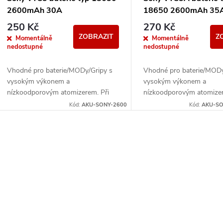
2600mAh 30A
18650 2600mAh 35
250 Kč
270 Kč
ZOBRAZIT
Z
Momentálně
Momentálně
nedostupné
nedostupné
Vhodné pro baterie/MODy/Gripy s
Vhodné pro baterie/MODy
vysokým výkonem a
vysokým výkonem a
nízkoodporovým atomizerem. Při
nízkoodporovým atomizer
plném nabití nabízí monočlánek
plném nabití nabízí mono
Kód:
AKU-SONY-2600
Kód:
AKU-SO
vybíjecí proud 30A.
vybíjecí proud 35A.
O
v
á