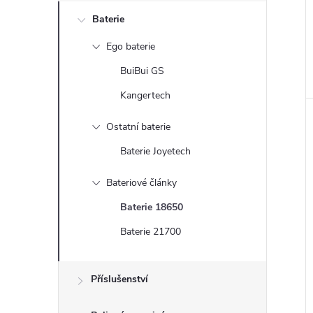
n
Baterie
e
Ego baterie
l
BuiBui GS
Kangertech
Ostatní baterie
Baterie Joyetech
Bateriové články
Baterie 18650
Baterie 21700
Příslušenství