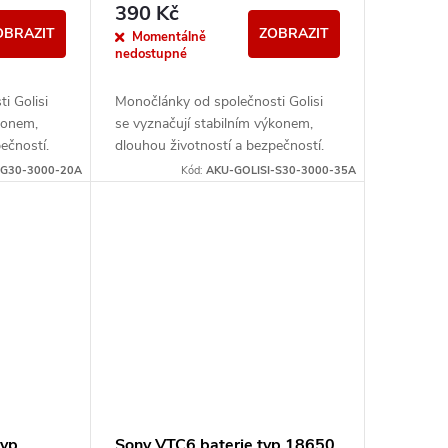
390 Kč
OBRAZIT
ZOBRAZIT
Momentálně
nedostupné
i Golisi
Monočlánky od společnosti Golisi
ýkonem,
se vyznačují stabilním výkonem,
ečností.
dlouhou životností a bezpečností.
řebití,
Disponují ochranou proti přebití,
-G30-3000-20A
Kód:
AKU-GOLISI-S30-3000-35A
zkratu, nebo vysokým...
typ
Sony VTC6 baterie typ 18650