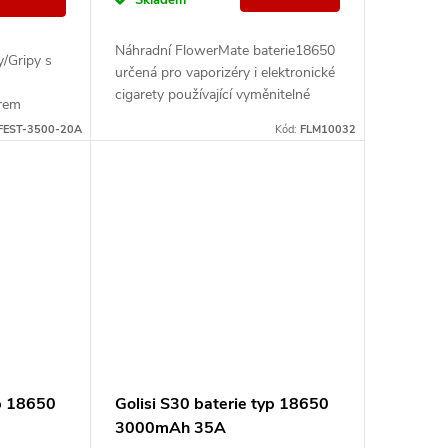
Náhradní FlowerMate baterie18650
/Gripy s
určená pro vaporizéry i elektronické
cigarety používající vyměnitelné
rem
baterie 18650.
20A)
FEST-3500-20A
Kód:
FLM10032
yp 18650
Golisi S30 baterie typ 18650
3000mAh 35A