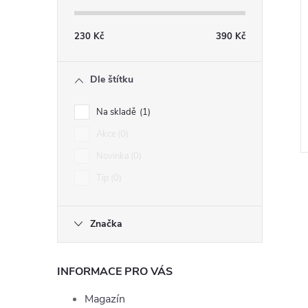
230
Kč
390
Kč
Dle štítku
Na skladě
1
Akce
0
Novinka
0
Tip
0
Značka
l
INFORMACE PRO VÁS
Magazín