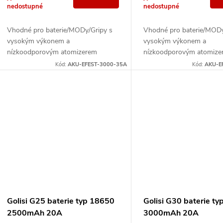
d
o
nedostupné
nedostupné
u
d
Vhodné pro baterie/MODy/Gripy s
Vhodné pro baterie/MODy
vysokým výkonem a
vysokým výkonem a
k
nízkoodporovým atomizerem
nízkoodporovým atomize
u
(vysoký vybíjecí proud - 35A)
(vysoký vybíjecí proud - 
Kód:
AKU-EFEST-3000-35A
Kód:
AKU-E
t
k
ů
t
ů
Golisi G25 baterie typ 18650
Golisi G30 baterie t
2500mAh 20A
3000mAh 20A