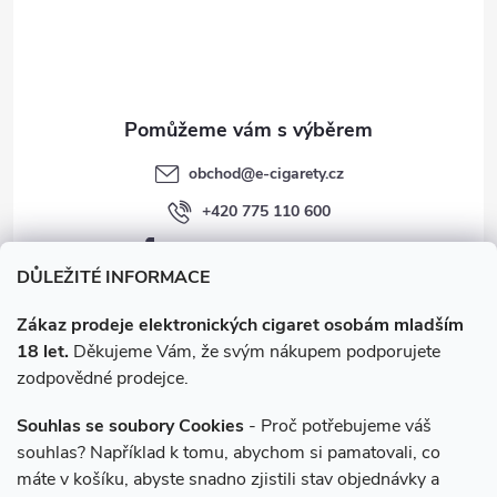
v
í
k
y
v
obchod
@
e-cigarety.cz
ý
+420 775 110 600
p
facebook.com/e-cigarety.cz
i
DŮLEŽITÉ INFORMACE
s
Zákaz prodeje elektronických cigaret osobám mladším
18 let.
Děkujeme Vám, že svým nákupem podporujete
u
zodpovědné prodejce.
Souhlas se soubory Cookies
- Proč potřebujeme váš
souhlas? Například k tomu, abychom si pamatovali, co
máte v košíku, abyste snadno zjistili stav objednávky a