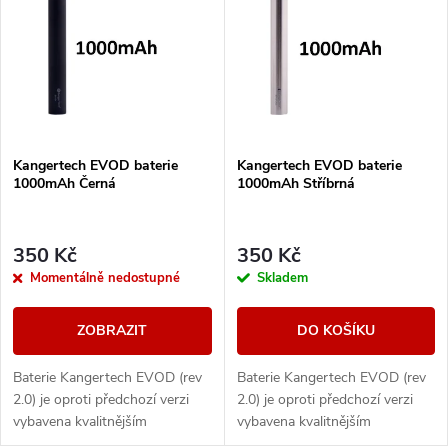
ý
Nejprodávanější
e
p
Abecedně
n
i
í
s
Kangertech EVOD baterie
Kangertech EVOD baterie
p
1000mAh Černá
1000mAh Stříbrná
p
r
r
350 Kč
350 Kč
o
Momentálně nedostupné
Skladem
o
d
ZOBRAZIT
DO KOŠÍKU
d
u
Baterie Kangertech EVOD (rev
Baterie Kangertech EVOD (rev
u
2.0) je oproti předchozí verzi
2.0) je oproti předchozí verzi
k
vybavena kvalitnějším
vybavena kvalitnějším
monočlánkem a lepším
monočlánkem a lepším