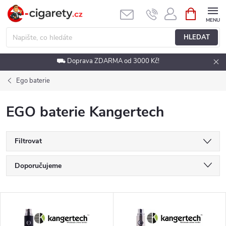
Přejít
NÁKUPNÍ
KOŠÍK
na
obsah
HLEDAT
⛟ Doprava ZDARMA od 3000 Kč!
Ego baterie
EGO baterie Kangertech
Filtrovat
Ř
Doporučujeme
a
Nejlevnější
V
Nejdražší
z