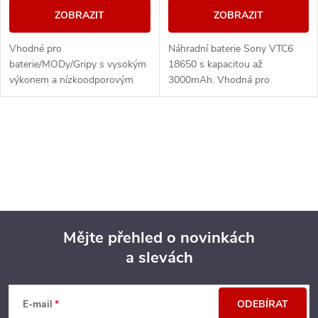
ZOBRAZIT
ZOBRAZIT
Vhodné pro
Náhradní baterie Sony VTC6
baterie/MODy/Gripy s vysokým
18650 s kapacitou až
výkonem a nízkoodporovým
3000mAh. Vhodná pro
atomizerem. Při plném nabití
elektronické cigarety
nabízí monočlánek vybíjecí
podporující standard baterie
proud 35A.
typu 18650 a další výkonné
O
gripy a...
v
l
á
Mějte přehled o novinkách
d
a slevách
Z
a
á
c
E-mail
ODEBÍRAT