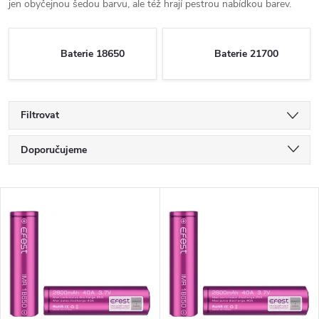
jen obyčejnou šedou barvu, ale též hrají pestrou nabídkou barev.
Baterie 18650
Baterie 21700
Filtrovat
Ř
Doporučujeme
a
Nejlevnější
V
Nejdražší
z
ý
Nejprodávanější
e
p
Abecedně
n
i