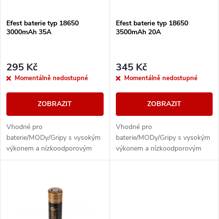
í
s
Efest baterie typ 18650
Efest baterie typ 18650
p
3000mAh 35A
3500mAh 20A
p
r
r
295 Kč
345 Kč
o
Momentálně nedostupné
Momentálně nedostupné
o
d
ZOBRAZIT
ZOBRAZIT
d
u
Vhodné pro
Vhodné pro
u
baterie/MODy/Gripy s vysokým
baterie/MODy/Gripy s vysokým
k
výkonem a nízkoodporovým
výkonem a nízkoodporovým
k
atomizerem (vysoký vybíjecí
atomizerem (vysoký vybíjecí
proud - 35A)
proud - 20A)
t
t
ů
ů