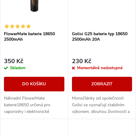
FlowerMate baterie 18650
Golisi G25 baterie typ 18650
2500mAh
2500mAh 20A
350 Kč
230 Kč
Skladem
Momentálně nedostupné
DO KOŠÍKU
ZOBRAZIT
Náhradní FlowerMate
Monočlánky od společnosti
baterie18650 určená pro
Golisi se vyznačují stabilním
vaporizéry i elektronické
výkonem, dlouhou životností a
cigarety používající vyměnitelné
bezpečností. Disponují
baterie 18650.
ochranou proti přebití, zkratu,
nebo vysokým...