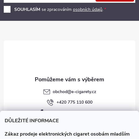
p
í
SOUHLASÍM
se zpracováním
osobních údajů
.
p
a
r
t
v
í
k
y
v
obchod
@
e-cigarety.cz
ý
+420 775 110 600
p
facebook.com/e-cigarety.cz
i
DŮLEŽITÉ INFORMACE
s
Zákaz prodeje elektronických cigaret osobám mladším