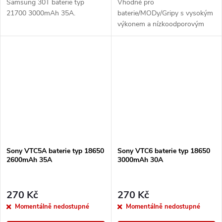
Samsung 30T baterie typ
Vhodné pro
21700 3000mAh 35A.
baterie/MODy/Gripy s vysokým
výkonem a nízkoodporovým
atomizerem. Při plném nabití
nabízí monočlánek vybíjecí
proud 30A.
Sony VTC5A baterie typ 18650
Sony VTC6 baterie typ 18650
2600mAh 35A
3000mAh 30A
270 Kč
270 Kč
Momentálně nedostupné
Momentálně nedostupné