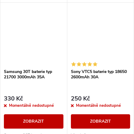
bezpečností. Disponují
bezpečností. Disponují
ochranou proti přebití, zkratu,
ochranou proti přebití, zkratu,
nebo vysokým...
nebo vysokým...
Samsung 30T baterie typ
Sony VTC5 baterie typ 18650
21700 3000mAh 35A
2600mAh 30A
330 Kč
250 Kč
Momentálně nedostupné
Momentálně nedostupné
ZOBRAZIT
ZOBRAZIT