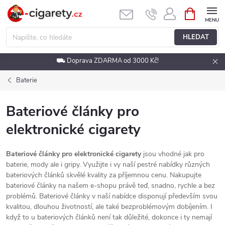
Přejít
NÁKUPNÍ
KOŠÍK
na
obsah
HLEDAT
⛟ Doprava ZDARMA od 3000 Kč!
Baterie
Bateriové články pro
elektronické cigarety
Bateriové články pro elektronické cigarety
jsou vhodné jak pro
baterie, mody ale i gripy. Využijte i vy naší pestré nabídky různých
bateriových článků skvělé kvality za příjemnou cenu. Nakupujte
bateriové články na našem e-shopu právě teď, snadno, rychle a bez
problémů. Bateriové články v naší nabídce disponují především svou
kvalitou, dlouhou životností, ale také bezproblémovým dobíjením. I
když to u bateriových článků není tak důležité, dokonce i ty nemají