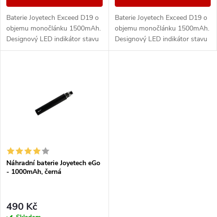
d
u
Baterie Joyetech Exceed D19 o
Baterie Joyetech Exceed D19 o
u
objemu monočlánku 1500mAh.
objemu monočlánku 1500mAh.
k
Designový LED indikátor stavu
Designový LED indikátor stavu
k
nabití je umístěn na vrchní části
nabití je umístěn na vrchní části
baterie. Mezi jeho další
baterie. Mezi jeho další
t
přednosti...
přednosti...
t
ů
ů
Náhradní baterie Joyetech eGo
- 1000mAh, černá
490 Kč