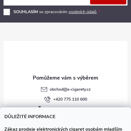
p
í
SOUHLASÍM
se zpracováním
osobních údajů
.
p
a
r
t
v
í
k
y
v
obchod
@
e-cigarety.cz
ý
+420 775 110 600
p
facebook.com/e-cigarety.cz
i
DŮLEŽITÉ INFORMACE
s
Zákaz prodeje elektronických cigaret osobám mladším