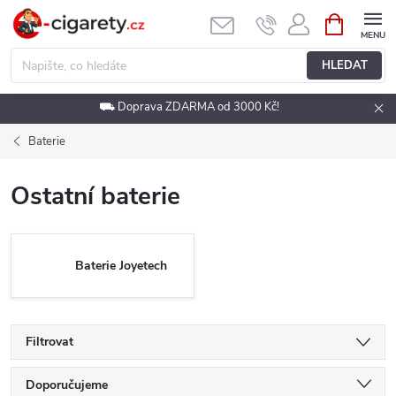
Přejít
NÁKUPNÍ
KOŠÍK
na
obsah
HLEDAT
⛟ Doprava ZDARMA od 3000 Kč!
Baterie
Ostatní baterie
Baterie Joyetech
Filtrovat
Ř
Doporučujeme