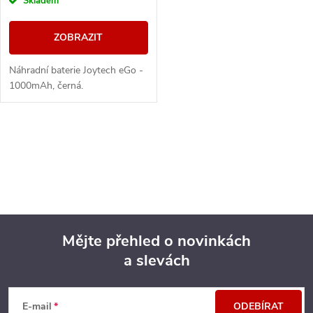
Skladem
ZOBRAZIT
Náhradní baterie Joytech eGo -
1000mAh, černá.
O
v
l
á
Mějte přehled o novinkách
d
a slevách
Z
a
á
c
E-mail
ODEBÍRAT