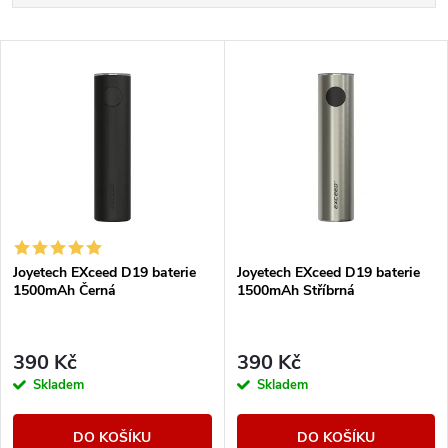
a
Nejlevnější
V
Nejdražší
z
ý
Nejprodávanější
e
p
Abecedně
n
i
í
s
Joyetech EXceed D19 baterie
Joyetech EXceed D19 baterie
p
1500mAh Černá
1500mAh Stříbrná
p
r
r
390 Kč
390 Kč
o
Skladem
Skladem
o
d
DO KOŠÍKU
DO KOŠÍKU