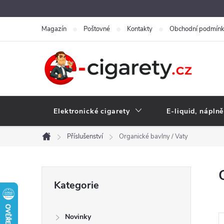
Přejít
na
Magazín
Poštovné
Kontakty
Obchodní podmín
obsah
Elektronické cigarety
E-liquid, náplně
Příslušenství
Organické bavlny / Vaty
Domů
P
Přeskočit
Kategorie
kategorie
o
Novinky