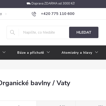
⛟ Doprava ZDARMA od 3000 Kč!
+420 775 110 600
ky
Podmínky ochrany osobních údajů
Velkoobchod
Pokyny k p
obchod@e-cigarety.cz
HLEDAT
Báze a příchutě
Atomizéry a hlavy
Organické bavlny / Vaty