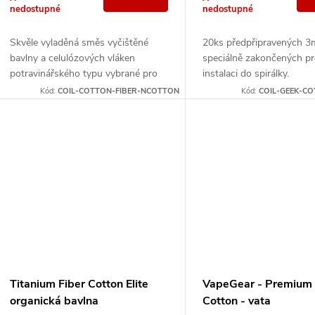
d
o
nedostupné
nedostupné
u
d
Skvěle vyladěná směs vyčištěné
20ks předpřipravených 3
bavlny a celulózových vláken
speciálně zakončených p
k
potravinářského typu vybrané pro
instalaci do spirálky.
u
své jedinečné vlastnosti.
Kód:
COIL-COTTON-FIBER-NCOTTON
Kód:
COIL-GEEK-C
t
k
ů
t
ů
Titanium Fiber Cotton Elite
VapeGear - Premium 
organická bavlna
Cotton - vata