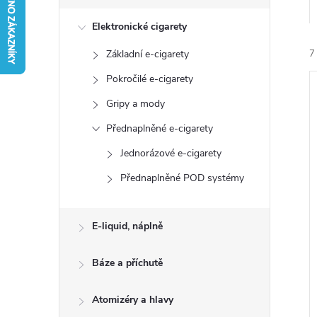
s
Elektronické cigarety
t
Základní e-cigarety
7
r
Pokročilé e-cigarety
a
Gripy a mody
Přednaplněné e-cigarety
n
Jednorázové e-cigarety
í
n
Přednaplněné POD systémy
i
í
E-liquid, náplně
p
Báze a příchutě
a
Atomizéry a hlavy