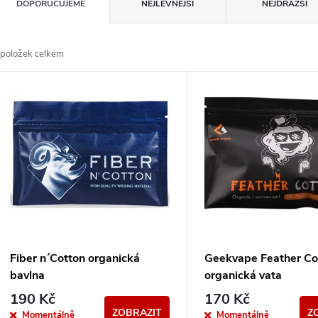
Ř
DOPORUČUJEME
NEJLEVNĚJŠÍ
NEJDRAŽŠÍ
a
položek celkem
z
V
e
ý
n
p
p
s
r
p
Fiber n´Cotton organická
Geekvape Feather Co
o
bavlna
organická vata
r
190 Kč
170 Kč
ZOBRAZIT
Z
Momentálně
Momentálně