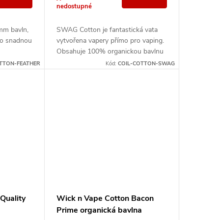
nedostupné
mm bavln,
SWAG Cotton je fantastická vata
ro snadnou
vytvořena vapery přímo pro vaping.
Obsahuje 100% organickou bavlnu
s perfektní odolností vůči vysokým
OTTON-FEATHER
Kód:
COIL-COTTON-SWAG
teplotám.
Quality
Wick n Vape Cotton Bacon
Prime organická bavlna