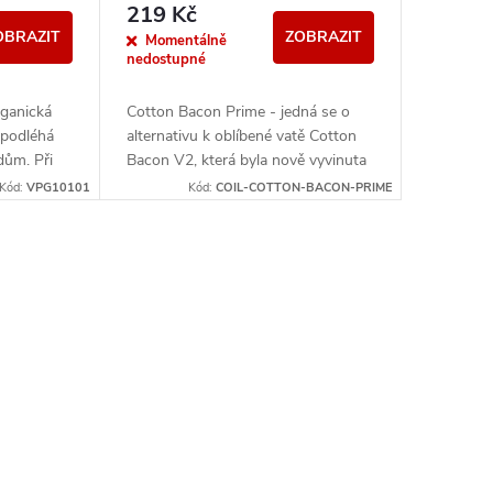
219 Kč
OBRAZIT
ZOBRAZIT
Momentálně
nedostupné
rganická
Cotton Bacon Prime - jedná se o
 podléhá
alternativu k oblíbené vatě Cotton
dům. Při
Bacon V2, která byla nově vyvinuta
ta žádná
pro ještě lepší savost a podání
Kód:
VPG10101
Kód:
COIL-COTTON-BACON-PRIME
chuti. Díky vláknům...