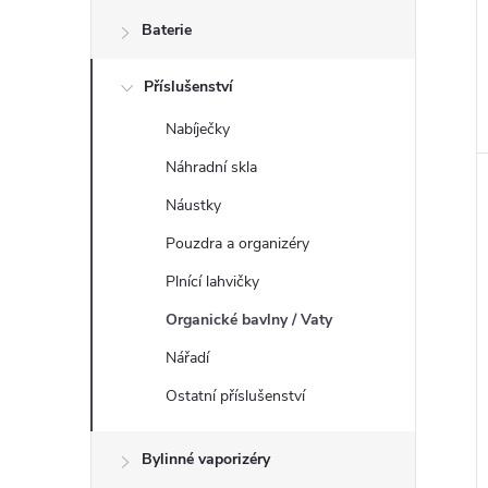
n
Baterie
e
Příslušenství
l
Nabíječky
Náhradní skla
Náustky
Pouzdra a organizéry
Plnící lahvičky
Organické bavlny / Vaty
Nářadí
Ostatní příslušenství
Bylinné vaporizéry