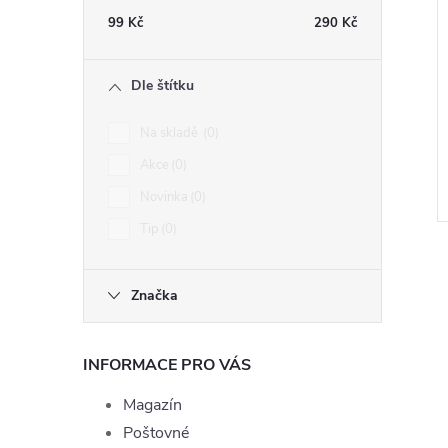
99
Kč
290
Kč
Dle štítku
Na skladě
0
Akce
0
Novinka
0
Tip
0
Značka
INFORMACE PRO VÁS
l
Magazín
Poštovné