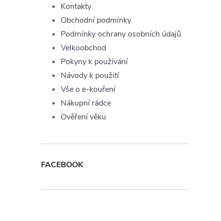
Kontakty
Obchodní podmínky
Podmínky ochrany osobních údajů
Velkoobchod
í
Pokyny k používání
Návody k použití
Vše o e-kouření
r
Nákupní rádce
Ověření věku
FACEBOOK