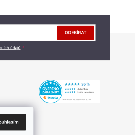
ODEBÍRAT
bních údajů
.
ouhlasím