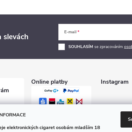
p
s
E-mail
u
a slevách
SOUHLASÍM
se zpracováním
oso
Online platby
Instagram
garety.c
INFORMACE
S
je elektronických cigaret osobám mladším 18
0 600