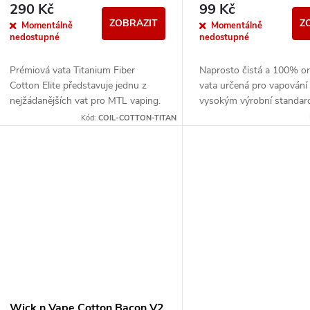
290 Kč
99 Kč
ZOBRAZIT
Z
Momentálně
Momentálně
nedostupné
nedostupné
Prémiová vata Titanium Fiber
Naprosto čistá a 100% o
Cotton Elite představuje jednu z
vata určená pro vapování
nejžádanějších vat pro MTL vaping.
vysokým výrobní standar
100% přírodní bavlna je
její přípravě nejsou použi
Kód:
COIL-COTTON-TITAN
zpracovávaná v 17 etapách, což...
aditiva, bělidla, ani...
Wick n Vape Cotton Bacon V2