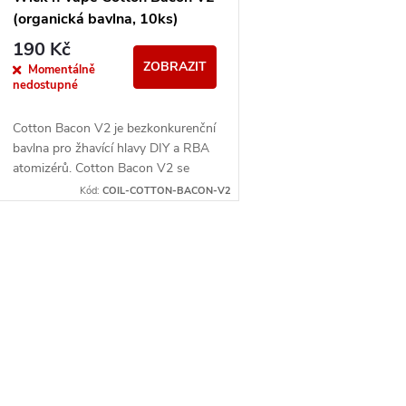
(organická bavlna, 10ks)
190 Kč
ZOBRAZIT
Momentálně
nedostupné
Cotton Bacon V2 je bezkonkurenční
bavlna pro žhavící hlavy DIY a RBA
atomizérů. Cotton Bacon V2 se
vyznačuje 100% zdravotní
Kód:
COIL-COTTON-BACON-V2
nezávadností a naprostou...
O
v
á