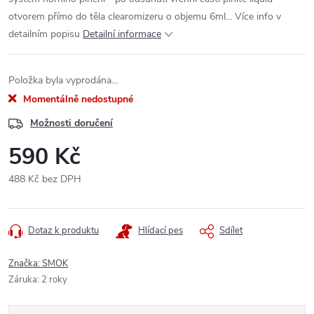
otvorem přímo do těla clearomizeru o objemu 6ml... Více info v
detailním popisu
Detailní informace
Položka byla vyprodána…
Momentálně nedostupné
Možnosti doručení
590 Kč
488 Kč bez DPH
Měrná
cena:
Dotaz k produktu
Hlídací pes
Sdílet
Značka:
SMOK
Záruka
:
2 roky