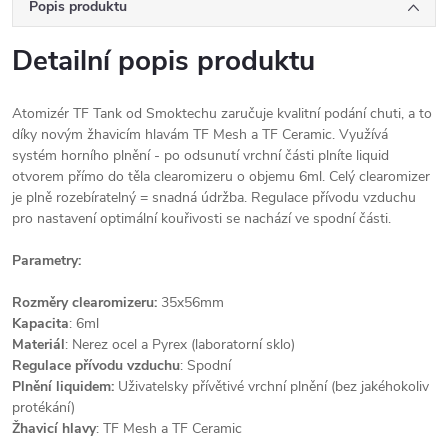
Popis produktu
Detailní popis produktu
Atomizér TF Tank od Smoktechu zaručuje kvalitní podání chuti, a to
díky novým žhavicím hlavám TF Mesh a TF Ceramic. Využívá
systém horního plnění - po odsunutí vrchní části plníte liquid
otvorem přímo do těla clearomizeru o objemu 6ml. Celý clearomizer
je plně rozebíratelný = snadná údržba. Regulace přívodu vzduchu
pro nastavení optimální kouřivosti se nachází ve spodní části.
Parametry:
Rozměry clearomizeru:
35x56mm
Kapacita
: 6ml
Materiál
: Nerez ocel a Pyrex (laboratorní sklo)
Regulace přívodu vzduchu
: Spodní
Plnění liquidem:
Uživatelsky přívětivé vrchní plnění (bez jakéhokoliv
protékání)
Žhavicí hlavy
: TF Mesh a TF Ceramic