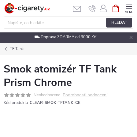
Přejít
NÁKUPNÍ
KOŠÍK
na
obsah
HLEDAT
⛟ Doprava ZDARMA od 3000 Kč!
TF Tank
Smok atomizér TF Tank
Prism Chrome
Podrobnosti hodnocení
Neohodnoceno
Kód produktu:
CLEAR-SMOK-TFTANK-CE