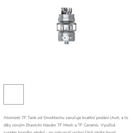
Atomizér TF Tank od Smoktechu zaručuje kvalitní podání chuti, a to
díky novým žhavicím hlavám TF Mesh a TF Ceramic. Využívá
systém horního plnění - po odsunutí vrchní části plníte liquid