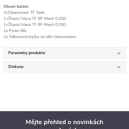
Obsah balení:
1×Clearomizer TF Tank
1×Žhavicí hlava TF BF-Mesh 0.25Ω
1×Žhavicí hlava TF BF-Mesh 0.35Ω
1x Pyrex tělo
1x Silikonová krytka na tělo clearomizeru
Parametry produktu
Diskuse
Mějte přehled o novinkách