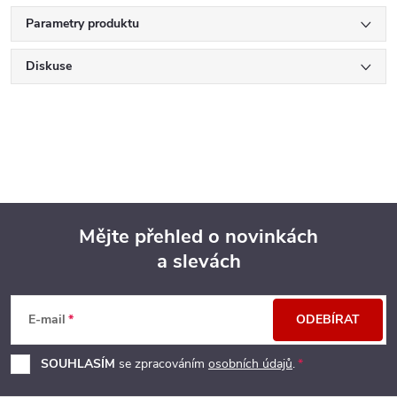
Parametry produktu
Diskuse
Mějte přehled o novinkách
a slevách
Z
á
E-mail
ODEBÍRAT
p
SOUHLASÍM
se zpracováním
osobních údajů
.