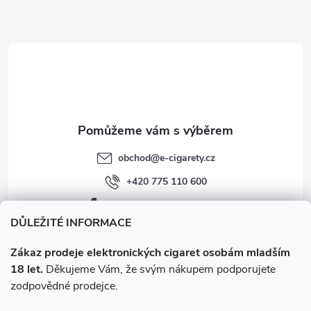
a
t
í
obchod
@
e-cigarety.cz
+420 775 110 600
facebook.com/e-cigarety.cz
DŮLEŽITÉ INFORMACE
Zákaz prodeje elektronických cigaret osobám mladším
18 let.
Děkujeme Vám, že svým nákupem podporujete
zodpovědné prodejce.