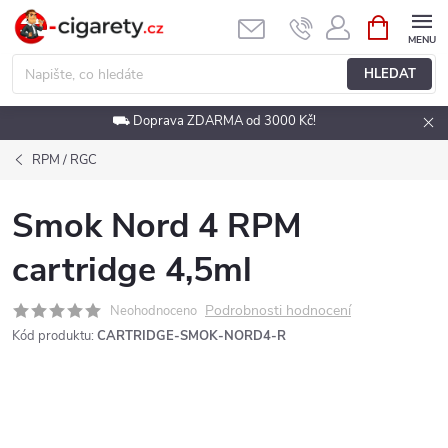
Přejít
NÁKUPNÍ
KOŠÍK
na
obsah
HLEDAT
⛟ Doprava ZDARMA od 3000 Kč!
RPM / RGC
Smok Nord 4 RPM
cartridge 4,5ml
Podrobnosti hodnocení
Neohodnoceno
Kód produktu:
CARTRIDGE-SMOK-NORD4-R