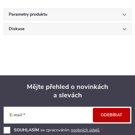
Parametry produktu
Diskuse
Mějte přehled o novinkách
a slevách
Z
á
E-mail
ODEBÍRAT
p
SOUHLASÍM
se zpracováním
osobních údajů
.