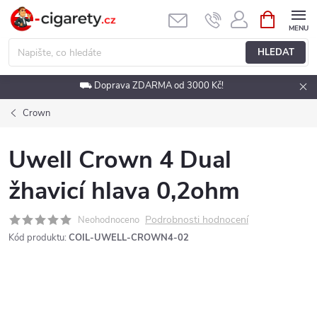
Přejít
NÁKUPNÍ
KOŠÍK
na
obsah
HLEDAT
⛟ Doprava ZDARMA od 3000 Kč!
Crown
Uwell Crown 4 Dual
žhavicí hlava 0,2ohm
Podrobnosti hodnocení
Neohodnoceno
Kód produktu:
COIL-UWELL-CROWN4-02