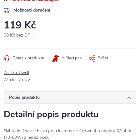
Možnosti doručení
119 Kč
98 Kč bez DPH
Měrná
cena:
Dotaz k produktu
Hlídací pes
Sdílet
Značka:
Uwell
Záruka
:
2 roky
Popis produktu
Detailní popis produktu
Náhradní žhavicí hlava pro clearomizer Crown 4 o odporu 0,2ohm
(70-80W) z nerez oceli.