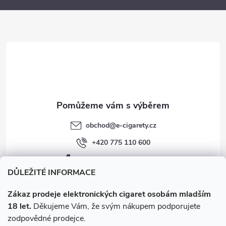
a
t
í
obchod
@
e-cigarety.cz
+420 775 110 600
facebook.com/e-cigarety.cz
DŮLEŽITÉ INFORMACE
Zákaz prodeje elektronických cigaret osobám mladším
18 let.
Děkujeme Vám, že svým nákupem podporujete
zodpovědné prodejce.