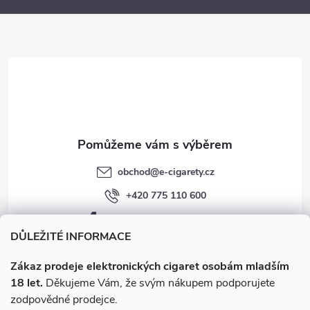
a
t
í
obchod
@
e-cigarety.cz
+420 775 110 600
facebook.com/e-cigarety.cz
DŮLEŽITÉ INFORMACE
Zákaz prodeje elektronických cigaret osobám mladším
18 let.
Děkujeme Vám, že svým nákupem podporujete
zodpovědné prodejce.