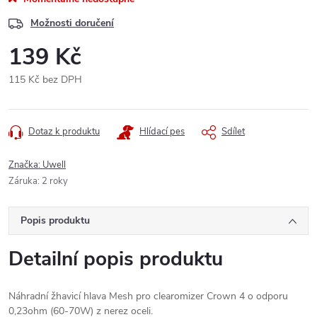
Možnosti doručení
139 Kč
115 Kč bez DPH
Měrná
cena:
Dotaz k produktu
Hlídací pes
Sdílet
Značka:
Uwell
Záruka
:
2 roky
Popis produktu
Detailní popis produktu
Náhradní žhavicí hlava Mesh pro clearomizer Crown 4 o odporu
0,23ohm (60-70W) z nerez oceli.