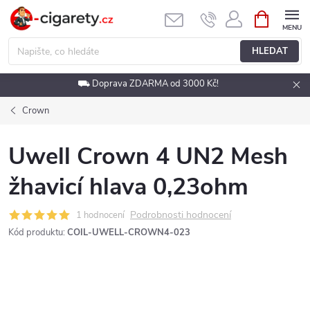
Přejít
NÁKUPNÍ
KOŠÍK
na
obsah
HLEDAT
⛟ Doprava ZDARMA od 3000 Kč!
Crown
Uwell Crown 4 UN2 Mesh
žhavicí hlava 0,23ohm
Podrobnosti hodnocení
1 hodnocení
Kód produktu:
COIL-UWELL-CROWN4-023