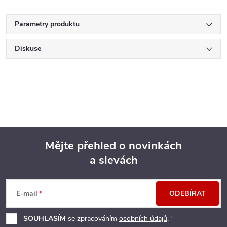
Parametry produktu
Diskuse
Mějte přehled o novinkách
a slevách
Z
á
E-mail
ODEBÍRAT
p
SOUHLASÍM
se zpracováním
osobních údajů
.