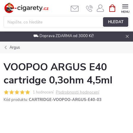
Přejít
NÁKUPNÍ
KOŠÍK
na
obsah
HLEDAT
⛟ Doprava ZDARMA od 3000 Kč!
Argus
VOOPOO ARGUS E40
cartridge 0,3ohm 4,5ml
Podrobnosti hodnocení
1 hodnocení
Kód produktu:
CARTRIDGE-VOOPOO-ARGUS-E40-03