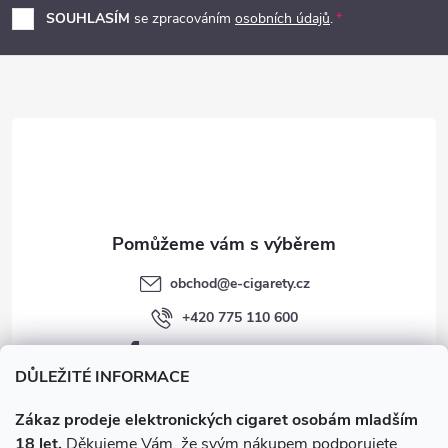
p
SOUHLASÍM
se zpracováním
osobních údajů
.
a
t
í
obchod
@
e-cigarety.cz
+420 775 110 600
facebook.com/e-cigarety.cz
DŮLEŽITÉ INFORMACE
Zákaz prodeje elektronických cigaret osobám mladším
18 let.
Děkujeme Vám, že svým nákupem podporujete