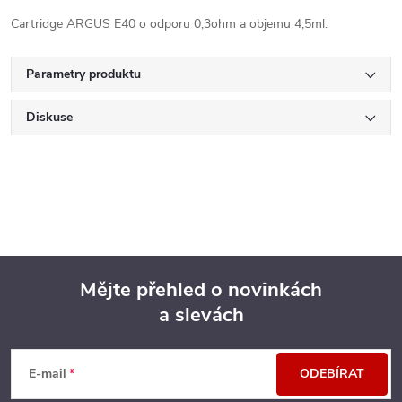
Cartridge ARGUS E40 o odporu 0,3ohm a objemu 4,5ml.
Parametry produktu
Diskuse
Mějte přehled o novinkách
a slevách
Z
á
E-mail
ODEBÍRAT