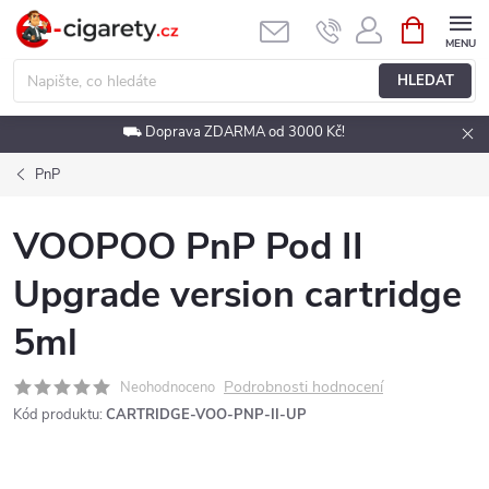
Přejít
NÁKUPNÍ
KOŠÍK
na
obsah
HLEDAT
⛟ Doprava ZDARMA od 3000 Kč!
PnP
VOOPOO PnP Pod II
Upgrade version cartridge
5ml
Podrobnosti hodnocení
Neohodnoceno
Kód produktu:
CARTRIDGE-VOO-PNP-II-UP