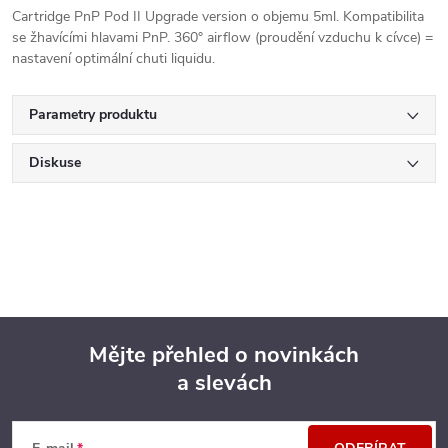
Cartridge PnP Pod II Upgrade version o objemu 5ml. Kompatibilita
se žhavícími hlavami PnP. 360° airflow (proudění vzduchu k cívce) =
nastavení optimální chuti liquidu.
Parametry produktu
Diskuse
Mějte přehled o novinkách
a slevách
Z