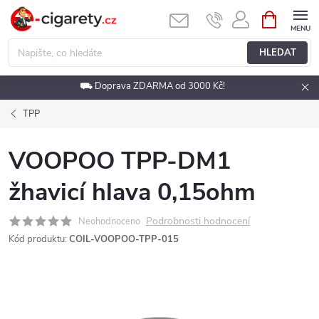
Přejít
NÁKUPNÍ
KOŠÍK
na
obsah
HLEDAT
⛟ Doprava ZDARMA od 3000 Kč!
TPP
VOOPOO TPP-DM1
žhavicí hlava 0,15ohm
Podrobnosti hodnocení
Neohodnoceno
Kód produktu:
COIL-VOOPOO-TPP-015