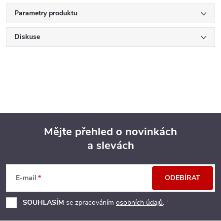
Parametry produktu
Diskuse
Mějte přehled o novinkách
a slevách
Z
á
E-mail
ODEBÍRAT
p
SOUHLASÍM
se zpracováním
osobních údajů
.