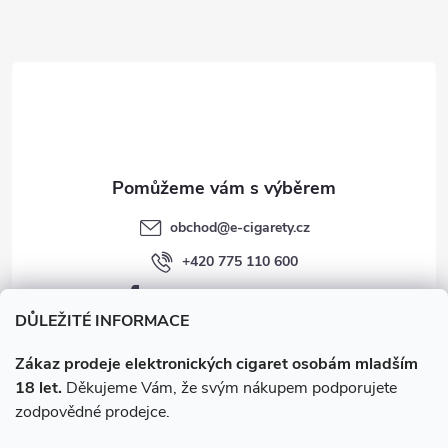
a
t
í
obchod
@
e-cigarety.cz
+420 775 110 600
facebook.com/e-cigarety.cz
DŮLEŽITÉ INFORMACE
Zákaz prodeje elektronických cigaret osobám mladším
18 let.
Děkujeme Vám, že svým nákupem podporujete
zodpovědné prodejce.