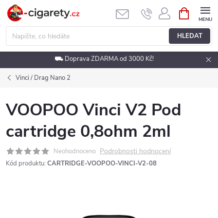
Přejít
NÁKUPNÍ
KOŠÍK
na
obsah
HLEDAT
⛟ Doprava ZDARMA od 3000 Kč!
Vinci / Drag Nano 2
VOOPOO Vinci V2 Pod
cartridge 0,8ohm 2ml
Podrobnosti hodnocení
Neohodnoceno
Kód produktu:
CARTRIDGE-VOOPOO-VINCI-V2-08