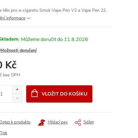
x tělo pro e-cigaretu Smok Vape Pen V2 a Vape Pen 22.
ilní informace
Skladem
11.8.2026
Možnosti doručení
0 Kč
č bez DPH
ná
:
VLOŽIT DO KOŠÍKU
Dotaz k produktu
Hlídací pes
Sdílet
Tisk