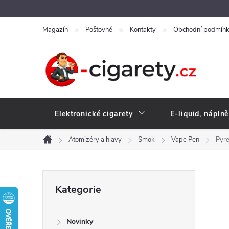
Přejít
na
Magazín
Poštovné
Kontakty
Obchodní podmín
obsah
Elektronické cigarety
E-liquid, náplně
Atomizéry a hlavy
Smok
Vape Pen
Pyre
Domů
P
Přeskočit
Kategorie
kategorie
o
Novinky