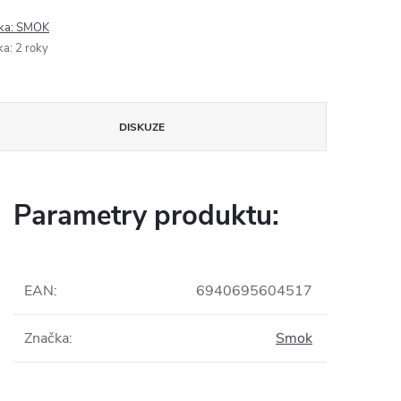
ka:
SMOK
ka
:
2 roky
DISKUZE
Parametry produktu:
EAN
:
6940695604517
Značka
:
Smok