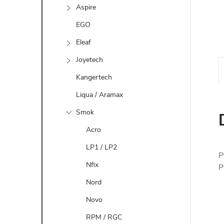
n
Aspire
e
EGO
Eleaf
l
Joyetech
Kangertech
Liqua / Aramax
Smok
Acro
LP1 / LP2
P
Nfix
P
Nord
Novo
RPM / RGC