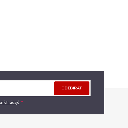
ODEBÍRAT
bních údajů
.