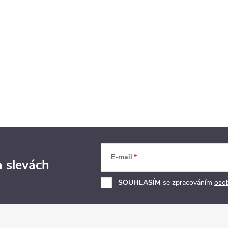
E-mail
a slevách
SOUHLASÍM
se zpracováním
oso