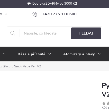
⛟ Doprava ZDARMA od 3000 Kč!
+420 775 110 600
ky
Podmínky ochrany osobních údajů
Velkoobchod
Pokyny k p
obchod@e-cigarety.cz
HLEDAT
Báze a příchutě
Atomizéry a hlavy
x tělo pro Smok Vape Pen V2
Py
V
Kód 