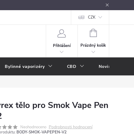
oužívání
Návody k použití
Vše o e-kouření
CZK
Nákupní rádce
NÁKUPNÍ
KOŠÍK
Prázdný košík
Přihlášení
Bylinné vaporizéry
CBD
Novinky
A
rex tělo pro Smok Vape Pen
2
Podrobnosti hodnocení
Neohodnoceno
produktu:
BODY-SMOK-VAPEPEN-V2