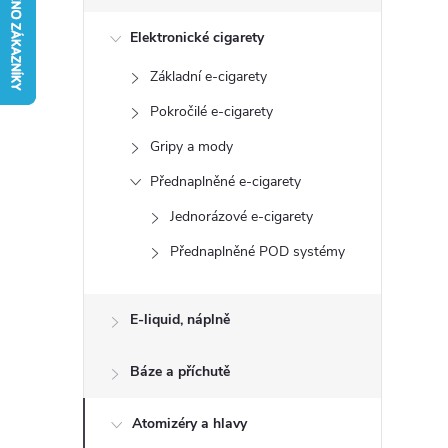
s
Elektronické cigarety
t
Základní e-cigarety
r
Pokročilé e-cigarety
a
Gripy a mody
Přednaplněné e-cigarety
n
Jednorázové e-cigarety
n
Přednaplněné POD systémy
í
E-liquid, náplně
p
Báze a příchutě
a
Atomizéry a hlavy