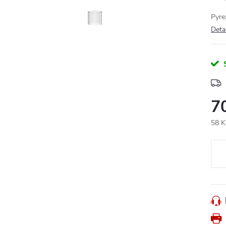
Pyre
Deta
7
58 K
Měr
cena