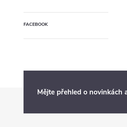
FACEBOOK
Z
Mějte přehled o novinkách
á
p