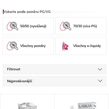
Vyberte podle poměru PG/VG
50/50 (vyvážený)
70/30 (více PG)
Všechny poměry
Všechny e-liquidy
Filtrovat
Ř
Nejprodávanější
a
Doporučujeme
V
Nejlevnější
z