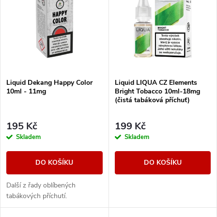
ý
Nejdražší
e
p
Abecedně
n
i
í
s
Liquid Dekang Happy Color
Liquid LIQUA CZ Elements
p
10ml - 11mg
Bright Tobacco 10ml-18mg
p
(čistá tabáková příchuť)
r
r
195 Kč
199 Kč
o
Skladem
Skladem
o
d
DO KOŠÍKU
DO KOŠÍKU
d
u
Další z řady oblíbených
u
tabákových příchutí.
k