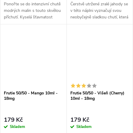
Ponořte se do intenzivní chutě
Čerstvě utržené zralé jahody se
modrých malin s touto skvělou
v této náplni vyznačují svou
příchutí. Kyselá šťavnatost
neobyčejně sladkou chutí, která
malin zde zdůrazňuje chladivý
vás nadchne a nebudete moci
závěr, který vytváří
se jí nabažit.
harmonický...
Frutie 50/50 - Mango 10ml -
Frutie 50/50 - Višeň (Cherry)
18mg
10ml - 18mg
179 Kč
179 Kč
Skladem
Skladem