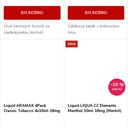
DO KOŠÍKU
DO KOŠÍKU
Chuť čerstvých hroznů se
Výběrový tabák s krémovými
sladkokyselou dochutí.
tóny.
Akce
–20 %
199 Kč
Liquid ARAMAX 4Pack
Liquid LIQUA CZ Elements
Classic Tobacco 4x10ml-18mg
Menthol 10ml-18mg (Mentol)