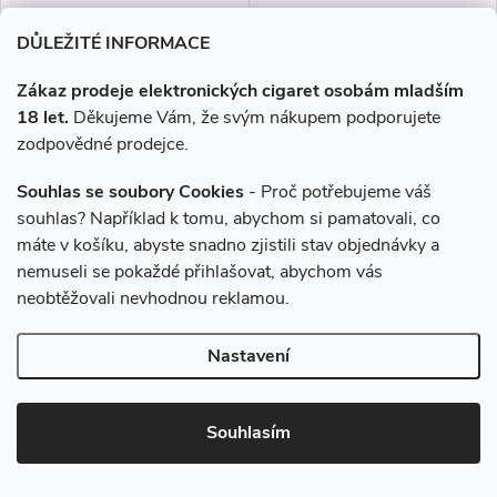
DŮLEŽITÉ INFORMACE
Zákaz prodeje elektronických cigaret osobám mladším
18 let.
Děkujeme Vám, že svým nákupem podporujete
zodpovědné prodejce.
Souhlas se soubory Cookies
- Proč potřebujeme váš
souhlas? Například k tomu, abychom si pamatovali, co
máte v košíku, abyste snadno zjistili stav objednávky a
Frutie 50/50 - Broskev (Peach)
Frutie BAR Juice - Hroznové
nemuseli se pokaždé přihlašovat, abychom vás
10ml - 0mg
víno (Grapie) 0mg
neobtěžovali nevhodnou reklamou.
179 Kč
219 Kč
Nastavení
Skladem
Skladem
Souhlasím
DO KOŠÍKU
DO KOŠÍKU
Dokonale vyzrálá, šťavnatá a
Tahle sladká a sytá chuť zralých