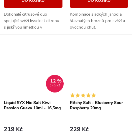
DO KOŠÍKU
DO KOŠÍKU
Dokonalé citrusové duo
Kombinace sladkých jahod a
spojující svěží kyselost citronu
šťavnatých hroznů pro svěží a
s jiskřivou limetkou v
ovocnou chuť.
kombinaci, která přináší
neodolatelné osvěžení a
výrazné tóny v každém
potahu....
–12 %
249 Kč
Liquid SYX Nic Salt Kiwi
Ritchy Salt - Blueberry Sour
Passion Guava 10ml - 16,5mg
Raspberry 20mg
219 Kč
229 Kč