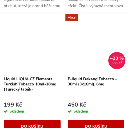
příchut, která je oproti běžnému
efekt. Čistá, výrazná mentolová
tabáku jemnější a nasládlejší. Z
chuť pro milovníky silného
Akce
nabídky e-liquidů je tato
osvěžení.
značka...
–23 %
585 Kč
Liquid LIQUA CZ Elements
E-liquid Dekang Tobacco -
Turkish Tobacco 10ml-18mg
30ml (3x10ml), 6mg
(Turecký tabák)
199 Kč
450 Kč
Skladem
Skladem
DO KOŠÍKU
DO KOŠÍKU