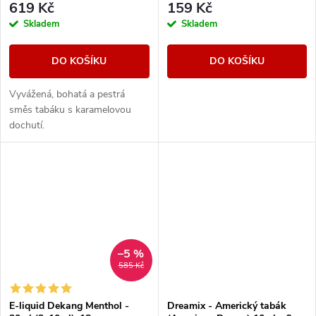
619 Kč
159 Kč
Skladem
Skladem
DO KOŠÍKU
DO KOŠÍKU
Vyvážená, bohatá a pestrá
směs tabáku s karamelovou
dochutí.
–5 %
585 Kč
E-liquid Dekang Menthol -
Dreamix - Americký tabák