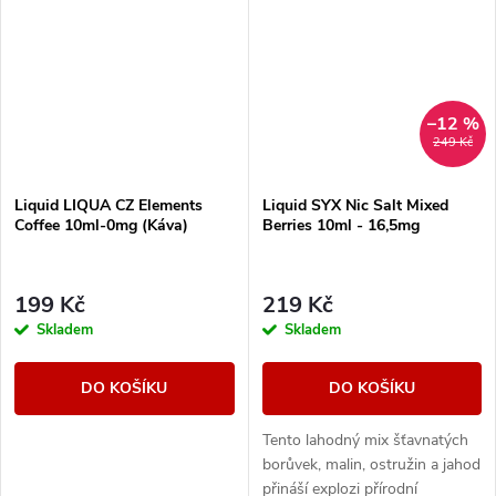
–12 %
249 Kč
Liquid LIQUA CZ Elements
Liquid SYX Nic Salt Mixed
Coffee 10ml-0mg (Káva)
Berries 10ml - 16,5mg
199 Kč
219 Kč
Skladem
Skladem
DO KOŠÍKU
DO KOŠÍKU
Tento lahodný mix šťavnatých
borůvek, malin, ostružin a jahod
přináší explozi přírodní