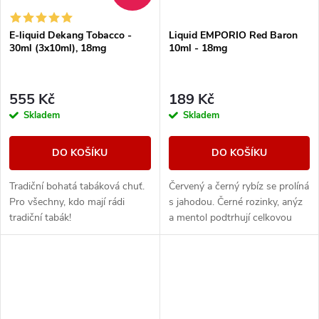
E-liquid Dekang Tobacco -
Liquid EMPORIO Red Baron
30ml (3x10ml), 18mg
10ml - 18mg
555 Kč
189 Kč
Skladem
Skladem
DO KOŠÍKU
DO KOŠÍKU
Tradiční bohatá tabáková chuť.
Červený a černý rybíz se prolíná
Pro všechny, kdo mají rádi
s jahodou. Černé rozinky, anýz
tradiční tabák!
a mentol podtrhují celkovou
kompozici.