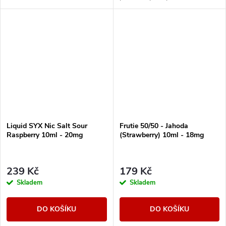
sladkosti a svěžesti v každém
potahu.
Liquid SYX Nic Salt Sour
Frutie 50/50 - Jahoda
Raspberry 10ml - 20mg
(Strawberry) 10ml - 18mg
239 Kč
179 Kč
Skladem
Skladem
DO KOŠÍKU
DO KOŠÍKU