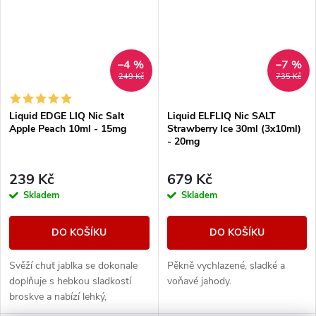
–4 %
–7 %
249 Kč
735 Kč
Liquid EDGE LIQ Nic Salt
Liquid ELFLIQ Nic SALT
Apple Peach 10ml - 15mg
Strawberry Ice 30ml (3x10ml)
- 20mg
239 Kč
679 Kč
Skladem
Skladem
DO KOŠÍKU
DO KOŠÍKU
Svěží chuť jablka se dokonale
Pěkně vychlazené, sladké a
doplňuje s hebkou sladkostí
voňavé jahody.
broskve a nabízí lehký,
harmonický ovocný zážitek.