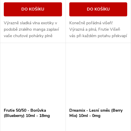
DO KOŠÍKU
DO KOŠÍKU
Výrazně sladká vlna exotiky v
Konečně pořádná višeň!
podobě zralého manga zaplaví
Výrazná a plná, Frutie Višeň
vaše chuťové pohárky plně
vás při každém potahu překvapí
ovocnou příchutí.
svou intenzivní a věrnou chutí,
které se nebudete moci nabažit.
Frutie 50/50 - Borůvka
Dreamix - Lesní směs (Berry
(Blueberry) 10ml - 18mg
Mix) 10ml - 0mg