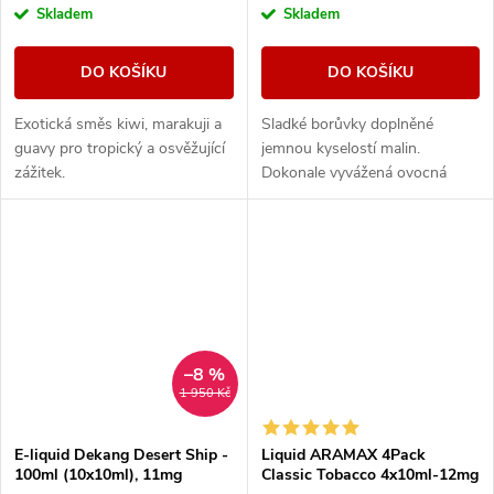
Skladem
Skladem
DO KOŠÍKU
DO KOŠÍKU
Exotická směs kiwi, marakuji a
Sladké borůvky doplněné
guavy pro tropický a osvěžující
jemnou kyselostí malin.
zážitek.
Dokonale vyvážená ovocná
směs, která kombinuje sladké i
svěží tóny.
–8 %
1 950 Kč
E-liquid Dekang Desert Ship -
Liquid ARAMAX 4Pack
100ml (10x10ml), 11mg
Classic Tobacco 4x10ml-12mg