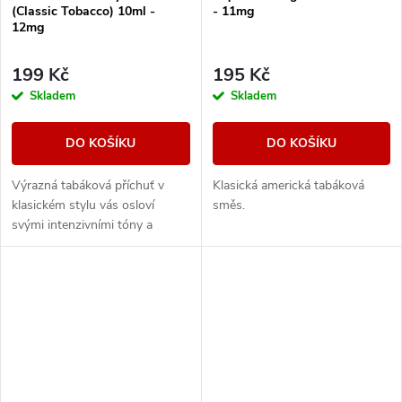
(Classic Tobacco) 10ml -
- 11mg
12mg
199 Kč
195 Kč
Skladem
Skladem
DO KOŠÍKU
DO KOŠÍKU
Výrazná tabáková příchuť v
Klasická americká tabáková
klasickém stylu vás osloví
směs.
svými intenzivními tóny a
dřevitou dochutí.