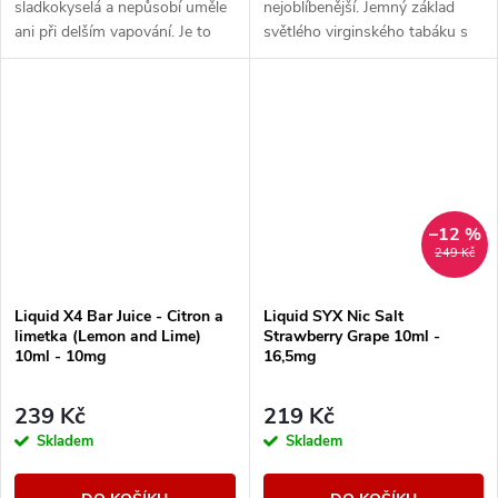
sladkokyselá a nepůsobí uměle
nejoblíbenější. Jemný základ
ani při delším vapování. Je to
světlého virginského tabáku s
ten typ e-liquidu, který tě
sebou nese nenápadné lehce
neunaví a klidně ho zvládneš...
nasládlé tóny. Výborná příchuť
pro...
–12 %
249 Kč
Liquid X4 Bar Juice - Citron a
Liquid SYX Nic Salt
limetka (Lemon and Lime)
Strawberry Grape 10ml -
10ml - 10mg
16,5mg
239 Kč
219 Kč
Skladem
Skladem