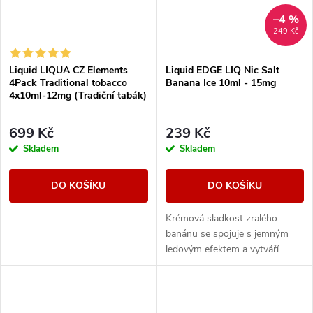
–4 %
249 Kč
Liquid LIQUA CZ Elements
Liquid EDGE LIQ Nic Salt
4Pack Traditional tobacco
Banana Ice 10ml - 15mg
4x10ml-12mg (Tradiční tabák)
699 Kč
239 Kč
Skladem
Skladem
DO KOŠÍKU
DO KOŠÍKU
Krémová sladkost zralého
banánu se spojuje s jemným
ledovým efektem a vytváří
hladkou, osvěžující chuť s
příjemně chladivým dozvukem.