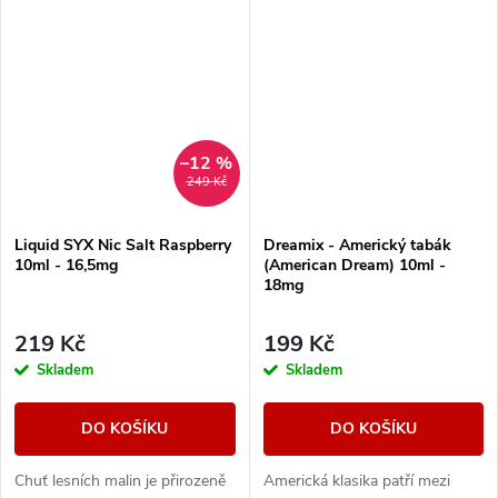
–12 %
249 Kč
Liquid SYX Nic Salt Raspberry
Dreamix - Americký tabák
10ml - 16,5mg
(American Dream) 10ml -
18mg
219 Kč
199 Kč
Skladem
Skladem
DO KOŠÍKU
DO KOŠÍKU
Chuť lesních malin je přirozeně
Americká klasika patří mezi