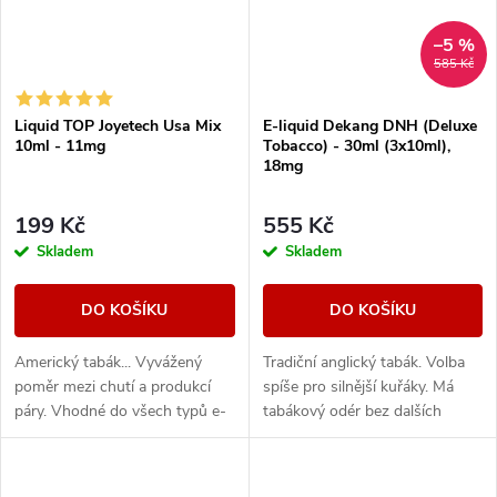
–5 %
585 Kč
Liquid TOP Joyetech Usa Mix
E-liquid Dekang DNH (Deluxe
10ml - 11mg
Tobacco) - 30ml (3x10ml),
18mg
199 Kč
555 Kč
Skladem
Skladem
DO KOŠÍKU
DO KOŠÍKU
Americký tabák... Vyvážený
Tradiční anglický tabák. Volba
poměr mezi chutí a produkcí
spíše pro silnější kuřáky. Má
páry. Vhodné do všech typů e-
tabákový odér bez dalších
cigaret
aromatických prvků.