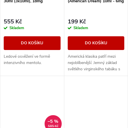
30ml (3x10ml), 18mg
(American Dream) 10ml - 6mg
555 Kč
199 Kč
Skladem
Skladem
DO KOŠÍKU
DO KOŠÍKU
Ledové osvěžení ve formě
Americká klasika patří mezi
intenzivního mentolu.
nejoblíbenější. Jemný základ
světlého virginského tabáku s
sebou nese nenápadné lehce
nasládlé tóny. Výborná příchuť
pro...
–5 %
585 Kč