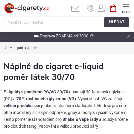
Přejít
NÁKUPNÍ
KOŠÍK
na
obsah
HLEDAT
⛟ Doprava ZDARMA od 3000 Kč!
E-liquid, náplně
Náplně do cigaret e-liquid
poměr látek 30/70
E-liquidy s poměrem PG/VG 30/70
obsahují 30 % propylenglykolu
(PG) a
70 % rostlinného glycerinu (VG)
. Vyšší obsah VG zajišťuje
velkou produkci páry
, hladší inhalaci a sladší chuť. Hodí se pro sub-
ohm atomizéry s nízkým odporem, gripy a mody s vyšším výkonem.
Tento poměr je standardem pro
Shake & Vape řady
a liquidy určené
pro cloud chasing (vapování s velkou produkcí páry).