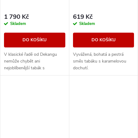
1 790 Kč
619 Kč
Skladem
Skladem
DO KOŠÍKU
DO KOŠÍKU
V klasické řadě od Dekangu
Vyvážená, bohatá a pestrá
nemůže chybět ani
směs tabáku s karamelovou
nejoblíbenější tabák s
dochutí.
legendárním velbloudem.