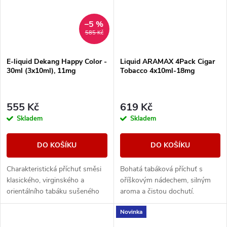
–5 %
585 Kč
E-liquid Dekang Happy Color -
Liquid ARAMAX 4Pack Cigar
30ml (3x10ml), 11mg
Tobacco 4x10ml-18mg
555 Kč
619 Kč
Skladem
Skladem
DO KOŠÍKU
DO KOŠÍKU
Charakteristická příchuť směsi
Bohatá tabáková příchuť s
klasického, virginského a
oříškovým nádechem, silným
orientálního tabáku sušeného
aroma a čistou dochutí.
žárem slunce.
Novinka