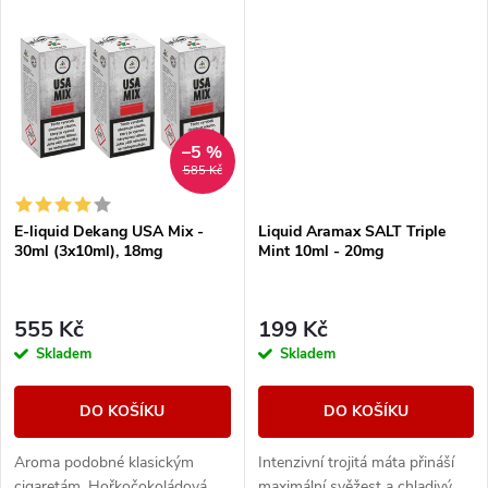
k
t
t
ů
ů
–5 %
585 Kč
E-liquid Dekang USA Mix -
Liquid Aramax SALT Triple
30ml (3x10ml), 18mg
Mint 10ml - 20mg
555 Kč
199 Kč
Skladem
Skladem
DO KOŠÍKU
DO KOŠÍKU
Aroma podobné klasickým
Intenzivní trojitá máta přináší
cigaretám. Hořkočokoládová
maximální svěžest a chladivý