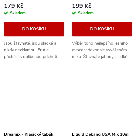
179 Kč
199 Kč
Skladem
Skladem
DO KOŠÍKU
DO KOŠÍKU
Jsou šťavnaté, jsou sladké a
Výběr toho nejlepšího lesního
nikdy nezklamou. Frutie
ovoce v dokonale vyváženém
přichází s oblíbenou příchutí
mixu. Šťavnaté jahody, sladké
borůvek, která vám prostě
maliny nebo vyzrálé borůvky, to
nesmí chybět. Plná chuť zralých
vše v jedné vynikající náplni.
borůvek zaútočí...
Dreamix - Klasický tabák
Liquid Dekang USA Mix 10ml