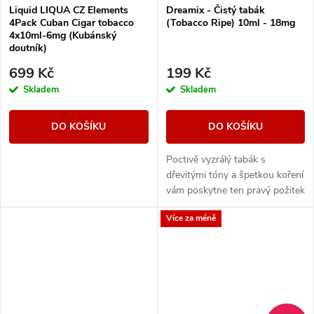
Liquid LIQUA CZ Elements
Dreamix - Čistý tabák
4Pack Cuban Cigar tobacco
(Tobacco Ripe) 10ml - 18mg
4x10ml-6mg (Kubánský
doutník)
699 Kč
199 Kč
Skladem
Skladem
DO KOŠÍKU
DO KOŠÍKU
Poctivě vyzrálý tabák s
dřevitými tóny a špetkou koření
vám poskytne ten pravý požitek
z vapování vynikající tabákové
Více za méně
příchutě.