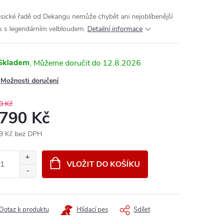
asické řadě od Dekangu nemůže chybět ani nejoblíbenější
k s legendárním velbloudem.
Detailní informace
Skladem
12.8.2026
Možnosti doručení
0 Kč
 790 Kč
9 Kč bez DPH
ná
:
VLOŽIT DO KOŠÍKU
Dotaz k produktu
Hlídací pes
Sdílet