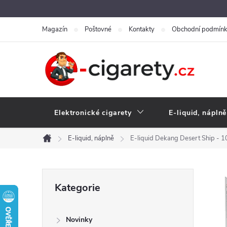
Přejít
na
Magazín
Poštovné
Kontakty
Obchodní podmín
obsah
Elektronické cigarety
E-liquid, náplně
E-liquid, náplně
E-liquid Dekang Desert Ship - 
Domů
P
Přeskočit
Kategorie
kategorie
o
Novinky