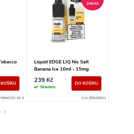
249 Kč
Tobacco
Liquid EDGE LIQ Nic Salt
Liquid 
Banana Ice 10ml - 15mg
Blackbe
239 Kč
199 K
 KOŠÍKU
DO KOŠÍKU
Skladem
Sklad
-TOBACCO-10-3
Kód:
EDG10011