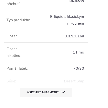
Tabákové
příchutí
:
E-liquid s klasickým
Typ produktu
:
nikotinem
Obsah
:
10 x 10 ml
Obsah
11 mg
nikotinu
:
Poměr látek
:
70/30
Série
:
Desert Ship
VŠECHNY PARAMETRY