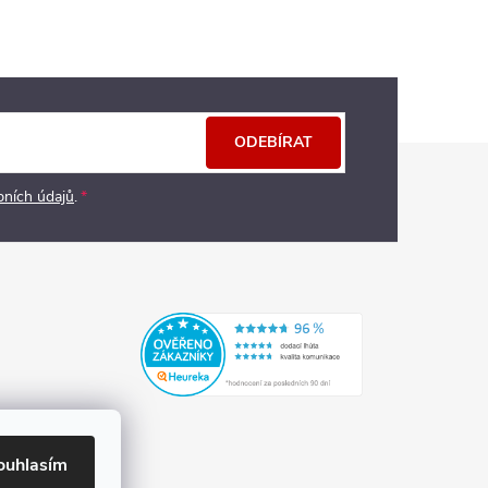
ODEBÍRAT
bních údajů
.
ouhlasím