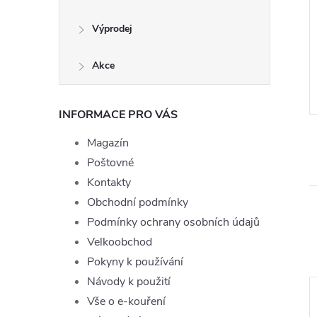
 Joyetech Apple
Liquid TOP Joyetech Cigar
Výprodej
mg
10ml - 16mg
199 Kč
Akce
DO KOŠÍKU
Momentálně
ZOBRAZIT
nedostupné
d:
LIQ-TOPJOYE-APPLE-10-11
Kód:
LIQ-TOPJOYE-CIGAR-10-16
INFORMACE PRO VÁS
Magazín
Poštovné
Kontakty
Obchodní podmínky
Podmínky ochrany osobních údajů
Velkoobchod
Pokyny k používání
Návody k použití
Vše o e-kouření