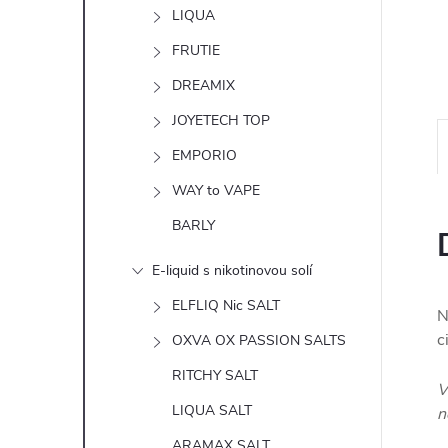
n
LIQUA
e
FRUTIE
DREAMIX
l
JOYETECH TOP
EMPORIO
WAY to VAPE
BARLY
E-liquid s nikotinovou solí
ELFLIQ Nic SALT
N
c
OXVA OX PASSION SALTS
RITCHY SALT
V
LIQUA SALT
n
ARAMAX SALT