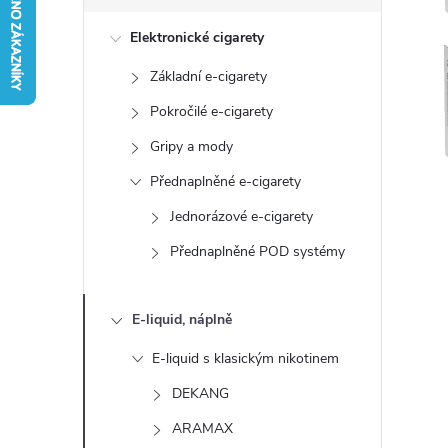
s
Elektronické cigarety
t
Základní e-cigarety
r
Pokročilé e-cigarety
a
Gripy a mody
Přednaplněné e-cigarety
n
Jednorázové e-cigarety
n
Přednaplněné POD systémy
í
E-liquid, náplně
p
E-liquid s klasickým nikotinem
a
DEKANG
ARAMAX