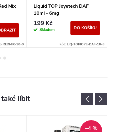
Red Mix
Liquid TOP Joyetech DAF
Liquid 
10ml - 6mg
10ml -
199 Kč
199 K
DO KOŠÍKU
Skladem
Momen
OBRAZIT
nedostup
E-REDMIX-10-0
Kód:
LIQ-TOPJOYE-DAF-10-6
–4 %