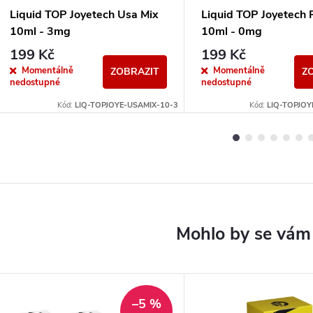
Liquid TOP Joyetech Usa Mix
Liquid TOP Joyetech 
10ml - 3mg
10ml - 0mg
199 Kč
199 Kč
Momentálně
Momentálně
ZOBRAZIT
Z
nedostupné
nedostupné
Kód:
LIQ-TOPJOYE-USAMIX-10-3
Kód:
LIQ-TOPJOY
–5 %