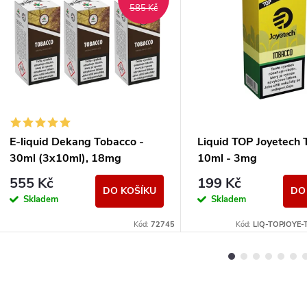
585 Kč
E-liquid Dekang Tobacco -
Liquid TOP Joyetech 
30ml (3x10ml), 18mg
10ml - 3mg
555 Kč
199 Kč
DO KOŠÍKU
DO
Skladem
Skladem
Kód:
72745
Kód:
LIQ-TOPJOYE