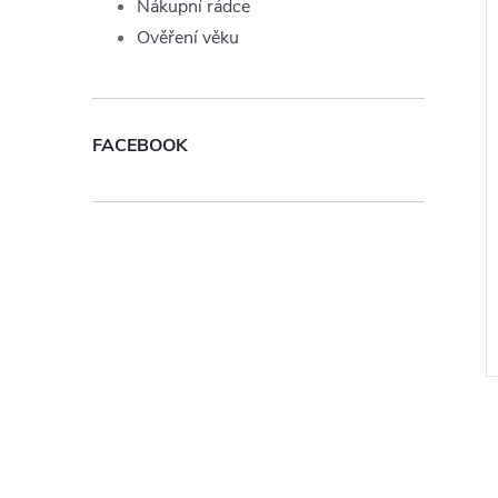
Nákupní rádce
Ověření věku
FACEBOOK
Joyetech Ice 10ml
Liquid TOP Joyetech Coffee
10ml - 3mg
199 Kč
DO KOŠÍKU
ZOBRAZIT
Momentálně
nedostupné
Kód:
LIQ-TOPJOYE-ICE-10-11
Kód:
LIQ-TOPJOYE-COFFEE-10-3