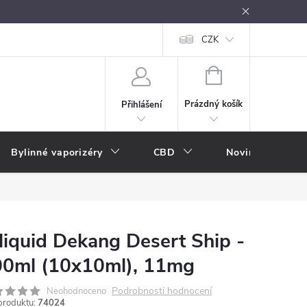
oužívání
Návody k použití
Vše o e-kouření
CZK
Nákupní rádce
NÁKUPNÍ
KOŠÍK
Prázdný košík
Přihlášení
Bylinné vaporizéry
CBD
Novinky
A
liquid Dekang Desert Ship -
0ml (10x10ml), 11mg
Podrobnosti hodnocení
Neohodnoceno
produktu:
74024