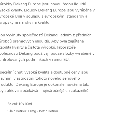
ýrobky Dekang Europe jsou novou řadou liquidů
ysoké kvality. Liquidy Dekang Europe jsou vyráběné v
vropské Unii v souladu s evropskými standardy a
vropskými nároky na kvalitu.
sou vyvinuty společností Dekang, jedním z předních
ýrobců prémiových eliquidů. Aby byla zajištěna
tabilita kvality a čistota výrobků, laboratoře
polečnosti Dekang používají pouze složky vyráběné v
ontrolovaných podmínkách v rámci EU.
peciální chuť, vysoká kvalita a dostupné ceny jsou
lavními vlastnostmi tohoto nového sériového
roduktu. Dekang Europe je dokonale navržena tak,
by splňovala očekávání nejnáročnějších zákazníků.
Balení: 10x10ml
Síla nikotinu: 11mg - bez nikotinu