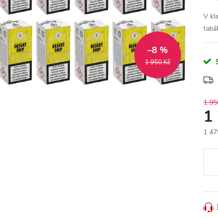
V kl
tabá
–8 %
1 950 Kč
1 95
1
1 47
Měr
cena