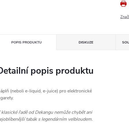
Znač
POPIS PRODUKTU
DISKUZE
SOU
Detailní popis produktu
áplň (neboli e-liquid, e-juice) pro elektronické
igarety.
 klasické řadě od Dekangu nemůže chybět ani
ejoblíbenější tabák s legendárním velbloudem.