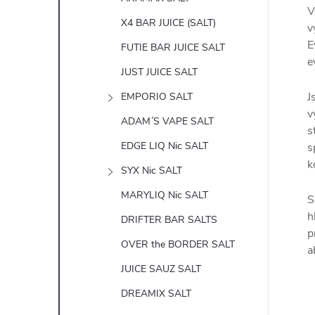
V
X4 BAR JUICE (SALT)
v
E
FUTIE BAR JUICE SALT
e
JUST JUICE SALT
J
EMPORIO SALT
v
ADAM´S VAPE SALT
s
EDGE LIQ Nic SALT
s
k
SYX Nic SALT
MARYLIQ Nic SALT
S
h
DRIFTER BAR SALTS
p
OVER the BORDER SALT
a
JUICE SAUZ SALT
DREAMIX SALT