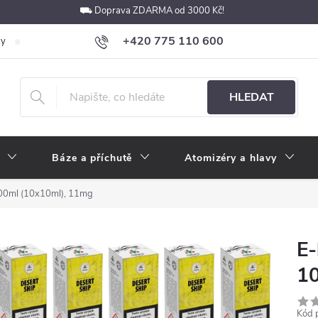
⛟ Doprava ZDARMA od 3000 Kč!
+420 775 110 600
ky
Podmínky ochrany osobních údajů
Velkoobchod
Pokyny k p
obchod@e-cigarety.cz
HLEDAT
Báze a příchutě
Atomizéry a hlavy
100ml (10x10ml), 11mg
E-
10
Kód 