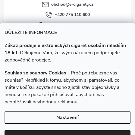
obchod
@
e-cigarety.cz
+420 775 110 600
facebook.com/e-cigarety.cz
DŮLEŽITÉ INFORMACE
Zákaz prodeje elektronických cigaret osobám mladším
18 let.
Děkujeme Vám, že svým nákupem podporujete
zodpovědné prodejce.
Souhlas se soubory Cookies
- Proč potřebujeme váš
souhlas? Například k tomu, abychom si pamatovali, co
máte v košíku, abyste snadno zjistili stav objednávky a
Instagram
nemuseli se pokaždé přihlašovat, abychom vás
neobtěžovali nevhodnou reklamou.
Copyright 2026
e-cigarety.cz
. Všechna práva vyhrazena.
Upravit
Nastavení
nastavení cookies
Vytvořil Shoptet