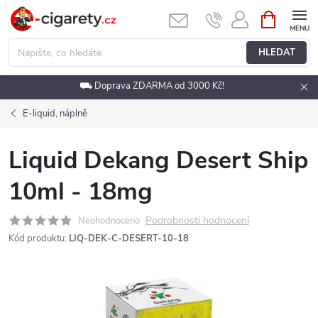
Přejít
NÁKUPNÍ
KOŠÍK
na
obsah
HLEDAT
⛟ Doprava ZDARMA od 3000 Kč!
E-liquid, náplně
Liquid Dekang Desert Ship
10ml - 18mg
Podrobnosti hodnocení
Neohodnoceno
Kód produktu:
LIQ-DEK-C-DESERT-10-18