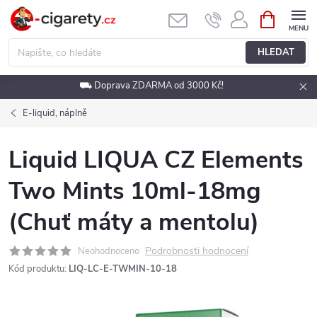
Přejít
NÁKUPNÍ
KOŠÍK
na
obsah
HLEDAT
⛟ Doprava ZDARMA od 3000 Kč!
E-liquid, náplně
Liquid LIQUA CZ Elements
Two Mints 10ml-18mg
(Chuť máty a mentolu)
Podrobnosti hodnocení
Neohodnoceno
Kód produktu:
LIQ-LC-E-TWMIN-10-18