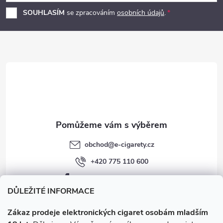
p
SOUHLASÍM
se zpracováním
osobních údajů
.
a
t
í
obchod
@
e-cigarety.cz
+420 775 110 600
facebook.com/e-cigarety.cz
DŮLEŽITÉ INFORMACE
Zákaz prodeje elektronických cigaret osobám mladším