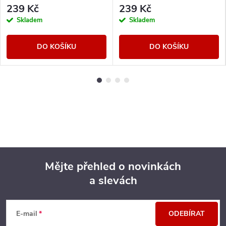
239 Kč
239 Kč
Skladem
Skladem
DO KOŠÍKU
DO KOŠÍKU
Mějte přehled o novinkách
a slevách
Z
á
E-mail
ODEBÍRAT