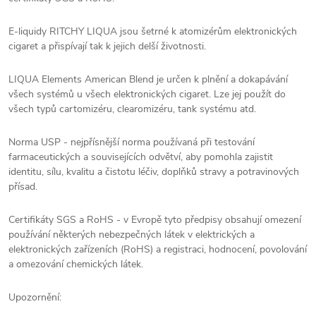
E-liquidy RITCHY LIQUA jsou šetrné k atomizérům elektronických
cigaret a přispívají tak k jejich delší životnosti.
LIQUA Elements American Blend je určen k plnění a dokapávání
všech systémů u všech elektronických cigaret. Lze jej použít do
všech typů cartomizéru, clearomizéru, tank systému atd.
Norma USP - nejpřísnější norma používaná při testování
farmaceutických a souvisejících odvětví, aby pomohla zajistit
identitu, sílu, kvalitu a čistotu léčiv, doplňků stravy a potravinových
přísad.
Certifikáty SGS a RoHS - v Evropě tyto předpisy obsahují omezení
používání některých nebezpečných látek v elektrických a
elektronických zařízeních (RoHS) a registraci, hodnocení, povolování
a omezování chemických látek.
Upozornění: