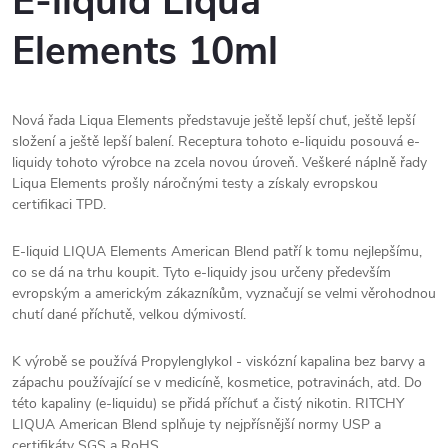
E-liquid Liqua
Elements 10ml
Nová řada Liqua Elements představuje ještě lepší chuť, ještě lepší
složení a ještě lepší balení. Receptura tohoto e-liquidu posouvá e-
liquidy tohoto výrobce na zcela novou úroveň. Veškeré náplně řady
Liqua Elements prošly náročnými testy a získaly evropskou
certifikaci TPD.
E-liquid LIQUA Elements American Blend patří k tomu nejlepšímu,
co se dá na trhu koupit. Tyto e-liquidy jsou určeny především
evropským a americkým zákazníkům, vyznačují se velmi věrohodnou
chutí dané příchutě, velkou dýmivostí.
K výrobě se používá Propylenglykol - viskózní kapalina bez barvy a
zápachu používající se v medicíně, kosmetice, potravinách, atd. Do
této kapaliny (e-liquidu) se přidá příchuť a čistý nikotin. RITCHY
LIQUA American Blend splňuje ty nejpřísnější normy USP a
certifikáty SGS a RoHS.