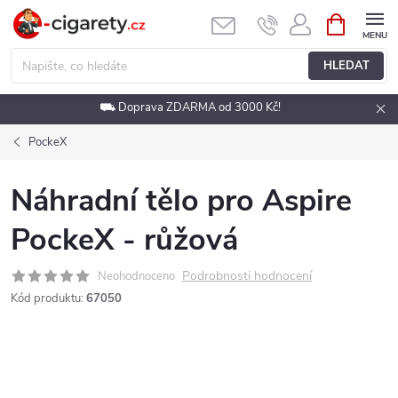
Přejít
NÁKUPNÍ
KOŠÍK
na
obsah
HLEDAT
⛟ Doprava ZDARMA od 3000 Kč!
PockeX
Náhradní tělo pro Aspire
PockeX - růžová
Podrobnosti hodnocení
Neohodnoceno
Kód produktu:
67050