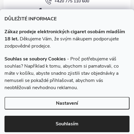
+420 775 110 600
facebook.com/e-cigarety.cz
DŮLEŽITÉ INFORMACE
Zákaz prodeje elektronických cigaret osobám mladším
18 let.
Děkujeme Vám, že svým nákupem podporujete
zodpovědné prodejce.
Souhlas se soubory Cookies
- Proč potřebujeme váš
souhlas? Například k tomu, abychom si pamatovali, co
máte v košíku, abyste snadno zjistili stav objednávky a
Instagram
nemuseli se pokaždé přihlašovat, abychom vás
neobtěžovali nevhodnou reklamou.
Copyright 2026
e-cigarety.cz
. Všechna práva vyhrazena.
Upravit
Nastavení
nastavení cookies
Vytvořil Shoptet
Souhlasím