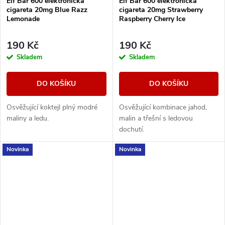
Elf Bar 600 elektronická
Elf Bar 600 elektronická
cigareta 20mg Blue Razz
cigareta 20mg Strawberry
Lemonade
Raspberry Cherry Ice
190 Kč
190 Kč
Skladem
Skladem
DO KOŠÍKU
DO KOŠÍKU
Osvěžující koktejl plný modré
Osvěžující kombinace jahod,
maliny a ledu.
malin a třešní s ledovou
dochutí.
Novinka
Novinka