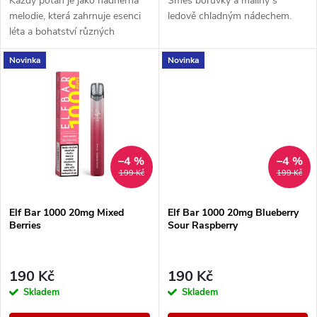
u
Každý potah je jako nádherná
Směs borůvky a maliny s
u
melodie, která zahrnuje esenci
ledově chladným nádechem.
k
léta a bohatství různých
k
ovocných chutí.
Novinka
Novinka
t
t
ů
ů
–4 %
–4 %
199 Kč
199 Kč
Elf Bar 1000 20mg Mixed
Elf Bar 1000 20mg Blueberry
Berries
Sour Raspberry
190 Kč
190 Kč
Skladem
Skladem