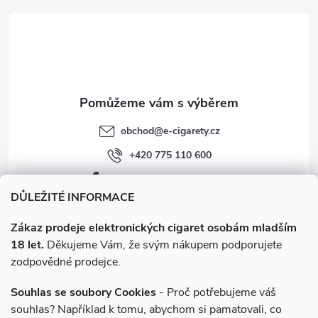
t
v
í
k
y
v
obchod
@
e-cigarety.cz
ý
+420 775 110 600
p
facebook.com/e-cigarety.cz
i
DŮLEŽITÉ INFORMACE
s
Zákaz prodeje elektronických cigaret osobám mladším
18 let.
Děkujeme Vám, že svým nákupem podporujete
u
zodpovědné prodejce.
Souhlas se soubory Cookies
- Proč potřebujeme váš
souhlas? Například k tomu, abychom si pamatovali, co