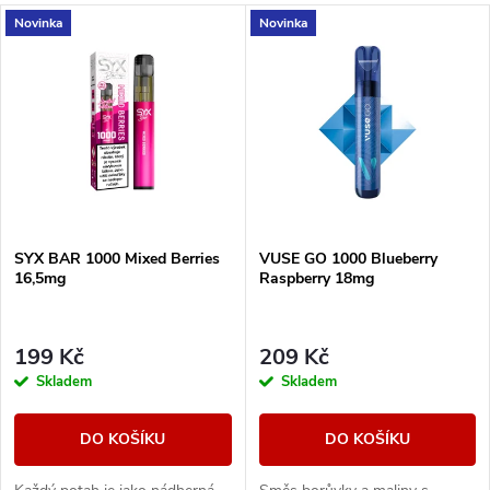
a
V
Novinka
Novinka
Nejdražší
z
ý
Nejprodávanější
e
p
Abecedně
n
i
í
s
SYX BAR 1000 Mixed Berries
VUSE GO 1000 Blueberry
p
16,5mg
Raspberry 18mg
p
r
r
199 Kč
209 Kč
o
Skladem
Skladem
o
d
DO KOŠÍKU
DO KOŠÍKU
d