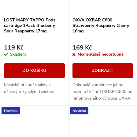
LOST MARY TAPPO Pods
OXVA OXBAR C800
cartridge 1Pack Blueberry
Strawberry Raspberry Cherry
Sour Raspberry 17mg
16mg
119 Kč
169 Kč
Skladem
Momentálně nedostupné
DO KOŠÍKU
ZOBRAZIT
Klasická příchuť maliny s
Dokonalá kombinace jahod,
úžasným kyselým twistem.
malin a třešní. OXBAR C800 od
renomovaného výrobce OXVA
přináší moderní krystalický
Novinka
Novinka
design, který nejen skvěle
vypadá, ale také se...