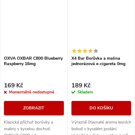
design, který nejen skvěle
design, který nejen skvěle
vypadá,...
vypadá, ale také...
OXVA OXBAR C800 Blueberry
X4 Bar Borůvka a malina
Raspberry 16mg
jednorázová e-cigareta 0mg
169 Kč
189 Kč
Momentálně nedostupné
Skladem
ZOBRAZIT
DO KOŠÍKU
Klasická příchuť borůvky a
Výrazně šťavnaté aroma lesních
maliny s kyselou dochutí.
bobulí v kyselém podání.