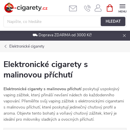
Přejít
NÁKUPNÍ
KOŠÍK
na
obsah
HLEDAT
⛟ Doprava ZDARMA od 3000 Kč!
Elektronické cigarety
Elektronické cigarety s
malinovou příchutí
Elektronické cigarety s malinovou příchutí
poskytují uspokojivý
vaping zážitek, který přináší nevšení nádech do každodenního
vapování. Přeměňte svůj vaping zážitek s elektronickými cigaretami
s malinovou příchutí, které poskytují jedinečný chuťový profil a
aroma. Objevte tento bohatý a voňavý chuťový zážitek, který je
ideální pro milovníky sladkých a ovocných příchutí.