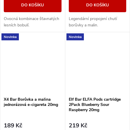
DO KOŠÍKU
DO KOŠÍKU
Ovocná kombinace šťavnatých
Legendární propojení chutí
lesních bobulí.
borůvky a malin.
Novinka
Novinka
X4 Bar Borůvka a malina
Elf Bar ELFA Pods cartridge
jednorázová e-cigareta 20mg
2Pack Blueberry Sour
Raspberry 20mg
189 Kč
219 Kč