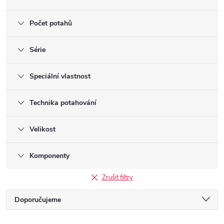
Počet potahů
Série
Speciální vlastnost
Technika potahování
Velikost
Komponenty
Zrušit filtry
Ř
Doporučujeme
Nejlevnější