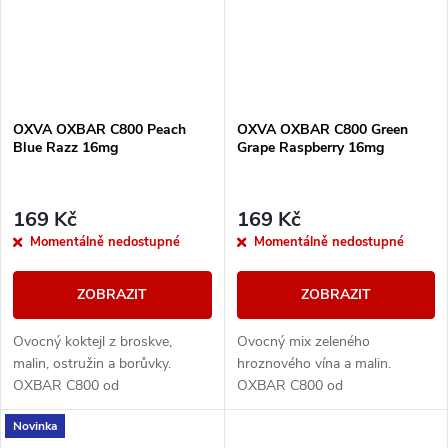
OXVA OXBAR C800 Peach
OXVA OXBAR C800 Green
Blue Razz 16mg
Grape Raspberry 16mg
169 Kč
169 Kč
Momentálně nedostupné
Momentálně nedostupné
ZOBRAZIT
ZOBRAZIT
Ovocný koktejl z broskve,
Ovocný mix zeleného
malin, ostružin a borůvky.
hroznového vína a malin.
OXBAR C800 od
OXBAR C800 od
renomovaného výrobce OXVA
renomovaného výrobce OXVA
Novinka
přináší moderní krystalický
přináší moderní krystalický