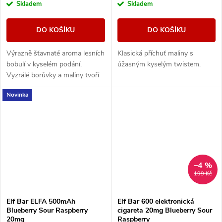
Skladem
Skladem
DO KOŠÍKU
DO KOŠÍKU
Výrazně šťavnaté aroma lesních
Klasická příchuť maliny s
bobulí v kyselém podání.
úžasným kyselým twistem.
Vyzrálé borůvky a maliny tvoří
dokonalý mix sladkých a
Novinka
příjemně kyselých tónů s
intenzivní chutí.
–4 %
199 Kč
Elf Bar ELFA 500mAh
Elf Bar 600 elektronická
Blueberry Sour Raspberry
cigareta 20mg Blueberry Sour
20mg
Raspberry