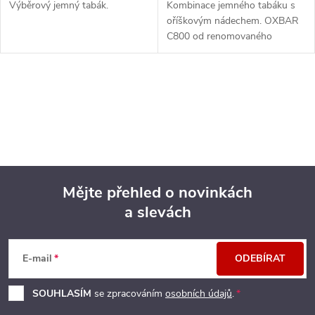
Výběrový jemný tabák.
Kombinace jemného tabáku s
oříškovým nádechem. OXBAR
C800 od renomovaného
výrobce OXVA přináší moderní
krystalický design, který nejen
skvěle vypadá, ale...
O
v
l
á
Mějte přehled o novinkách
d
a slevách
Z
a
á
c
E-mail
ODEBÍRAT
p
í
SOUHLASÍM
se zpracováním
osobních údajů
.