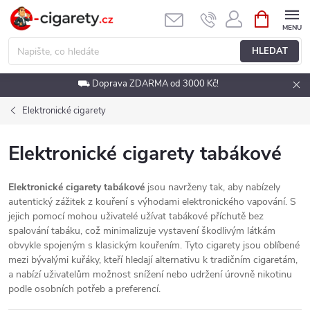
Přejít
NÁKUPNÍ
KOŠÍK
na
obsah
HLEDAT
⛟ Doprava ZDARMA od 3000 Kč!
Elektronické cigarety
Elektronické cigarety tabákové
Elektronické cigarety tabákové
jsou navrženy tak, aby nabízely
autentický zážitek z kouření s výhodami elektronického vapování. S
jejich pomocí mohou uživatelé užívat tabákové příchutě bez
spalování tabáku, což minimalizuje vystavení škodlivým látkám
obvykle spojeným s klasickým kouřením. Tyto cigarety jsou oblíbené
mezi bývalými kuřáky, kteří hledají alternativu k tradičním cigaretám,
a nabízí uživatelům možnost snížení nebo udržení úrovně nikotinu
podle osobních potřeb a preferencí.