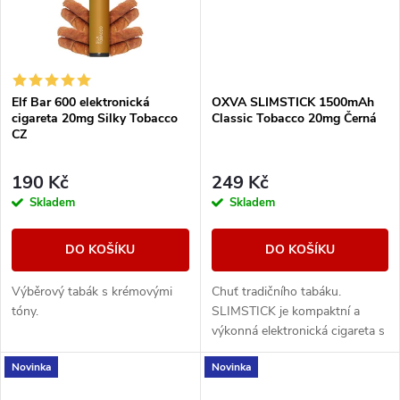
Elf Bar 600 elektronická
OXVA SLIMSTICK 1500mAh
cigareta 20mg Silky Tobacco
Classic Tobacco 20mg Černá
CZ
190 Kč
249 Kč
Skladem
Skladem
DO KOŠÍKU
DO KOŠÍKU
Výběrový tabák s krémovými
Chuť tradičního tabáku.
tóny.
SLIMSTICK je kompaktní a
výkonná elektronická cigareta s
předplněnou cartridgí o objemu
Novinka
Novinka
2ml.