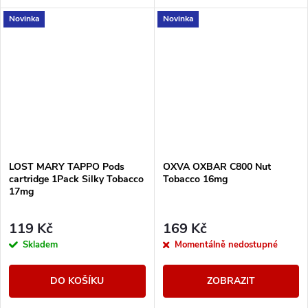
předplněnou cartridgí o objemu
Novinka
Novinka
2ml.
LOST MARY TAPPO Pods
OXVA OXBAR C800 Nut
cartridge 1Pack Silky Tobacco
Tobacco 16mg
17mg
119 Kč
169 Kč
Skladem
Momentálně nedostupné
DO KOŠÍKU
ZOBRAZIT