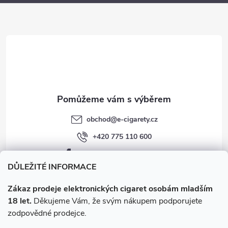
p
a
r
t
v
í
k
y
v
obchod
@
e-cigarety.cz
ý
+420 775 110 600
p
facebook.com/e-cigarety.cz
i
DŮLEŽITÉ INFORMACE
s
Zákaz prodeje elektronických cigaret osobám mladším
18 let.
Děkujeme Vám, že svým nákupem podporujete
u
zodpovědné prodejce.