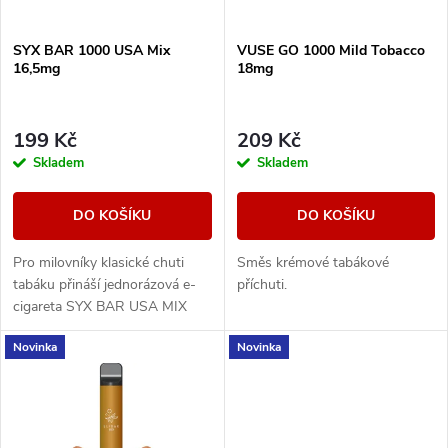
í
s
SYX BAR 1000 USA Mix
VUSE GO 1000 Mild Tobacco
p
16,5mg
18mg
p
r
r
199 Kč
209 Kč
o
Skladem
Skladem
o
d
DO KOŠÍKU
DO KOŠÍKU
d
u
Pro milovníky klasické chuti
Směs krémové tabákové
u
tabáku přináší jednorázová e-
příchuti.
k
cigareta SYX BAR USA MIX
k
známý a uspokojivý zážitek.
Novinka
Novinka
t
t
ů
ů