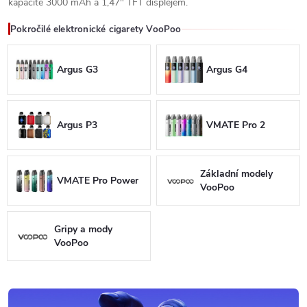
kapacitě 3000 mAh a 1,47" TFT displejem.
Pokročilé elektronické cigarety VooPoo
Argus G3
Argus G4
Argus P3
VMATE Pro 2
Základní modely
VMATE Pro Power
VooPoo
Gripy a mody
VooPoo