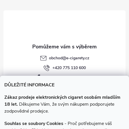
r
t
v
í
k
y
v
obchod
@
e-cigarety.cz
ý
+420 775 110 600
p
facebook.com/e-cigarety.cz
i
DŮLEŽITÉ INFORMACE
s
Zákaz prodeje elektronických cigaret osobám mladším
18 let.
Děkujeme Vám, že svým nákupem podporujete
u
zodpovědné prodejce.
Souhlas se soubory Cookies
- Proč potřebujeme váš