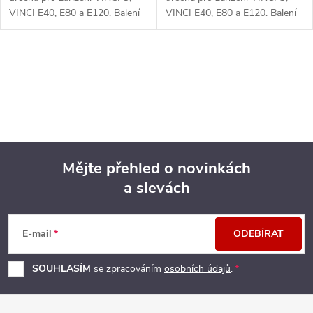
u
k
VINCI E40, E80 a E120. Balení
VINCI E40, E80 a E120. Balení
k
obsahuje 2ks.
obsahuje 2ks.
t
t
O
ů
v
ů
l
á
Mějte přehled o novinkách
d
a slevách
Z
a
á
c
E-mail
ODEBÍRAT
p
í
SOUHLASÍM
se zpracováním
osobních údajů
.
p
a