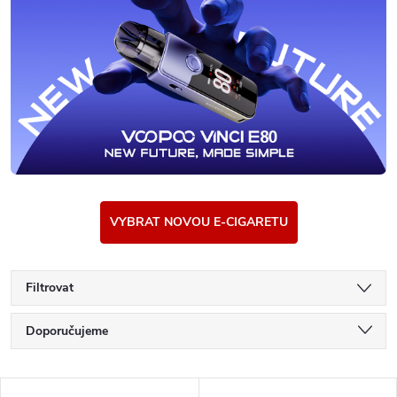
VYBRAT NOVOU E-CIGARETU
Filtrovat
Ř
Doporučujeme
a
Nejlevnější