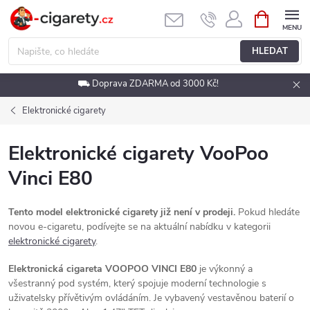
Přejít
NÁKUPNÍ
KOŠÍK
na
obsah
HLEDAT
⛟ Doprava ZDARMA od 3000 Kč!
Elektronické cigarety
Elektronické cigarety VooPoo
Vinci E80
Tento model elektronické cigarety již není v prodeji.
Pokud hledáte
novou e-cigaretu, podívejte se na aktuální nabídku v kategorii
elektronické cigarety
.
Elektronická cigareta VOOPOO VINCI E80
je výkonný a
všestranný pod systém, který spojuje moderní technologie s
uživatelsky přívětivým ovládáním. Je vybavený vestavěnou baterií o