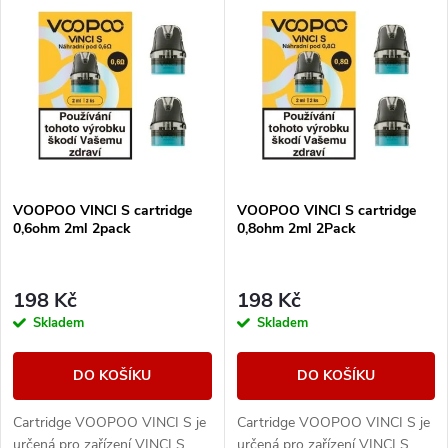
V
Nejdražší
z
ý
Nejprodávanější
e
p
Abecedně
n
i
í
s
VOOPOO VINCI S cartridge
VOOPOO VINCI S cartridge
p
0,6ohm 2ml 2pack
0,8ohm 2ml 2Pack
p
r
r
198 Kč
198 Kč
o
Skladem
Skladem
o
d
DO KOŠÍKU
DO KOŠÍKU
d
u
Cartridge VOOPOO VINCI S je
Cartridge VOOPOO VINCI S je
určená pro zařízení VINCI S,
určená pro zařízení VINCI S,