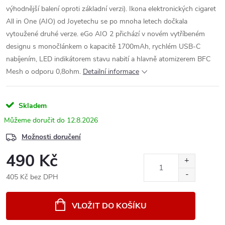
výhodnější balení oproti základní verzi). Ikona elektronických cigaret
All in One (AIO) od Joyetechu se po mnoha letech dočkala
vytoužené druhé verze. eGo AIO 2 přichází v novém vytříbeném
designu s monočlánkem o kapacitě 1700mAh, rychlém USB-C
nabíjením, LED indikátorem stavu nabití a hlavně atomizerem BFC
Mesh o odporu 0,8ohm.
Detailní informace
Skladem
12.8.2026
Možnosti doručení
490 Kč
405 Kč bez DPH
Měrná
cena:
VLOŽIT DO KOŠÍKU