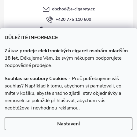
obchod
@
e-cigarety.cz
+420 775 110 600
facebook.com/e-cigarety.cz
DŮLEŽITÉ INFORMACE
Zákaz prodeje elektronických cigaret osobám mladším
18 let.
Děkujeme Vám, že svým nákupem podporujete
zodpovědné prodejce.
Souhlas se soubory Cookies
- Proč potřebujeme váš
souhlas? Například k tomu, abychom si pamatovali, co
máte v košíku, abyste snadno zjistili stav objednávky a
Instagram
nemuseli se pokaždé přihlašovat, abychom vás
neobtěžovali nevhodnou reklamou.
Copyright 2026
e-cigarety.cz
. Všechna práva vyhrazena.
Upravit
Nastavení
nastavení cookies