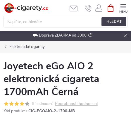
Přejít
NÁKUPNÍ
KOŠÍK
na
obsah
HLEDAT
⛟ Doprava ZDARMA od 3000 Kč!
Elektronické cigarety
Joyetech eGo AIO 2
elektronická cigareta
1700mAh Černá
Podrobnosti hodnocení
9 hodnocení
Kód produktu:
CIG-EGOAIO-2-1700-MB