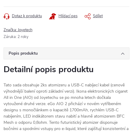
Dotaz k produktu
Hlídací pes
Sdílet
Značka:
Joyetech
Záruka
:
2 roky
Popis produktu
Detailní popis produktu
Tato sada obsahuje 2ks atomizeru a USB-C nabíjecí kabel (cenově
výhodnější balení oproti základní verzi). Ikona elektronických cigaret
All in One (AIO) od Joyetechu se po mnoha letech dočkala
vytoužené druhé verze. eGo AIO 2 přichází v novém vytříbeném
designu s monočlánkem o kapacitě 1700mAh, rychlém USB-C
nabíjením, LED indikátorem stavu nabití a hlavně atomizerem BFC
Mesh o odporu 0,8ohm. Tento futuristický atomizer disponuje
bočními a spodními vstupy pro e-liquid, které zajišťují konzistentní a