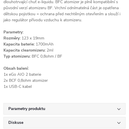
dlouhotrvající chuť e-liquidu. BFC atomizer je plně kompatibilní s
původní verzí atomizeru BF. Vrchní odnímatelná část je opatřena
dětskou pojistkou = ochrana před nechtěným otevřením a slouží i
jako regulátor přívodu vzduchu k atomizeru.
Parametry:
Rozměry:
123 x 19mm
Kapacita baterie:
1700mAh
Kapacita clearomizeru:
2ml
Typ atomizeru:
BFC 0,8ohm / BF
Obsah balení:
1x eGo AIO 2 baterie
2x BCF 0,8ohm atomizer
1x USB-C kabel
Parametry produktu
Diskuse