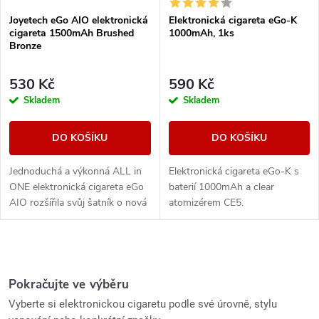
Joyetech eGo AIO elektronická
Elektronická cigareta eGo-K
cigareta 1500mAh Brushed
1000mAh, 1ks
Bronze
530 Kč
590 Kč
Skladem
Skladem
DO KOŠÍKU
DO KOŠÍKU
Jednoduchá a výkonná ALL in
Elektronická cigareta eGo-K s
ONE elektronická cigareta eGo
baterií 1000mAh a clear
AIO rozšířila svůj šatník o nová
atomizérem CE5.
barevná provedení. Nyní se
Vám nemůže stát, že by
clearomizer...
O
v
Pokračujte ve výběru
Vyberte si elektronickou cigaretu podle své úrovně, stylu