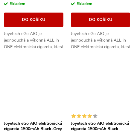
Skladem
Skladem
DO KOŠÍKU
DO KOŠÍKU
Joyetech eGo AIO je
Joyetech eGo AIO je
jednoduchá a výkonná ALL in
jednoduchá a výkonná ALL in
ONE elektronická cigareta, která
ONE elektronická cigareta, která
svými vlastnostmi uspokojí jak
svými vlastnostmi uspokojí jak
úplné začátečníky, tak i zkušené
úplné začátečníky, tak i zkušené
uživatele,...
uživatele,...
Joyetech eGo AIO elektronická
Joyetech eGo AIO elektronická
cigareta 1500mAh Black-Grey
cigareta 1500mAh Black