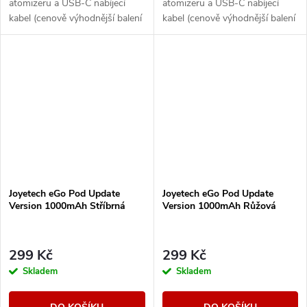
atomizeru a USB-C nabíjecí
atomizeru a USB-C nabíjecí
kabel (cenově výhodnější balení
kabel (cenově výhodnější balení
oproti základní verzi). Ikona
oproti základní verzi). Ikona
elektronických cigaret All in
elektronických cigaret All in
One (AIO) od...
One (AIO) od...
Joyetech eGo Pod Update
Joyetech eGo Pod Update
Version 1000mAh Stříbrná
Version 1000mAh Růžová
299 Kč
299 Kč
Skladem
Skladem