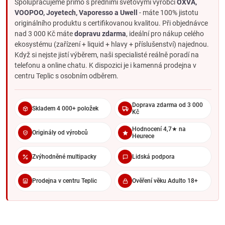
Spolupracujeme přímo s předními světovými výrobci
OXVA,
wattáží, vyměnitelnými atomizéry. Pro pokročilé vapery, kteří
VOOPOO, Joyetech, Vaporesso a Uwell
- máte 100% jistotu
chtějí ladit zážitek do detailu.
originálního produktu s certifikovanou kvalitou. Při objednávce
Přednaplněné POD systémy
- zařízení s předplněnými
nad 3 000 Kč máte
dopravu zdarma
, ideální pro nákup celého
cartridgemi nebo POD jednotkami. Jednoduchost
ekosystému (zařízení + liquid + hlavy + příslušenství) najednou.
jednorázovky, ale s vyměnitelnými díly. Mezi-krok mezi
Když si nejste jistí výběrem, naši specialisté reálně poradí na
jednorázovkou a klasickým POD.
telefonu a online chatu. K dispozici je i kamenná prodejna v
Jednorázové e-cigarety
- hotové k použití, bez plnění a
centru Teplic s osobním odběrem.
údržby. Vyhodí se po dovapování.
Pro koho je jaký typ vhodný
Doprava zdarma od 3 000
Skladem 4 000+ položek
Doporučení podle profilu uživatele:
Kč
Úplný začátečník zkoušející vapování
: jednorázovka,
Hodnocení 4,7★ na
Originály od výrobců
Heurece
případně přednaplněný POD systém.
Kuřák přecházející z cigaret dlouhodobě
: základní e-
Zvýhodněné multipacky
Lidská podpora
cigareta nebo POD systém s nikotinovou solí (jemný throat
hit, rychlá vstřebatelnost).
Prodejna v centru Teplic
Ověření věku Adulto 18+
Pravidelný vaper bez technického zájmu
: pokročilá e-
cigareta s jednoduchým ovládáním, nikotinová sůl nebo
klasický nikotin.
Vaper hledající maximum chuti a páry
: grip nebo mod s