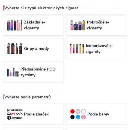
Vyberte si z typů elektronických cigaret
Základní e-
Pokročilé e-
cigarety
cigarety
Jednorázové e-
Gripy a mody
cigarety
Přednaplněné POD
systémy
Vyberte podle parametrů
Podle značek
Podle barev