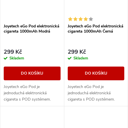
Joyetech eGo Pod elektronická
Joyetech eGo Pod elektronická
cigareta 1000mAh Modrá
cigareta 1000mAh Černá
299 Kč
299 Kč
Skladem
Skladem
DO KOŠÍKU
DO KOŠÍKU
Joyetech eGo Pod je
Joyetech eGo Pod je
jednoduchá elektronická
jednoduchá elektronická
cigareta s POD systémem.
cigareta s POD systémem.
Moderní a designové tělo e-
Moderní a designové tělo e-
cigarety skrývá vestavěnou
cigarety skrývá vestavěnou
baterii o kapacitě 1000mAh s...
baterii o kapacitě 1000mAh s...