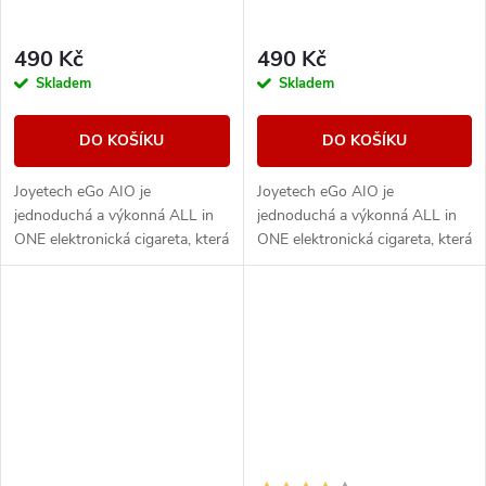
490 Kč
490 Kč
Skladem
Skladem
DO KOŠÍKU
DO KOŠÍKU
Joyetech eGo AIO je
Joyetech eGo AIO je
jednoduchá a výkonná ALL in
jednoduchá a výkonná ALL in
ONE elektronická cigareta, která
ONE elektronická cigareta, která
svými vlastnostmi uspokojí jak
svými vlastnostmi uspokojí jak
úplné začátečníky, tak i zkušené
úplné začátečníky, tak i zkušené
uživatele,...
uživatele,...