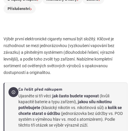
ý
Příslušenství
p
i
Výběr první elektronické cigarety nemusí být složitý. Klíčové je
s
rozhodnout se mezi jednorázovkou (vyzkoušení vapování bez
u
závazku) a plnitelným systémem (dlouhodobé řešení, výrazně
levnější), a podle toho zvolit typ zařízení. Nabízíme kompletní
sortiment od ověřených světových výrobců s opakovanou
dostupností a originalitou.
Co řešit před nákupem
Ujasněte si tři věci:
jak často budete vapovat
(kvůli
kapacitě baterie a typu zařízení),
jakou sílu nikotinu
potřebujete
(klasický nikotin vs. nikotinová sůl) a
kolik se
chcete starat o údržbu
(jednorázovka bez údržby vs. POD
systém s výměnou hlav vs. mod s atomizérem). Podle
těchto tří otázek se výběr výrazně zúží.