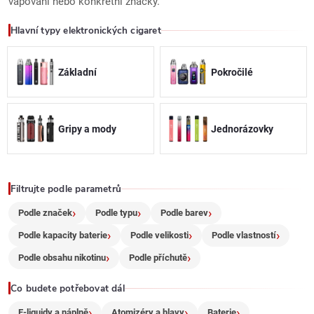
l
vapování nebo konkrétní značky.
á
Hlavní typy elektronických cigaret
d
Základní
Pokročilé
a
c
Gripy a mody
Jednorázovky
í
p
r
Filtrujte podle parametrů
Podle značek
Podle typu
Podle barev
v
Podle kapacity baterie
Podle velikosti
Podle vlastností
k
Podle obsahu nikotinu
Podle příchutě
y
Co budete potřebovat dál
v
E-liquidy a náplně
Atomizéry a hlavy
Baterie