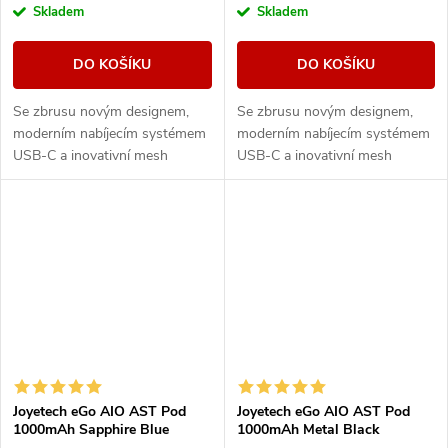
Skladem
Skladem
DO KOŠÍKU
DO KOŠÍKU
Se zbrusu novým designem,
Se zbrusu novým designem,
moderním nabíjecím systémem
moderním nabíjecím systémem
USB-C a inovativní mesh
USB-C a inovativní mesh
spirálkou je eGo Pod ideální
spirálkou je eGo Pod ideální
volbou pro začínajícího i
volbou pro začínajícího i
pokročilého vapera.
pokročilého vapera.
Joyetech eGo AIO AST Pod
Joyetech eGo AIO AST Pod
1000mAh Sapphire Blue
1000mAh Metal Black