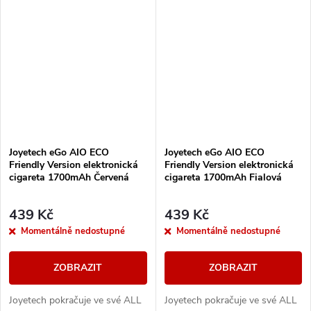
cigarety disponuje vestavěnou
cigarety disponuje vestavěnou
baterii o...
baterii o...
Joyetech eGo AIO ECO
Joyetech eGo AIO ECO
Friendly Version elektronická
Friendly Version elektronická
cigareta 1700mAh Červená
cigareta 1700mAh Fialová
439 Kč
439 Kč
Momentálně nedostupné
Momentálně nedostupné
ZOBRAZIT
ZOBRAZIT
Joyetech pokračuje ve své ALL
Joyetech pokračuje ve své ALL