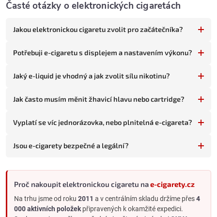
Vyžadují plnění liquidu a výměnu hlav
Časté otázky o elektronických cigaretách
Vyšší vstupní cena (zařízení)
Výrazně levnější v dlouhodobém horizontu
Jakou elektronickou cigaretu zvolit pro začátečníka?
Široký výběr chutí a sil nikotinu
Potřebuji e-cigaretu s displejem a nastavením výkonu?
Méně odpadu
Jaký e-liquid je vhodný a jak zvolit sílu nikotinu?
Pokud vapování teprve zkoušíte, sáhněte po jednorázovce.
Pokud už víte, že chcete vapovat dlouhodobě, plnitelný systém
Jak často musím měnit žhavicí hlavu nebo cartridge?
se vyplatí.
Hlavní typy elektronických cigaret
Vyplatí se víc jednorázovka, nebo plnitelná e-cigareta?
Plnitelné e-cigarety se dělí podle úrovně technického zapojení
uživatele:
Jsou e-cigarety bezpečné a legální?
Základní e-cigarety
a
e-cigarety s jednoduchým ovládáním
- POD systémy a pen-style zařízení. Automatické nastavení
výkonu, snadné plnění, výměnné hlavy nebo cartridge.
Proč nakoupit elektronickou cigaretu na
e-cigarety.cz
Ideální pro většinu uživatelů, kteří chtějí dlouhodobé řešení
bez technického nastavování.
Na trhu jsme od roku
2011
a v centrálním skladu držíme přes
4
000 aktivních položek
připravených k okamžité expedici.
Gripy a mody
- výkonná zařízení s displejem, nastavitelným