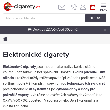
Přejít
NÁKUPNÍ
KOŠÍK
na
obsah
HLEDAT
⛟ Doprava ZDARMA od 3000 Kč!
Domů
Elektronické cigarety
Elektronické cigarety
jsou moderní alternativa ke klasickému
kouření - bez tabáku a bez spalování. Umožňují
volbu příchutě i síly
nikotinu
, takže si každý může vapování přizpůsobit podle sebe. Náš
sortiment pokrývá kompletní spektrum od
jednorázových e-cigaret
přes pohodlné
POD systémy
až po
výkonné gripy a mody pro
pokročilé vapery
. Vybíráme od ověřených světových výrobců jako
OXVA, VOOPOO, Joyetech, Vaporesso nebo Uwell - originalita a
kvalita zaručena.