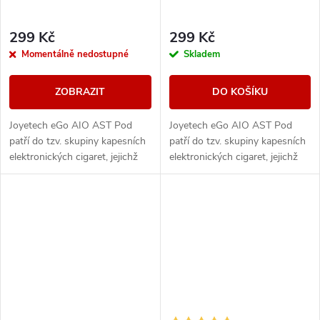
299 Kč
299 Kč
Momentálně nedostupné
Skladem
ZOBRAZIT
DO KOŠÍKU
Joyetech eGo AIO AST Pod
Joyetech eGo AIO AST Pod
patří do tzv. skupiny kapesních
patří do tzv. skupiny kapesních
elektronických cigaret, jejichž
elektronických cigaret, jejichž
výhodou jsou kompaktní
výhodou jsou kompaktní
rozměry, autentické podání
rozměry, autentické podání
chuti a nízká...
chuti a nízká...