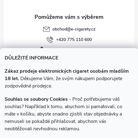
Klasický (free-base) nikotin
: ostrý throat hit, pomalejší
vstřebatelnost, MTL atomizéry a sub-ohm zařízení.
Maximum 18 mg/ml.
Nikotinová sůl (Salt)
: jemný throat hit i ve vysoké
obchod
@
e-cigarety.cz
koncentraci, rychlá vstřebatelnost srovnatelná s cigaretou.
+420 775 110 600
POD systémy s vyšším odporem. Maximum 20 mg/ml.
facebook.com/e-cigarety.cz
Pro POD systémy jsou Salt liquidy přirozená volba. Pro mody s
sub-ohm atomizéry klasický nikotin nebo zero.
Všechny e-
DŮLEŽITÉ INFORMACE
liquidy
.
Zákaz prodeje elektronických cigaret osobám mladším
Jak začít vapovat - 5 kroků
18 let.
Děkujeme Vám, že svým nákupem podporujete
Zvolte typ zařízení
podle vlastních potřeb (jednorázovka,
zodpovědné prodejce.
POD, mod).
Vyberte e-liquid
s odpovídající sílou nikotinu a chutí (u
Souhlas se soubory Cookies
- Proč potřebujeme váš
jednorázovek řešíte jen rovnou).
souhlas? Například k tomu, abychom si pamatovali, co
U plnitelných zařízení nabijte baterii
před prvním použitím
máte v košíku, abyste snadno zjistili stav objednávky a
(většinou type-C kabelem).
Instagram
nemuseli se pokaždé přihlašovat, abychom vás
Naplňte cartridge nebo nádrž
liquidem a počkejte 5 až 10
neobtěžovali nevhodnou reklamou.
minut na nasátí.