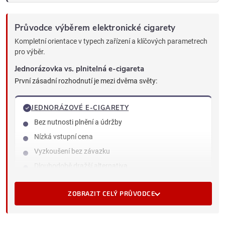
Průvodce výběrem elektronické cigarety
Kompletní orientace v typech zařízení a klíčových parametrech
pro výběr.
Jednorázovka vs. plnitelná e-cigareta
První zásadní rozhodnutí je mezi dvěma světy:
JEDNORÁZOVÉ E-CIGARETY
Bez nutnosti plnění a údržby
Nízká vstupní cena
Vyzkoušení bez závazku
Dlouhodobě dražší alternativa
Více odpadu
ZOBRAZIT CELÝ PRŮVODCE
PLNITELNÉ E-CIGARETY