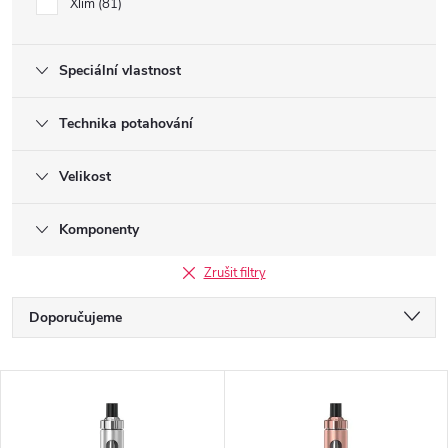
Xlim
81
Speciální vlastnost
Technika potahování
Velikost
Komponenty
Zrušit filtry
Ř
Doporučujeme
a
Nejlevnější
V
Nejdražší
z
ý
Nejprodávanější