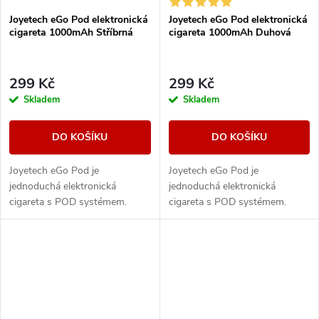
Joyetech eGo Pod elektronická
Joyetech eGo Pod elektronická
cigareta 1000mAh Stříbrná
cigareta 1000mAh Duhová
299 Kč
299 Kč
Skladem
Skladem
DO KOŠÍKU
DO KOŠÍKU
Joyetech eGo Pod je
Joyetech eGo Pod je
jednoduchá elektronická
jednoduchá elektronická
cigareta s POD systémem.
cigareta s POD systémem.
Moderní a designové tělo e-
Moderní a designové tělo e-
cigarety skrývá vestavěnou
cigarety skrývá vestavěnou
baterii o kapacitě 1000mAh s...
baterii o kapacitě 1000mAh s...