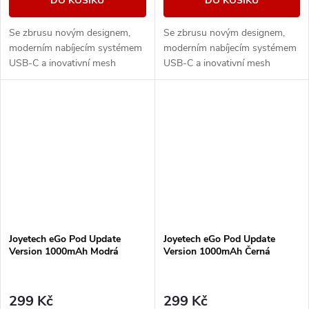
DO KOŠÍKU
DO KOŠÍKU
Se zbrusu novým designem,
Se zbrusu novým designem,
moderním nabíjecím systémem
moderním nabíjecím systémem
USB-C a inovativní mesh
USB-C a inovativní mesh
spirálkou je eGo Pod ideální
spirálkou je eGo Pod ideální
volbou pro začínajícího i
volbou pro začínajícího i
pokročilého vapera.
pokročilého vapera.
Joyetech eGo Pod Update
Joyetech eGo Pod Update
Version 1000mAh Modrá
Version 1000mAh Černá
299 Kč
299 Kč