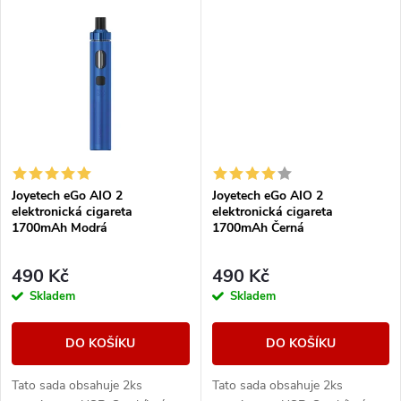
elektronických cigaret All in
elektronických cigaret All in
t
One (AIO) od...
One (AIO) od...
t
ů
ů
Joyetech eGo AIO 2
Joyetech eGo AIO 2
elektronická cigareta
elektronická cigareta
1700mAh Modrá
1700mAh Černá
490 Kč
490 Kč
Skladem
Skladem
DO KOŠÍKU
DO KOŠÍKU
Tato sada obsahuje 2ks
Tato sada obsahuje 2ks