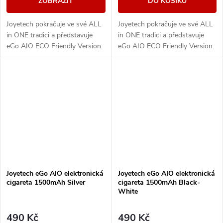
ZOBRAZIT
DO KOŠÍKU
Joyetech pokračuje ve své ALL
Joyetech pokračuje ve své ALL
in ONE tradici a představuje
in ONE tradici a představuje
eGo AIO ECO Friendly Version.
eGo AIO ECO Friendly Version.
Designově řešené tělo e-
Designově řešené tělo e-
cigarety disponuje vestavěnou
cigarety disponuje vestavěnou
baterii o...
baterii o...
Joyetech eGo AIO elektronická
Joyetech eGo AIO elektronická
cigareta 1500mAh Silver
cigareta 1500mAh Black-
White
490 Kč
490 Kč