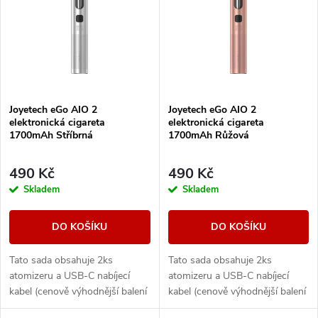
e
p
Abecedně
n
i
í
s
Joyetech eGo AIO 2
Joyetech eGo AIO 2
p
elektronická cigareta
elektronická cigareta
p
1700mAh Stříbrná
1700mAh Růžová
r
r
490 Kč
490 Kč
o
Skladem
Skladem
o
d
DO KOŠÍKU
DO KOŠÍKU
d
u
Tato sada obsahuje 2ks
Tato sada obsahuje 2ks
u
atomizeru a USB-C nabíjecí
atomizeru a USB-C nabíjecí
k
kabel (cenově výhodnější balení
kabel (cenově výhodnější balení
k
oproti základní verzi). Ikona
oproti základní verzi). Ikona