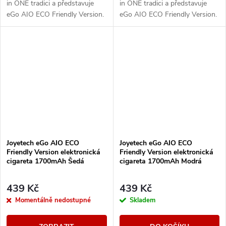
in ONE tradici a představuje
in ONE tradici a představuje
eGo AIO ECO Friendly Version.
eGo AIO ECO Friendly Version.
Designově řešené tělo e-
Designově řešené tělo e-
cigarety disponuje vestavěnou
cigarety disponuje vestavěnou
baterii o...
baterii o...
Joyetech eGo AIO ECO
Joyetech eGo AIO ECO
Friendly Version elektronická
Friendly Version elektronická
cigareta 1700mAh Šedá
cigareta 1700mAh Modrá
439 Kč
439 Kč
Momentálně nedostupné
Skladem