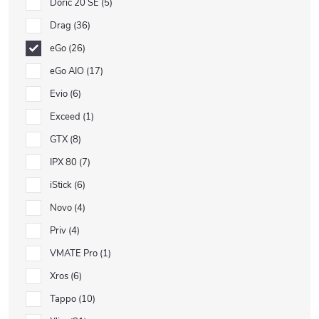
Doric 20 SE
5
Drag
36
eGo
26
eGo AIO
17
Evio
6
Exceed
1
GTX
8
IPX 80
7
iStick
6
Novo
4
Priv
4
VMATE Pro
1
Xros
6
Tappo
10