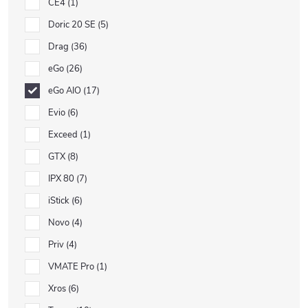
CE4
1
Doric 20 SE
5
Drag
36
eGo
26
eGo AIO
17
Evio
6
Exceed
1
GTX
8
IPX 80
7
iStick
6
Novo
4
Priv
4
VMATE Pro
1
Xros
6