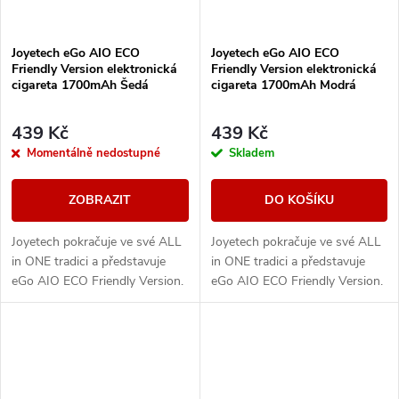
Joyetech eGo AIO ECO
Joyetech eGo AIO ECO
Friendly Version elektronická
Friendly Version elektronická
cigareta 1700mAh Šedá
cigareta 1700mAh Modrá
439 Kč
439 Kč
Momentálně nedostupné
Skladem
ZOBRAZIT
DO KOŠÍKU
Joyetech pokračuje ve své ALL
Joyetech pokračuje ve své ALL
in ONE tradici a představuje
in ONE tradici a představuje
eGo AIO ECO Friendly Version.
eGo AIO ECO Friendly Version.
Designově řešené tělo e-
Designově řešené tělo e-
cigarety disponuje vestavěnou
cigarety disponuje vestavěnou
baterii o...
baterii o...