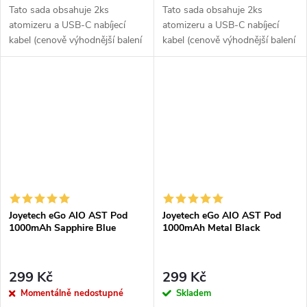
Tato sada obsahuje 2ks
Tato sada obsahuje 2ks
atomizeru a USB-C nabíjecí
atomizeru a USB-C nabíjecí
kabel (cenově výhodnější balení
kabel (cenově výhodnější balení
oproti základní verzi). Ikona
oproti základní verzi). Ikona
elektronických cigaret All in
elektronických cigaret All in
One (AIO) od...
One (AIO) od...
Joyetech eGo AIO AST Pod
Joyetech eGo AIO AST Pod
1000mAh Sapphire Blue
1000mAh Metal Black
299 Kč
299 Kč
Momentálně nedostupné
Skladem