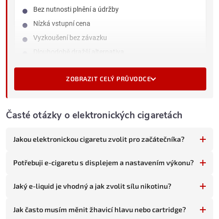
Bez nutnosti plnění a údržby
Nízká vstupní cena
Vyzkoušení bez závazku
Dlouhodobě dražší alternativa
Více odpadu
ZOBRAZIT CELÝ PRŮVODCE
PLNITELNÉ E-CIGARETY
Vyžadují plnění liquidu a výměnu hlav
Časté otázky o elektronických cigaretách
Vyšší vstupní cena (zařízení)
Výrazně levnější v dlouhodobém horizontu
Jakou elektronickou cigaretu zvolit pro začátečníka?
Široký výběr chutí a sil nikotinu
Potřebuji e-cigaretu s displejem a nastavením výkonu?
Méně odpadu
Jaký e-liquid je vhodný a jak zvolit sílu nikotinu?
Pokud vapování teprve zkoušíte, sáhněte po jednorázovce.
Pokud už víte, že chcete vapovat dlouhodobě, plnitelný systém
Jak často musím měnit žhavicí hlavu nebo cartridge?
se vyplatí.