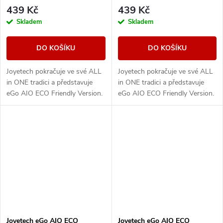
439 Kč
439 Kč
Skladem
Skladem
DO KOŠÍKU
DO KOŠÍKU
Joyetech pokračuje ve své ALL
Joyetech pokračuje ve své ALL
in ONE tradici a představuje
in ONE tradici a představuje
eGo AIO ECO Friendly Version.
eGo AIO ECO Friendly Version.
Designově řešené tělo e-
Designově řešené tělo e-
cigarety disponuje vestavěnou
cigarety disponuje vestavěnou
baterii o...
baterii o...
Joyetech eGo AIO ECO
Joyetech eGo AIO ECO