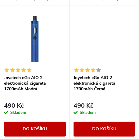
k
k
oproti základní verzi). Ikona
oproti základní verzi). Ikona
elektronických cigaret All in
elektronických cigaret All in
t
One (AIO) od...
One (AIO) od...
t
ů
ů
Joyetech eGo AIO 2
Joyetech eGo AIO 2
elektronická cigareta
elektronická cigareta
1700mAh Modrá
1700mAh Černá
490 Kč
490 Kč
Skladem
Skladem
DO KOŠÍKU
DO KOŠÍKU