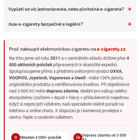
Hlavní typy elektronických cigaret
Vyplatí se víc jednorázovka, nebo plnitelná e-cigareta?
Plnitelné e-cigarety se dělí podle úrovně technického zapojení
uživatele:
Jsou e-cigarety bezpečné a legální?
Základní e-cigarety
a
e-cigarety s jednoduchým ovládáním
- POD systémy a pen-style zařízení. Automatické nastavení
výkonu, snadné plnění, výměnné hlavy nebo cartridge.
Proč nakoupit elektronickou cigaretu na
e-cigarety.cz
Ideální pro většinu uživatelů, kteří chtějí dlouhodobé řešení
bez technického nastavování.
Na trhu jsme od roku
2011
a v centrálním skladu držíme přes
4
000 aktivních položek
připravených k okamžité expedici.
Gripy a mody
- výkonná zařízení s displejem, nastavitelným
Spolupracujeme přímo s předními světovými výrobci
OXVA,
wattáží, vyměnitelnými atomizéry. Pro pokročilé vapery, kteří
VOOPOO, Joyetech, Vaporesso a Uwell
- máte 100% jistotu
chtějí ladit zážitek do detailu.
originálního produktu s certifikovanou kvalitou. Při objednávce
Přednaplněné POD systémy
- zařízení s předplněnými
nad 3 000 Kč máte
dopravu zdarma
, ideální pro nákup celého
cartridgemi nebo POD jednotkami. Jednoduchost
ekosystému (zařízení + liquid + hlavy + příslušenství) najednou.
jednorázovky, ale s vyměnitelnými díly. Mezi-krok mezi
Když si nejste jistí výběrem, naši specialisté reálně poradí na
jednorázovkou a klasickým POD.
telefonu a online chatu. K dispozici je i kamenná prodejna v
Jednorázové e-cigarety
- hotové k použití, bez plnění a
centru Teplic s osobním odběrem.
údržby. Vyhodí se po dovapování.
Pro koho je jaký typ vhodný
Doprava zdarma od 3 000
Skladem 4 000+ položek
Doporučení podle profilu uživatele:
Kč