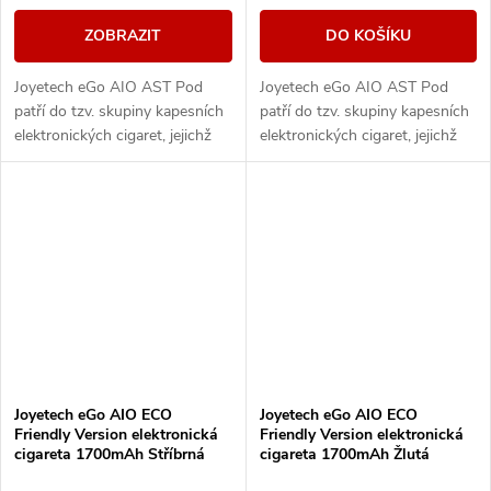
ZOBRAZIT
DO KOŠÍKU
Joyetech eGo AIO AST Pod
Joyetech eGo AIO AST Pod
patří do tzv. skupiny kapesních
patří do tzv. skupiny kapesních
elektronických cigaret, jejichž
elektronických cigaret, jejichž
výhodou jsou kompaktní
výhodou jsou kompaktní
rozměry, autentické podání
rozměry, autentické podání
chuti a nízká...
chuti a nízká...
Joyetech eGo AIO ECO
Joyetech eGo AIO ECO
Friendly Version elektronická
Friendly Version elektronická
cigareta 1700mAh Stříbrná
cigareta 1700mAh Žlutá