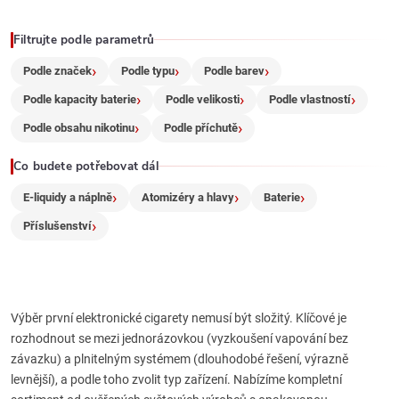
p
r
Filtrujte podle parametrů
Podle značek
Podle typu
Podle barev
v
Podle kapacity baterie
Podle velikosti
Podle vlastností
k
Podle obsahu nikotinu
Podle příchutě
y
Co budete potřebovat dál
v
E-liquidy a náplně
Atomizéry a hlavy
Baterie
ý
Příslušenství
p
i
Výběr první elektronické cigarety nemusí být složitý. Klíčové je
s
rozhodnout se mezi jednorázovkou (vyzkoušení vapování bez
u
závazku) a plnitelným systémem (dlouhodobé řešení, výrazně
levnější), a podle toho zvolit typ zařízení. Nabízíme kompletní