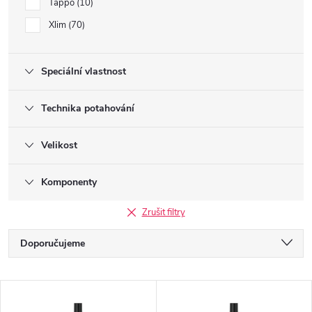
Tappo
10
Xlim
70
Speciální vlastnost
Technika potahování
Velikost
Komponenty
Zrušit filtry
Ř
Doporučujeme
a
Nejlevnější
V
Nejdražší