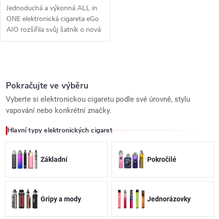
Jednoduchá a výkonná ALL in
ONE elektronická cigareta eGo
AIO rozšířila svůj šatník o nová
barevná provedení. Nyní se
Vám nemůže stát, že by
clearomizer...
O
v
Pokračujte ve výběru
Vyberte si elektronickou cigaretu podle své úrovně, stylu
l
vapování nebo konkrétní značky.
á
Hlavní typy elektronických cigaret
d
Základní
Pokročilé
a
c
Gripy a mody
Jednorázovky
í