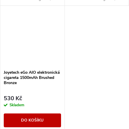
svými vlastnostmi uspokojí jak
svými vlastnostmi uspokojí jak
úplné začátečníky, tak i zkušené
úplné začátečníky, tak i zkušené
uživatele,...
uživatele,...
Joyetech eGo AIO elektronická
cigareta 1500mAh Brushed
Bronze
530 Kč
Skladem
DO KOŠÍKU