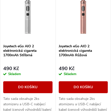
z
ý
Nejprodávanější
e
p
Abecedně
n
i
í
s
Joyetech eGo AIO 2
Joyetech eGo AIO 2
p
elektronická cigareta
elektronická cigareta
p
1700mAh Stříbrná
1700mAh Růžová
r
r
490 Kč
490 Kč
o
Skladem
Skladem
o
d
DO KOŠÍKU
DO KOŠÍKU
d
u
Tato sada obsahuje 2ks
Tato sada obsahuje 2ks
u
atomizeru a USB-C nabíjecí
atomizeru a USB-C nabíjecí
kabel (cenově výhodnější balení
kabel (cenově výhodnější balení