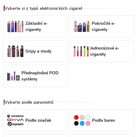
Vyberte si z typů elektronických cigaret
Základní e-
Pokročilé e-
cigarety
cigarety
Jednorázové e-
Gripy a mody
cigarety
Přednaplněné POD
systémy
Vyberte podle parametrů
Podle značek
Podle barev