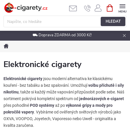
Přejít
NÁKUPNÍ
KOŠÍK
na
obsah
HLEDAT
⛟ Doprava ZDARMA od 3000 Kč!
Domů
Elektronické cigarety
Elektronické cigarety
jsou moderní alternativa ke klasickému
kouření - bez tabáku a bez spalování. Umožňují
volbu příchutě i síly
nikotinu
, takže si každý může vapování přizpůsobit podle sebe. Náš
sortiment pokrývá kompletní spektrum od
jednorázových e-cigaret
přes pohodlné
POD systémy
až po
výkonné gripy a mody pro
pokročilé vapery
. Vybíráme od ověřených světových výrobců jako
OXVA, VOOPOO, Joyetech, Vaporesso nebo Uwell - originalita a
kvalita zaručena.