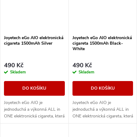
Joyetech eGo AIO elektronická
Joyetech eGo AIO elektronická
cigareta 1500mAh Silver
cigareta 1500mAh Black-
White
490 Kč
490 Kč
Skladem
Skladem
DO KOŠÍKU
DO KOŠÍKU
Joyetech eGo AIO je
Joyetech eGo AIO je
jednoduchá a výkonná ALL in
jednoduchá a výkonná ALL in
ONE elektronická cigareta, která
ONE elektronická cigareta, která
svými vlastnostmi uspokojí jak
svými vlastnostmi uspokojí jak
úplné začátečníky, tak i zkušené
úplné začátečníky, tak i zkušené
uživatele,...
uživatele,...