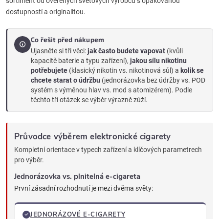
sortiment od ověřených světových výrobců s opakovanou
dostupností a originalitou.
Co řešit před nákupem
Ujasněte si tři věci:
jak často budete vapovat
(kvůli
kapacitě baterie a typu zařízení),
jakou sílu nikotinu
potřebujete
(klasický nikotin vs. nikotinová sůl) a
kolik se
chcete starat o údržbu
(jednorázovka bez údržby vs. POD
systém s výměnou hlav vs. mod s atomizérem). Podle
těchto tří otázek se výběr výrazně zúží.
Průvodce výběrem elektronické cigarety
Kompletní orientace v typech zařízení a klíčových parametrech
pro výběr.
Jednorázovka vs. plnitelná e-cigareta
První zásadní rozhodnutí je mezi dvěma světy:
JEDNORÁZOVÉ E-CIGARETY