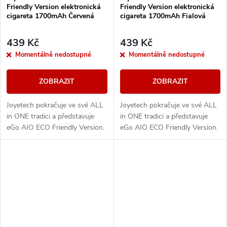
Friendly Version elektronická
Friendly Version elektronická
cigareta 1700mAh Červená
cigareta 1700mAh Fialová
439 Kč
439 Kč
Momentálně nedostupné
Momentálně nedostupné
ZOBRAZIT
ZOBRAZIT
Joyetech pokračuje ve své ALL
Joyetech pokračuje ve své ALL
in ONE tradici a představuje
in ONE tradici a představuje
eGo AIO ECO Friendly Version.
eGo AIO ECO Friendly Version.
Designově řešené tělo e-
Designově řešené tělo e-
cigarety disponuje vestavěnou
cigarety disponuje vestavěnou
baterii o...
baterii o...