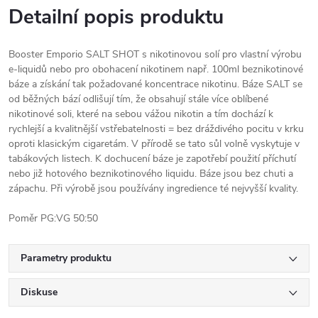
Detailní popis produktu
Booster Emporio SALT SHOT s nikotinovou solí pro vlastní výrobu
e-liquidů nebo pro obohacení nikotinem např. 100ml beznikotinové
báze a získání tak požadované koncentrace nikotinu. Báze SALT se
od běžných bází odlišují tím, že obsahují stále více oblíbené
nikotinové soli, které na sebou vážou nikotin a tím dochází k
rychlejší a kvalitnější vstřebatelnosti = bez dráždivého pocitu v krku
oproti klasickým cigaretám. V přírodě se tato sůl volně vyskytuje v
tabákových listech. K dochucení báze je zapotřebí použití příchutí
nebo již hotového beznikotinového liquidu. Báze jsou bez chuti a
zápachu. Při výrobě jsou používány ingredience té nejvyšší kvality.
Poměr PG:VG 50:50
Parametry produktu
Diskuse