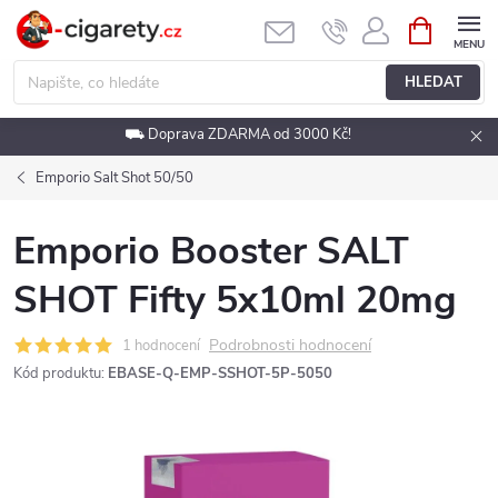
Přejít
NÁKUPNÍ
KOŠÍK
na
obsah
HLEDAT
⛟ Doprava ZDARMA od 3000 Kč!
Emporio Salt Shot 50/50
Emporio Booster SALT
SHOT Fifty 5x10ml 20mg
Podrobnosti hodnocení
1 hodnocení
Kód produktu:
EBASE-Q-EMP-SSHOT-5P-5050