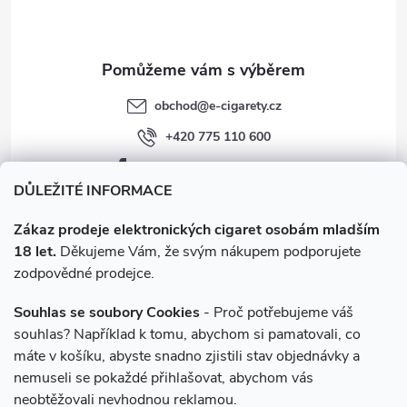
í
obchod
@
e-cigarety.cz
+420 775 110 600
facebook.com/e-cigarety.cz
DŮLEŽITÉ INFORMACE
Zákaz prodeje elektronických cigaret osobám mladším
18 let.
Děkujeme Vám, že svým nákupem podporujete
zodpovědné prodejce.
Souhlas se soubory Cookies
- Proč potřebujeme váš
souhlas? Například k tomu, abychom si pamatovali, co
máte v košíku, abyste snadno zjistili stav objednávky a
Instagram
nemuseli se pokaždé přihlašovat, abychom vás
neobtěžovali nevhodnou reklamou.