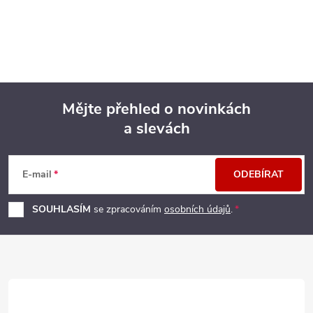
Mějte přehled o novinkách
a slevách
Z
á
E-mail
ODEBÍRAT
p
SOUHLASÍM
se zpracováním
osobních údajů
.
a
t